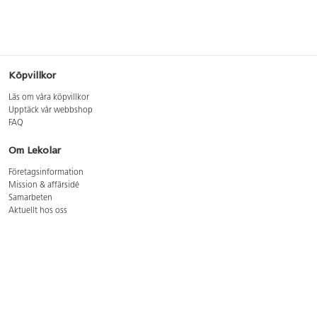
Köpvillkor
Läs om våra köpvillkor
Upptäck vår webbshop
FAQ
Om Lekolar
Företagsinformation
Mission & affärsidé
Samarbeten
Aktuellt hos oss
GDPR
Cookie Policy
Whistleblowing
Lediga jobb
Bruttoprislista lära, skapa, leka 2026-5
Bruttoprislista möbler 2026-3
Bruttoprislista lekplatsutrustning och utemiljö 2026-3