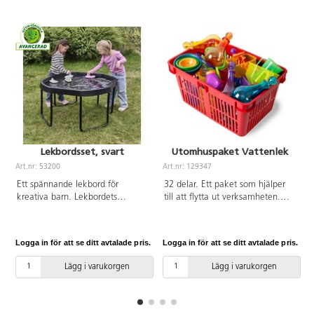
Lekbordsset, svart
Utomhuspaket Vattenlek
Art.nr: 53200
Art.nr: 129347
A
Ett spännande lekbord för
32 delar. Ett paket som hjälper
kreativa barn. Lekbordets
till att flytta ut verksamheten.
användningsområden kan
Framtaget tillsammans med en
varieras på många olika sätt.
pedagog. Innehåller: 13618
Med hjälp av lekmattan med
Sand- och vattenlek 4 st, 13602
Logga in för att se ditt avtalade pris.
Logga in för att se ditt avtalade pris.
L
skogsmotiv kan barnen skapa en
Fontänskålar 3 st, 13620 Färgade
värld av material från sin egen
bägare 6 st, 13621 Färgade
Lägg i varukorgen
Lägg i varukorgen
omvärld, t.ex. grus, pinnar, gräs
hinkar 6 st, 13125 Magiska
och löv. Tillsätt några lekdjur och
plastflaskor 6 st och 129905
den kreativa leken är i full gång.
Vattentrattskopa, 6 färger .
Du kan också fylla hela
124579-12 Förvaringskorg Röd 1