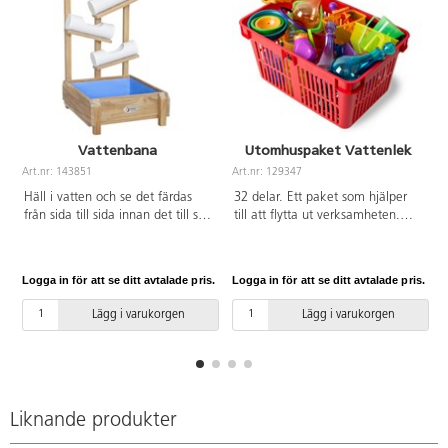
Vattenbana
Utomhuspaket Vattenlek
Art.nr: 143851
Art.nr: 129347
A
Häll i vatten och se det färdas
32 delar. Ett paket som hjälper
från sida till sida innan det till slut
till att flytta ut verksamheten.
landar i uppsamlingskaret.
Framtaget tillsammans med en
Tillverkad i träskyddsbehandlad
pedagog. Innehåller: 13618
furu. Mått: 38x44x65 cm. Från 3
Sand- och vattenlek 4 st, 13602
Logga in för att se ditt avtalade pris.
Logga in för att se ditt avtalade pris.
L
år. Ämnad för utomhusbruk.
Fontänskålar 3 st, 13620 Färgade
bägare 6 st, 13621 Färgade
Lägg i varukorgen
Lägg i varukorgen
hinkar 6 st, 13125 Magiska
plastflaskor 6 st och 129905
Vattentrattskopa, 6 färger .
124579-12 Förvaringskorg Röd 1
st . Förflytta korgen enkelt med
hjälp av artnr 124580, Vagn till
Liknande produkter
förvaringskorg.