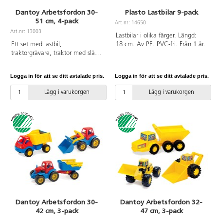
Dantoy Arbetsfordon 30-
Plasto Lastbilar 9-pack
51 cm, 4-pack
Art.nr: 14650
Art.nr: 13003
Lastbilar i olika färger. Längd:
Ett set med lastbil,
18 cm. Av PE. PVC-fri. Från 1 år.
traktorgrävare, traktor med släp
och frontlastare. Av PE och PP.
Svanenmärkt, licensnummer
Logga in för att se ditt avtalade pris.
Logga in för att se ditt avtalade pris.
50950001. PVC-fri. Från 2 år.
Lägg i varukorgen
Lägg i varukorgen
Dantoy Arbetsfordon 30-
Dantoy Arbetsfordon 32-
42 cm, 3-pack
47 cm, 3-pack