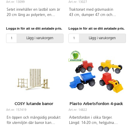
Art.nr: 13099
Art.nr: 13027
Setet innehåller en lastbil som är
Traktorset med grävmaskin
20 cm lång av polyeten, en
43 cm, dumper 47 cm och
frontlastare som är 30 cm lång
bulldozer 32 cm. Av PE.
och en traktor med släp som är
Svanenmärkt, licensnummer
Logga in för att se ditt avtalade pris.
Logga in för att se ditt avtalade pris.
42 cm lång av PE och PP.
50950001. PVC-fri. Från 2 år.
Svanenmärkt, licensnummer
Lägg i varukorgen
Lägg i varukorgen
50950001. PVC-fri. Från 2 år.
COSY lutande banor
Plasto Arbetsfordon 4-pack
Art.nr: 157419
Art.nr: 14822
En öppen och mångsidig produkt
Arbetsfordon i olika färger.
för utemiljön där banor kan
Längd: 14-20 cm, helgjutna
förvandlas till vägar, ramper,
kroppar. Slitstarka och hållbara.