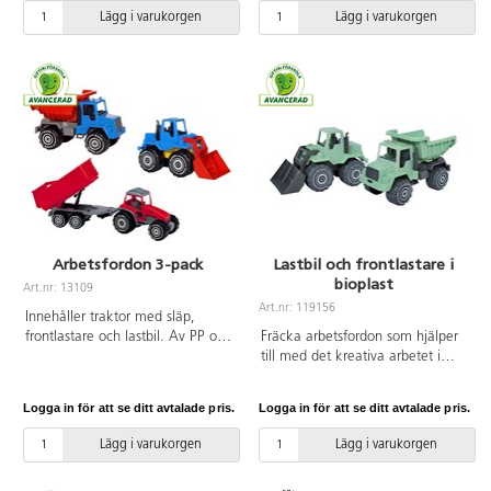
Lägg i varukorgen
Lägg i varukorgen
Arbetsfordon 3-pack
Lastbil och frontlastare i
bioplast
Art.nr: 13109
Art.nr: 119156
Innehåller traktor med släp,
frontlastare och lastbil. Av PP och
Fräcka arbetsfordon som hjälper
PE. PVC-fri. Från 1 år.
till med det kreativa arbetet i
sandlådan. En fin lastbil med
tippbart flak och en frontlastare
Logga in för att se ditt avtalade pris.
Logga in för att se ditt avtalade pris.
med höj- och sänkbar skopa
fram. Tillverkade av bioplast
Lägg i varukorgen
Lägg i varukorgen
baserad på sockerrör. 100 %
återvinningsbara. Längd på