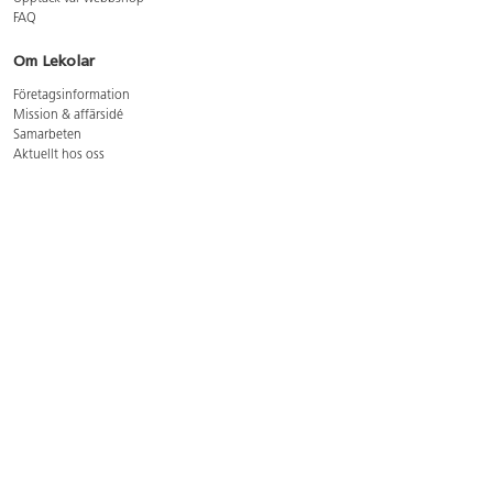
FAQ
Om Lekolar
Företagsinformation
Mission & affärsidé
Samarbeten
Aktuellt hos oss
GDPR
Cookie Policy
Whistleblowing
Lediga jobb
Bruttoprislista lära, skapa, leka 2026-5
Bruttoprislista möbler 2026-3
Bruttoprislista lekplatsutrustning och utemiljö 2026-3
Kontakt
Öppettider kundtjänst: mån-tors 8-17, fre 8-16
Kundtjänst: 0479-19900
kundtjanst@lekolar.se
Besöksadress: Hallarydsvägen 8, 283 36 Osby
Postadress: Box 170, S-283 23 Osby
Växel: 0479-19800