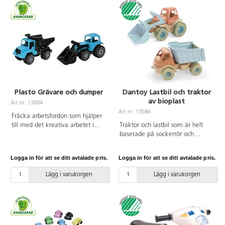
fordonen: 30 cm. PVC-fri. Från 1
år.
Plasto Grävare och dumper
Dantoy Lastbil och traktor
av bioplast
Art.nr: 13004
Art.nr: 13086
Fräcka arbetsfordon som hjälper
till med det kreativa arbetet i
Traktor och lastbil som är helt
sandlådan. Av
baserade på sockerrör och
livsmedelsgodkänd PP och PE.
100 % återvinningsbara. Traktorn
PVC-fri. Från 1 år.
har en höj- och sänkbar skopa
Logga in för att se ditt avtalade pris.
Logga in för att se ditt avtalade pris.
fram och lastbilen ett tippbart
flak. Tål frost.
Lägg i varukorgen
Lägg i varukorgen
Livsmedelsgodkänd.
Svanenmärkt, licensnummer
50950001. PVC-fri. Från 2 år.