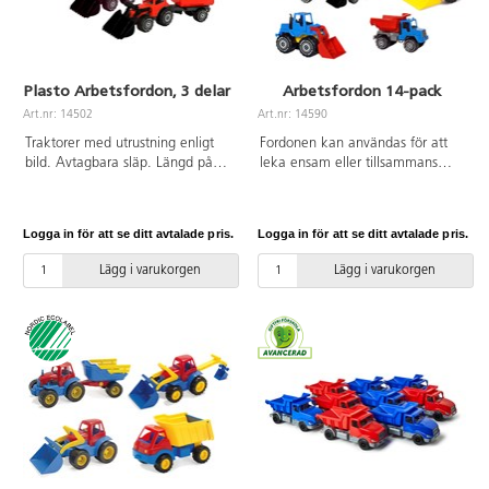
Plasto Arbetsfordon, 3 delar
Arbetsfordon 14-pack
Art.nr: 14502
Art.nr: 14590
Traktorer med utrustning enligt
Fordonen kan användas för att
bild. Avtagbara släp. Längd på
leka ensam eller tillsammans
traktor med släp 60 cm. Längd
med andra barn. Alla
på traktor med skopa 48 cm. Av
arbetsfordon är av starka och
livsmedelsgodkänd PE. PVC-fri.
klara färger. Med hjälp av de
Logga in för att se ditt avtalade pris.
Logga in för att se ditt avtalade pris.
Från 2 år.
rörliga delarna såsom tippbart
lastflak och grävskopor på
Lägg i varukorgen
Lägg i varukorgen
fordonen blir leken mer verklig.
Mått: ca 15–55 cm. Av PE. PVC-
fri. Från 2 år.