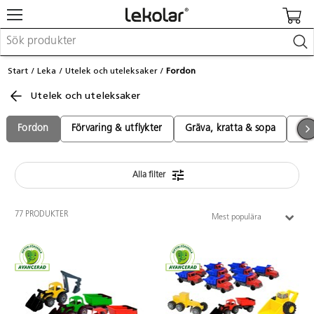
Möbler & inredning
Start
Leka
Utelek och uteleksaker
Fordon
Lekplatsutrustning & utemiljö
Utelek och uteleksaker
Skapa
Leka
Lära
Fordon
Förvaring & utflykter
Gräva, kratta & sopa
Lek
Barnvagnar & småbarnsartiklar
Skolförbrukning & kontorsmaterial
Alla filter
Logga in / Registrera dig
77 PRODUKTER
Mest populära
Hitta din säljare
Kontakta Lekolar