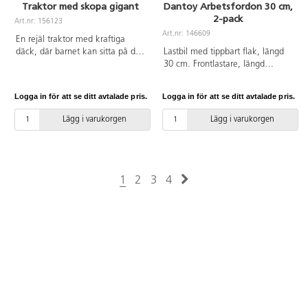
Traktor med skopa gigant
Dantoy Arbetsfordon 30 cm,
2-pack
Art.nr: 156123
Art.nr: 146609
En rejäl traktor med kraftiga
däck, där barnet kan sitta på det
Lastbil med tippbart flak, längd
robusta traktortaket och själv
30 cm. Frontlastare, längd
lasta och lossa sand med hjälp av
30 cm, utan skopa 20 cm. Av PE
skopan. Mått: L58xB32xH33 cm.
och PP. Svanenmärkt,
Logga in för att se ditt avtalade pris.
Logga in för att se ditt avtalade pris.
Av PP. PVC-fri. Från 2 år.
licensnummer 50950001.
Frosttålig. PVC-fri. Från 2 år.
Lägg i varukorgen
Lägg i varukorgen
1
2
3
4