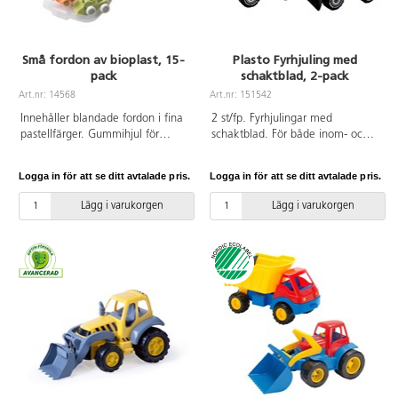
Små fordon av bioplast, 15-
Plasto Fyrhjuling med
pack
schaktblad, 2-pack
Art.nr: 14568
Art.nr: 151542
Innehåller blandade fordon i fina
2 st/fp. Fyrhjulingar med
pastellfärger. Gummihjul för
schaktblad. För både inom- och
tystare lek av LDPE. Tillverkade
utomhuslek. Blandade modeller,
av bioplast som är helt baserad
dubbletter kan förekomma. Av
Logga in för att se ditt avtalade pris.
Logga in för att se ditt avtalade pris.
på sockerrör och 100 %
livsmedelsgodkänd PE. PVC-fri.
återvinningsbar. Levereras i
Från 2 år.
Lägg i varukorgen
Lägg i varukorgen
transparent förvaringshink. Tål
maskindisk. PVC-fri. Från 1 år.