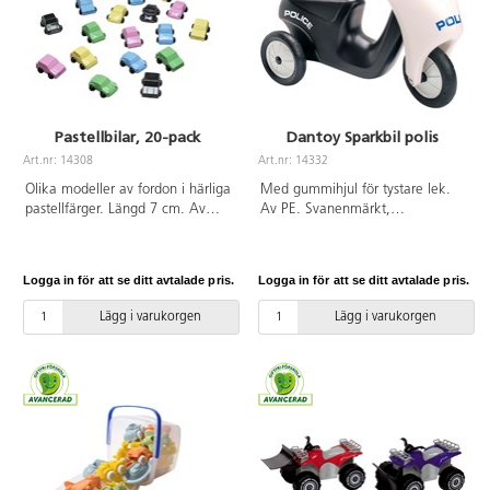
Pastellbilar, 20-pack
Dantoy Sparkbil polis
Art.nr: 14308
Art.nr: 14332
Olika modeller av fordon i härliga
Med gummihjul för tystare lek.
pastellfärger. Längd 7 cm. Av
Av PE. Svanenmärkt,
polyetylen. PVC-fri. Från 1 år.
licensnummer 50950001. PVC-fri.
Från 2 år.
Logga in för att se ditt avtalade pris.
Logga in för att se ditt avtalade pris.
Lägg i varukorgen
Lägg i varukorgen