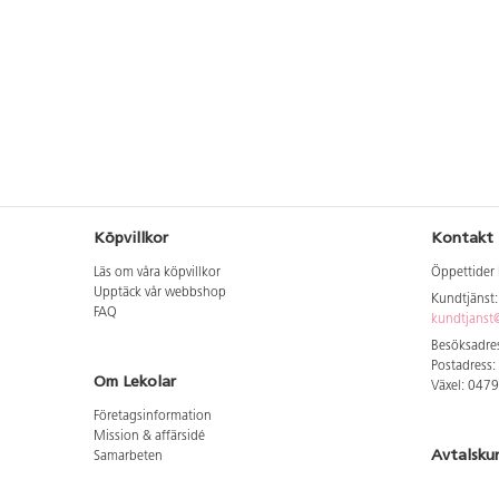
Delarna kan också köpas separat.
PVC-fri.
Köpvillkor
Kontakt
Läs om våra köpvillkor
Öppettider 
Upptäck vår webbshop
Kundtjänst
FAQ
kundtjanst@
Besöksadres
Postadress:
Om Lekolar
Växel: 047
Företagsinformation
Mission & affärsidé
Avtalsku
Samarbeten
Aktuellt hos oss
Logga in för
GDPR