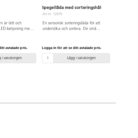
Spegellåda med sorteringshål
Art.nr: 12070
m är lätt och
En sensorisk sorteringslåda för att
. LED-belysning med
undersöka och sortera. De små
 timmar, 3 olika
barnen undersöker genom att placera
år hålla knappen
t.ex. olika stora bollar i hålen och
under innan det
sedan upprepa om och om igen.
itt avtalade pris.
Logga in för att se ditt avtalade pris.
 är 5v, lågvolt.
Tillbehör ingår ej. För användning
r. Magnetisk
inomhus och med fördel på mjuka
 i varukorgen
Lägg i varukorgen
6x34 cm,
underlag, då vassa föremål kan repa
1x29 cm. Vikt 2,25
ytan. Rengöres med mjuk trasa. Av
. PVC-fri.
FSC-märkt trä och polystyrenplast.
Mått: 40x40x20 cm, hål på ovansidan
i olika storlek 7–10 cm. PVC-fri. Från
1 år.