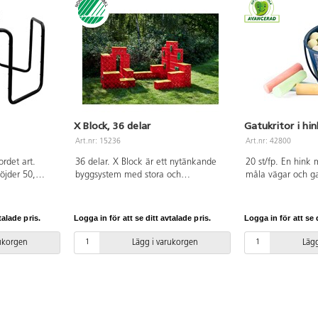
X Block, 36 delar
Gatukritor i hin
Art.nr: 15236
Art.nr: 42800
ordet art.
36 delar. X Block är ett nytänkande
20 st/fp. En hink m
öjder 50,
byggsystem med stora och
måla vägar och ga
ri.
mångsidiga lekbackar. Man kan
vill. Tvättas enke
bygga stort och i princip vad som
PVC-fri. Från 3 år.
helst, t.ex. cykelbanor, labyrinter,
talade pris.
Logga in för att se ditt avtalade pris.
Logga in för att se d
lekhus och sittbänkar. Utvecklar
kreativitet, problemlösning och
rukorgen
Lägg i varukorgen
Lägg
förmågan att samarbeta. Mycket
hållbara. Detta set innehåller 20 stora
klossar, 8 byggplattor och 8
fixeringsbitar. Klossarna uppmuntrar
till att bygga på höjden, men barn bör
inte klättra högre än max 3 backar