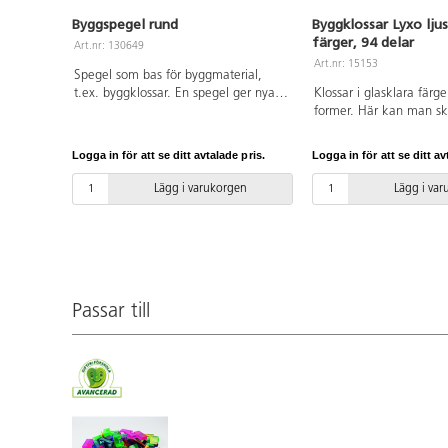
Byggspegel rund
Byggklossar Lyxo ljus
färger, 94 delar
Art.nr: 130649
Art.nr: 15153
Spegel som bas för byggmaterial,
t.ex. byggklossar. En spegel ger nya
Klossar i glasklara färge
perspektiv vid byggande. För
former. Här kan man s
användning inomhus och med fördel
fantasifulla och vackra 
mjuka produkter, då vassa föremål
ljus. Används med förde
Logga in för att se ditt avtalade pris.
Logga in för att se ditt av
kan repa ytan. Torka av med mjuk
ljusbord eller tillsamm
trasa. Tillverkad av FSC-märkt
speglar. Färgerna på kl
Lägg i varukorgen
Lägg i va
plywood. Spegel av akryl. Mått: ø 58
grön, röd, gul, rosa, blå
cm, 3,5 cm hög. PVC-fri. Från 1 år.
transparent. Formerna ä
rektangulära, triangulä
halvklot. 14 transparent
14x14 cm ingår. Av akry
Levereras i en fin förva
Passar till
trä. PVC-fri. Från 3 år.