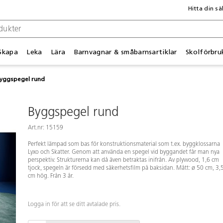
Hitta din sä
Skapa
Leka
Lära
Barnvagnar & småbarnsartiklar
Skolförbru
yggspegel rund
Byggspegel rund
Art.nr: 15159
Perfekt lämpad som bas för konstruktionsmaterial som t.ex. byggklossarna
Lyxo och Skatter. Genom att använda en spegel vid byggandet får man nya
perspektiv. Strukturerna kan då även betraktas inifrån. Av plywood, 1,6 cm
tjock, spegeln är försedd med säkerhetsfilm på baksidan. Mått: ø 50 cm, 3,
cm hög. Från 3 år.
Logga in för att se ditt avtalade pris.