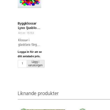
Byggklossar
Lyxo ljusblock,
klara färger,
Art.nr: 15153
94 delar
Klossar i
glasklara färger
och olika
Logga in för att se
former. Här kan
ditt avtalade pris.
man skapa
Lägg i
fantasifulla och
varukorgen
vackra
arkitekturer av
ljus. Används
med fördel på
ett ljusbord eller
tillsammans
Liknande produkter
med speglar.
Färgerna på
klossarna är
grön, röd, gul,