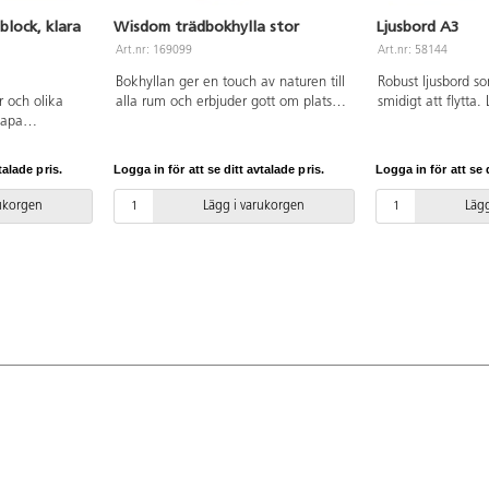
block, klara
Wisdom trädbokhylla stor
Ljusbord A3
Art.nr: 169099
Art.nr: 58144
Bokhyllan ger en touch av naturen till
Robust ljusbord so
r och olika
alla rum och erbjuder gott om plats
smidigt att flytta
kapa
för böcker och annat material. Den är
brinntid på 50 000
arkitekturer av
tillverkad av robust poppelplywood
ljusstyrkor (man f
l på ett
med melaminbeläggning i
intryckt i 3-4 sek
talade pris.
Logga in för att se ditt avtalade pris.
Logga in för att se d
ans med
lönnstruktur.
skiftar). Ljusbordet
ossarna är
Adapter 220v ingå
rukorgen
Lägg i varukorgen
Lägg
, petrol och
koppling. Mått: 4
r kvadratiska,
betraktningsyta 4
ra och
kg. Material: akryl
a plattor
lplast.
ringslåda av