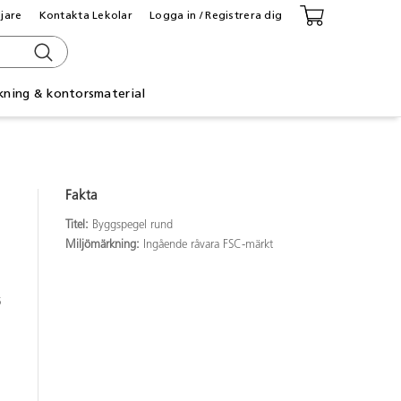
ljare
Kontakta Lekolar
Logga in / Registrera dig
kning & kontorsmaterial
Fakta
Titel:
Byggspegel rund
Miljömärkning:
Ingående råvara FSC-märkt
5