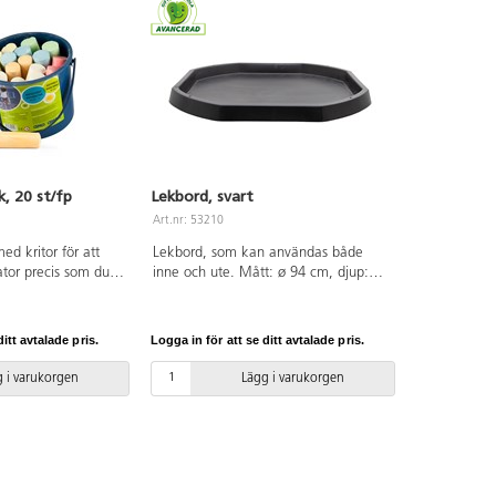
k, 20 st/fp
Lekbord, svart
Art.nr: 53210
ed kritor för att
Lekbord, som kan användas både
tor precis som du
inne och ute. Mått: ø 94 cm, djup:
lt bort med vatten.
6,5 cm. Av 100 % återvunnen plast.
PVC-fri.
itt avtalade pris.
Logga in för att se ditt avtalade pris.
 i varukorgen
Lägg i varukorgen