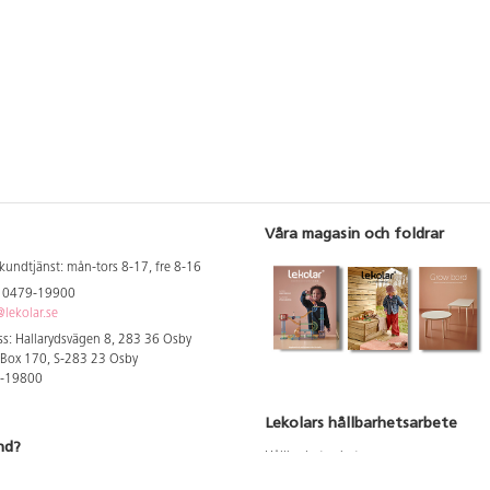
(ca 70 cm). Frosttålig. Svanenmärkt,
licensnummer 5095 0006. Av HDPE.
PVC-fri. Från 1 år.
Våra magasin och foldrar
kundtjänst: mån-tors 8-17, fre 8-16
: 0479-19900
lekolar.se
s: Hallarydsvägen 8, 283 36 Osby
 Box 170, S-283 23 Osby
9-19800
Lekolars hållbarhetsarbete
nd?
Hållbarhetsarbete
Hållbarhetsredovisning 2023
 att se dina rabatterade priser