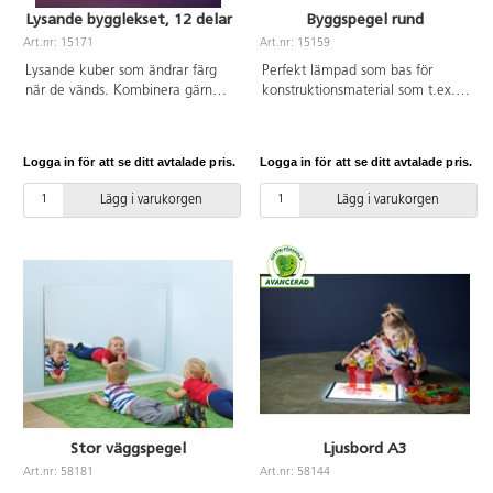
Lysande bygglekset, 12 delar
Byggspegel rund
Art.nr: 15171
Art.nr: 15159
Lysande kuber som ändrar färg
Perfekt lämpad som bas för
när de vänds. Kombinera gärna
konstruktionsmaterial som t.ex.
med transparenta klossar, eller
byggklossarna Lyxo och Skatter.
byggklossar Glaciär, för att lysa
Genom att använda en spegel
upp en igloo eller ett färgat
vid byggandet får man nya
Logga in för att se ditt avtalade pris.
Logga in för att se ditt avtalade pris.
fönster. Uppladdningsbara med
perspektiv. Strukturerna kan då
USB kabel. Av PP. PVC-fri. Från 0
även betraktas inifrån. Av
Lägg i varukorgen
Lägg i varukorgen
år.
plywood, 1,6 cm tjock, spegeln
är försedd med säkerhetsfilm på
baksidan. Mått: ø 50 cm, 3,5 cm
hög. Från 3 år.
Stor väggspegel
Ljusbord A3
Art.nr: 58181
Art.nr: 58144