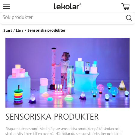
Möbler & inredning
Start
Lära
Sensoriska produkter
Lekplatsutrustning & utemiljö
Skapa
Leka
Lära
Barnvagnar & småbarnsartiklar
Skolförbrukning & kontorsmaterial
Logga in / Registrera dig
Hitta din säljare
Kontakta Lekolar
SENSORISKA PRODUKTER
Skapa ett sinnesrum! Med hjälp av sensoriska produkter på förskolan och
skolan lyfts leken till en ny nivå. Här hittar du sensoriska leksaker och taktilt