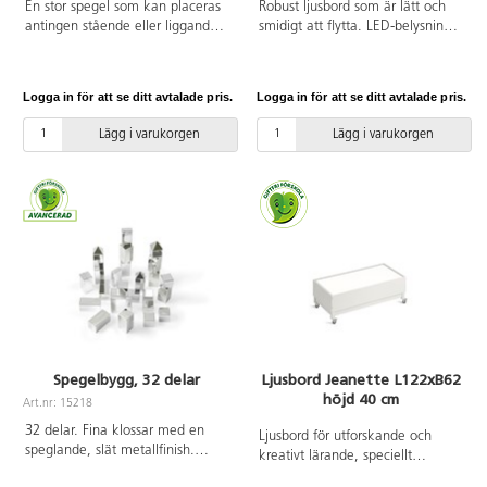
En stor spegel som kan placeras
Robust ljusbord som är lätt och
antingen stående eller liggande.
smidigt att flytta. LED-belysning
Ett underbart tillskott i ett
med brinntid på 50 000 timmar,
sensoriskt rum eller rollekshörn.
3 olika ljusstyrkor (man får hålla
Längd 158 cm, bredd 108 cm. Av
knappen intryckt i 3-4 sekunder
Logga in för att se ditt avtalade pris.
Logga in för att se ditt avtalade pris.
akrylplast.
innan det skiftar). Ljusbordet är
5v, lågvolt. Adapter 220v ingår.
Lägg i varukorgen
Lägg i varukorgen
Magnetisk koppling. Mått:
46x34 cm, betraktningsyta
41x29 cm. Vikt 2,25 kg.
Material: akryl. PVC-fri.
Spegelbygg, 32 delar
Ljusbord Jeanette L122xB62
höjd 40 cm
Art.nr: 15218
32 delar. Fina klossar med en
Ljusbord för utforskande och
speglande, slät metallfinish.
kreativt lärande, speciellt
Klossarna har låg vikt och är
framtaget för förskolan.