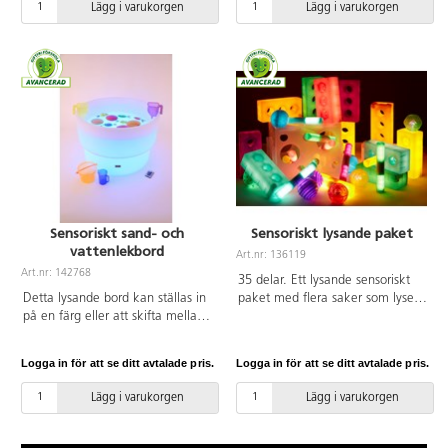
Lägg i varukorgen
Lägg i varukorgen
sinnena och
observationsförmågan.
Plasttråget håller sand och
kladdig lera/färg på plats vilket
ger möjlighet till taktila och
sensoriska upplevelser med ljus.
Mått: 60x60x12 cm. 10,2 kg.
Material: Akrylplast.
Sensoriskt sand- och
Sensoriskt lysande paket
vattenlekbord
Art.nr: 136119
Art.nr: 142768
35 delar. Ett lysande sensoriskt
Detta lysande bord kan ställas in
paket med flera saker som lyser i
på en färg eller att skifta mellan
olika färger. Använd ställningen
16 olika nyanser. Används på
för stavar och bollar eller bygg
egen hand eller i samarbete.
med klossarna. PVC-fri. Från 1 år.
Logga in för att se ditt avtalade pris.
Logga in för att se ditt avtalade pris.
Robust bord som är lätt att flytta.
Barnen når ner till botten vilket
Lägg i varukorgen
Lägg i varukorgen
gör det möjligt att leka och
utforska lera, färg och vatten.
Efter 8 timmars laddning kan