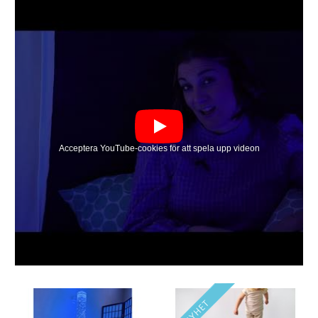
aktivitetsbordet lysa i 5-10
timmar beroende på ljusprogram.
Styrs av fjärrkontroll. Energiklass
A+, kapslingsklass IP65. Mått:
H50 och ø 75 cm, djup på
aktivitetsytan 15 cm. Material:
PE. PVC-fri. Används under
vuxens översikt.
Acceptera YouTube-cookies för att spela upp videon