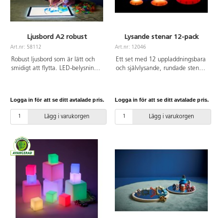
Ljusbord A2 robust
Lysande stenar 12-pack
Art.nr: 58112
Art.nr: 12046
Robust ljusbord som är lätt och
Ett set med 12 uppladdningsbara
smidigt att flytta. LED-belysning
och självlysande, rundade stenar
med brinntid på 50 000 timmar,
som kan staplas, rullas och
3 olika ljusstyrkor (man får hålla
sorteras. En bra resurs för
knappen intryckt i 3-4 sekunder
sensorisk upplevelse och ett nytt
Logga in för att se ditt avtalade pris.
Logga in för att se ditt avtalade pris.
innan det skiftar). Adapter ingår.
sätt att uppmuntra barn att
Ljusbordet är 5v, lågvolt.
experimentera. Välj att visa ett
Lägg i varukorgen
Lägg i varukorgen
Magnetkoppling. Mått:
spektrum av färger som ändras
65x45 cm, betraktningsyta
automatiskt, eller ställ in på en
58,5x41 cm. Vikt 3 kg. Material:
av de 7 olika fasta färgerna. Gör
akryl. PVC-fri.
ett vanligt rum till ett sinnesrum
och en kreativ lärmiljö på nolltid.
Lyser i ca 10–12 timmar efter
laddning. 3 olika storlekar, mått:
ø 4,5–15 cm. Av ABS. PVC-fri.
Från 1 år.