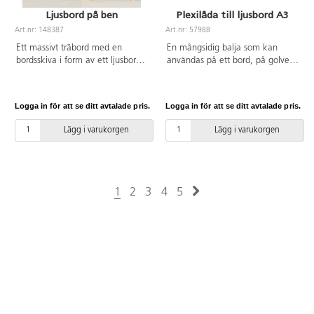
Ljusbord på ben
Plexilåda till ljusbord A3
Art.nr: 148387
Art.nr: 57988
Ett massivt träbord med en
En mångsidig balja som kan
bordsskiva i form av ett ljusbord.
användas på ett bord, på golvet
Ljusbordet uppmuntrar till ett
eller på ett ljusbord och både
kreativt lärande där barnen kan
inom- och utomhus. Fyll baljan
observera och utforska ljusets
med vatten och experimentera
Logga in för att se ditt avtalade pris.
Logga in för att se ditt avtalade pris.
effekter. Justerbara ben i 4 olika
med färger eller sand. Tillverkad
höjder för att passa olika
av klar polykarbonat som gör den
Lägg i varukorgen
Lägg i varukorgen
situationer. LED-belysning med
mycket stark, vilket betyder att
en brinntid på 50 000 h. Höjder:
den även fylld med vatten kan
2, 12, 30 och 42 cm. Mått på
lyftas utan att ge vika. A3-
bordsskivan: 60x60 cm,
storlek, mått: 56,5x44x10 cm.
betraktningsyta 50x50 cm.
PVC-fri. Från 3 år.
1
2
3
4
5
Material: Akryl. Från 3 år.