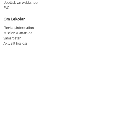
Upptäck vår webbshop
FAQ
Om Lekolar
Företagsinformation
Mission & affärsidé
Samarbeten
Aktuellt hos oss
GDPR
Cookie Policy
Whistleblowing
Lediga jobb
Bruttoprislista lära, skapa, leka 2026-5
Bruttoprislista möbler 2026-3
Bruttoprislista lekplatsutrustning och utemiljö 2026-3
Kontakt
Öppettider kundtjänst: mån-tors 8-17, fre 8-16
Kundtjänst: 0479-19900
kundtjanst@lekolar.se
Besöksadress: Hallarydsvägen 8, 283 36 Osby
Postadress: Box 170, S-283 23 Osby