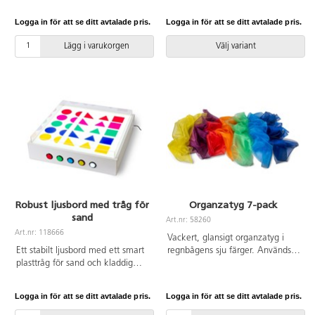
enkla att greppa. Använd för att
Ljusbordet är utrustat med LED-
stapla, bygga och sortera, eller
ljuskälla som avger ett behagligt,
Logga in för att se ditt avtalade pris.
Logga in för att se ditt avtalade pris.
för att diskutera egenskaper.
jämnt arbetsljus på hela ytan
Uppmuntrar även till samarbete.
med 2107 lumen. Uppskattad
Lägg i varukorgen
Välj variant
Innehåller kuber, rektanglar och
livslängd är 60.000 timmar..Skiva
pyramider. För användning
av plexiglas. Låsbara hjul.
inomhus och med fördel på
Stomme i plywood. 1,8 m sladd
mjuka underlag, då vassa
med strömbrytare.
föremål kan repa ytan. Av ABS.
PVC-fri. Från 3 år.
Robust ljusbord med tråg för
Organzatyg 7-pack
sand
Art.nr: 58260
Art.nr: 118666
Vackert, glansigt organzatyg i
Ett stabilt ljusbord med ett smart
regnbågens sju färger. Används
plasttråg för sand och kladdig
t.ex. till att skapa visuella
lek. Ljusbordet kan användas på
effekter, till musik och rörelse
ett bord eller direkt på golvet.
eller för att skapa en mysig miljö.
Logga in för att se ditt avtalade pris.
Logga in för att se ditt avtalade pris.
Det finns 6 stora knappar för att
Innehåller 7 olika färger. PVC-fri.
skifta färg vilket stimulerar