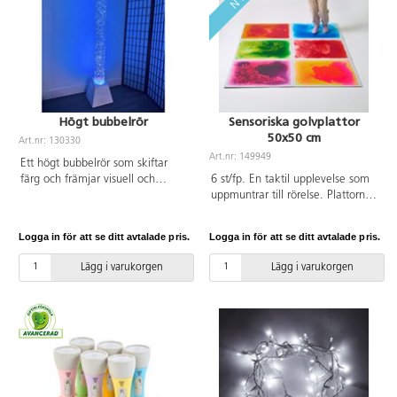
Högt bubbelrör
Sensoriska golvplattor
50x50 cm
Art.nr: 130330
Art.nr: 149949
Ett högt bubbelrör som skiftar
färg och främjar visuell och
6 st/fp. En taktil upplevelse som
kommunikativ utveckling.
uppmuntrar till rörelse. Plattorna
Bubbelrörets brummande
är fyllda med en flytande gel som
maskerar bakgrundsljud och kan
vid tryck flyttar sig och skapar
Logga in för att se ditt avtalade pris.
Logga in för att se ditt avtalade pris.
hjälpa koncentrationen, vilket är
olika mönster. De tål att hoppas
optimalt i ett sinnesrum eller i en
på och köras över med en rullstol
Lägg i varukorgen
Lägg i varukorgen
annan kreativ lärmiljö. Fyll på
eller lekbil. De fungerar även på
med vatten, lägg i de 15
ett bord där man kan trycka på
medföljande plastfiskarna och se
dem med händerna. Mått:
hur de rör sig i röret. Med en
50x50 cm. Material PVC.
fjärrkontroll kan man justera
färger och hastigheten på
färgskiftningarna. Pumpen finns
inne i den vita bottenplattan.