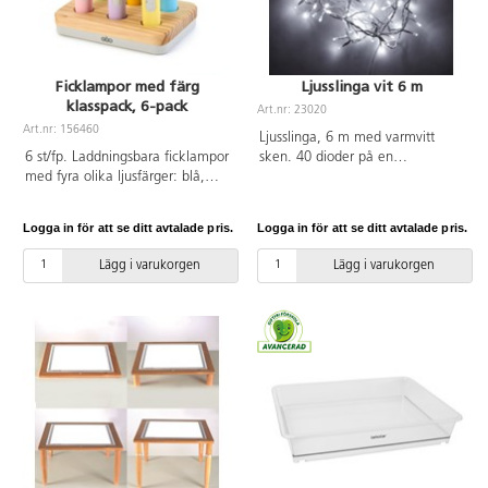
Höjd 183 cm, bredd 15 cm.
Hållare att fästa i vägg ingår.
Ficklampor med färg
Ljusslinga vit 6 m
klasspack, 6-pack
Art.nr: 23020
Art.nr: 156460
Ljusslinga, 6 m med varmvitt
6 st/fp. Laddningsbara ficklampor
sken. 40 dioder på en
med fyra olika ljusfärger: blå,
transparent sladd. Passar både
röd, grön och vit. Klar ljuskägla
för att skapa en mysig känsla
med bra skärpa. Perfekt för att
inomhus men kan även med
Logga in för att se ditt avtalade pris.
Logga in för att se ditt avtalade pris.
jobba med ljus. Laddas enkelt i
fördel användas utomhus. IP44.
dockningsstationen. Fulladdade
Med stickkontakt.
Lägg i varukorgen
Lägg i varukorgen
håller de i 3,5 h. Av ABS-plast.
PVC-fri. Mått: ficklampa: 15 cm,
laddstation: 23x15 cm. Från 3 år.