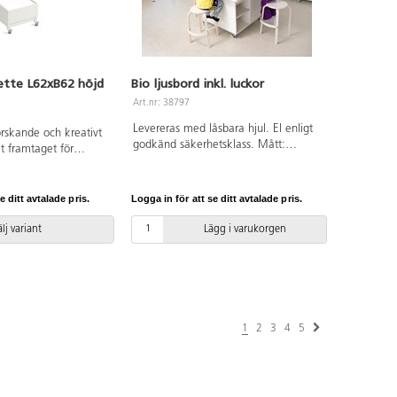
ette L62xB62 höjd
Bio ljusbord inkl. luckor
Art.nr: 38797
Levereras med låsbara hjul. El enligt
orskande och kreativt
godkänd säkerhetsklass. Mått:
lt framtaget för
L105xB105xH72 cm. Tillverkat i
ordet är utrustat med
vitpigmenterat björkkryssfaner med
m avger ett behagligt,
löstagbar bordsskiva i grå laminat.
s på hela ytan med
e ditt avtalade pris.
Logga in för att se ditt avtalade pris.
Glasskivan av säkerhetsglas.
skattad livslängd är
Skiva av plexiglas.
lj variant
Lägg i varukorgen
tomme i plywood.
 strömbrytare.
1
2
3
4
5