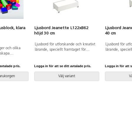
usblock, klara
Ljusbord Jeanette L122xB62
Ljusbord Jean
höjd 30 cm
40 cm
Ljusbord för utforskande och kreativt
Ljusbord för utf
rger och olika
lärande, speciellt framtaget för
lärande, speciel
 skapa
förskolan. Ljusbordet är utrustat med
förskolan. Ljusb
a arkitekturer av
LED-ljuskälla som avger ett behagligt,
LED-ljuskälla so
del på ett
jämnt arbetsljus på hela ytan med
jämnt arbetslju
avtalade pris.
Logga in för att se ditt avtalade pris.
Logga in för att s
mmans med
2107 lumen. Uppskattad livslängd är
1050 lumen. Upp
klossarna är
60.000 timmar..Skiva av plexiglas.
60.000 timmar..
varukorgen
Välj variant
Vä
lå, petrol och
Låsbara hjul. Stomme i plywood.
Låsbara hjul. S
 är kvadratiska,
1,8 m sladd med strömbrytare.
1,8 m sladd med
lära och
nta plattor
rylplast.
varingslåda av
.