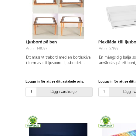
Ljusbord på ben
Plexilåda till ljusb
Art.nr: 148387
Art.nr: 57988
Ett massivt träbord med en bordsskiva
En mångsidig balja s
i form av ett ljusbord. Ljusbordet
användas på ett bord,
uppmuntrar till ett kreativt lärande
på ett ljusbord och b
där barnen kan observera och
utomhus. Fyll baljan
utforska ljusets effekter. Justerbara
experimentera med fär
Logga in för att se ditt avtalade pris.
Logga in för att se ditt 
ben i 4 olika höjder för att passa olika
Tillverkad av klar po
situationer. LED-belysning med en
gör den mycket stark,
Lägg i varukorgen
Lägg i 
brinntid på 50 000 h. Höjder: 2, 12,
att den även fylld me
30 och 42 cm. Mått på bordsskivan:
lyftas utan att ge vika
60x60 cm, betraktningsyta 50x50 cm.
mått: 56,5x44x10 cm.
Material: Akryl. Från 3 år.
år.