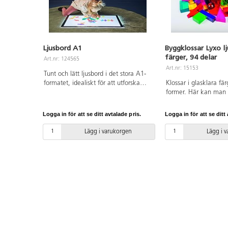
Ljusbord A1
Byggklossar Lyxo lj
färger, 94 delar
Art.nr: 124565
Art.nr: 15153
Tunt och lätt ljusbord i det stora A1-
formatet, idealiskt för att utforska
Klossar i glasklara fä
med ljus. LED-belysning med brinntid
former. Här kan man
på 50 000 timmar, 3 olika ljusstyrkor,
fantasifulla och vackr
notera att man får hålla knappen
ljus. Används med för
Logga in för att se ditt avtalade pris.
Logga in för att se ditt 
intryckt i 3-4 sekunder innan det
ljusbord eller tillsa
skiftar till nästa nivå. Adapter ingår.
speglar. Färgerna på 
Lägg i varukorgen
Lägg i 
Mått: 59x84 cm. Material: Akryl.
grön, röd, gul, rosa, b
PVC-fri.
transparent. Formerna
rektangulära, triangu
halvklot. 14 transpare
14x14 cm ingår. Av ak
Levereras i en fin för
trä. PVC-fri. Från 3 år