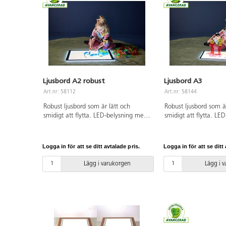
Ljusbord A2 robust
Ljusbord A3
Art.nr: 58112
Art.nr: 58144
Robust ljusbord som är lätt och
Robust ljusbord som ä
smidigt att flytta. LED-belysning med
smidigt att flytta. L
brinntid på 50 000 timmar, 3 olika
brinntid på 50 000 ti
ljusstyrkor (man får hålla knappen
ljusstyrkor (man får 
intryckt i 3-4 sekunder innan det
intryckt i 3-4 sekunde
Logga in för att se ditt avtalade pris.
Logga in för att se ditt 
skiftar). Adapter ingår. Ljusbordet är
skiftar). Ljusbordet är 
5v, lågvolt. Magnetkoppling. Mått:
Adapter 220v ingår. 
Lägg i varukorgen
Lägg i 
65x45 cm, betraktningsyta
koppling. Mått: 46x3
58,5x41 cm. Vikt 3 kg. Material:
betraktningsyta 41x2
akryl. PVC-fri.
2,25 kg. Material: akr