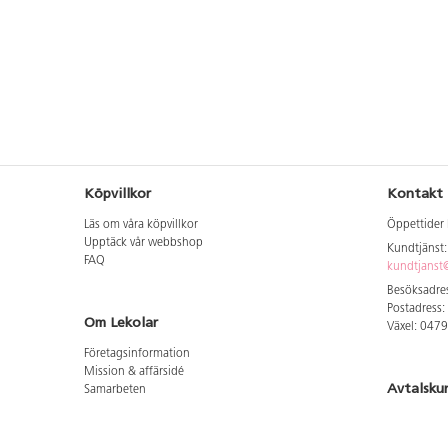
Köpvillkor
Kontakt
Läs om våra köpvillkor
Öppettider 
Upptäck vår webbshop
Kundtjänst
FAQ
kundtjanst@
Besöksadres
Postadress:
Om Lekolar
Växel: 047
Företagsinformation
Mission & affärsidé
Avtalsku
Samarbeten
Aktuellt hos oss
Logga in för
GDPR
Cookie Policy