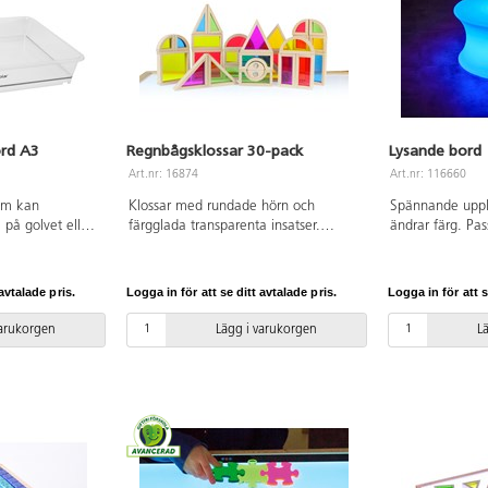
ord A3
Regnbågsklossar 30-pack
Lysande bord
Art.nr: 16874
Art.nr: 116660
om kan
Klossar med rundade hörn och
Spännande upply
 på golvet eller
färgglada transparenta insatser.
ändrar färg. Pass
åde inom- och
Genom att kombinera klossarna på
mörkare rum där
 med vatten och
olika sätt skapas förändringar i färger
olika sinnen. 
ger eller sand.
och mönster. Klossarna kan även
fjärrkontroll dä
avtalade pris.
Logga in för att se ditt avtalade pris.
Logga in för att s
lykarbonat som
användas för färgblandning på
olika nyanser, all
 vilket betyder
ljusbord. Innehåller klossar i olika
varmröd. Ljusbor
varukorgen
Lägg i varukorgen
L
d vatten kan
former. FSC-märkt bokträ. PVC-fri.
och laddas i va
. A3-storlek,
Från 3 år.
fulladdat batter
 PVC-fri. Från 3
timmar beroend
Laddning sker v
lågspännings 5
medföljer. Efte
kan det använda
behövs. Extra st