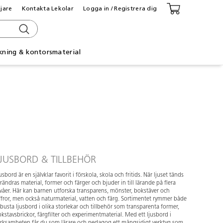
ljare
Kontakta Lekolar
Logga in / Registrera dig
kning & kontorsmaterial
JUSBORD & TILLBEHÖR
usbord är en självklar favorit i förskola, skola och fritids. När ljuset tänds
rändras material, former och färger och bjuder in till lärande på flera
våer. Här kan barnen utforska transparens, mönster, bokstäver och
ffror, men också naturmaterial, vatten och färg. Sortimentet rymmer både
busta ljusbord i olika storlekar och tillbehör som transparenta former,
kstavsbrickor, färgfilter och experimentmaterial. Med ett ljusbord i
rksamheten får du som lärare och pedagog ett mångsidigt verktyg som