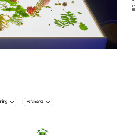
ge
si
kning
Varumärke