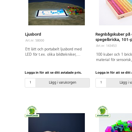
Ljusbord
Regnbågskuber på 
spegelbricka, 101-
Art.nr: 58000
Art.nr: 143453
Ett lätt och portabelt ljusbord med
LED för t.ex. olika bildtekniker,
100 kuber och 1 brick
kalkering, observation av
material för sensorisk,
transparenta objekt eller
taktil lek. Kuberna är 
genomlysning av blad och insekter.
och har mjuka kanter. 
Logga in för att se ditt avtalade pris.
Logga in för att se ditt 
LED-belysning med brinntid på 50 000
öva färger, sortera, 
timmar, 3 olika ljusstyrkor (man får
eller räkna. Kuberna 
Lägg i varukorgen
Lägg i 
hålla knappen intryckt i 3-4 sekunder
bygga torn med. Mått
innan det skiftar). Adapter ingår.
27,2x27,2 cm och ku
Magnetkoppling. Mått:
Kuber i akryl, låda a
70x49,5x4 cm, betraktningsyta
PVC-fri. Från 3 år.
58x40 cm. Material: akryl. PVC-fri.