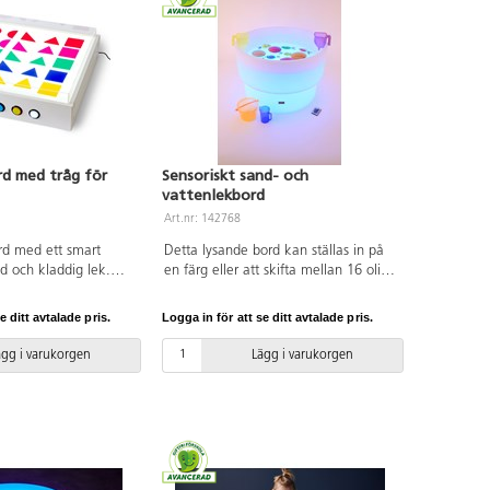
rd med tråg för
Sensoriskt sand- och
vattenlekbord
Art.nr: 142768
bord med ett smart
Detta lysande bord kan ställas in på
nd och kladdig lek.
en färg eller att skifta mellan 16 olika
användas på ett bord
nyanser. Används på egen hand eller
olvet. Det finns 6
i samarbete. Robust bord som är lätt
e ditt avtalade pris.
Logga in för att se ditt avtalade pris.
 att skifta färg vilket
att flytta. Barnen når ner till botten
ena och
vilket gör det möjligt att leka och
ägg i varukorgen
Lägg i varukorgen
mågan. Plasttråget
utforska lera, färg och vatten. Efter 8
kladdig lera/färg på
timmars laddning kan aktivitetsbordet
öjlighet till taktila
lysa i 5-10 timmar beroende på
upplevelser med ljus.
ljusprogram. Styrs av fjärrkontroll.
 cm. 10,2 kg.
Energiklass A+, kapslingsklass IP65.
last.
Mått: H50 och ø 75 cm, djup på
aktivitetsytan 15 cm. Material: PE.