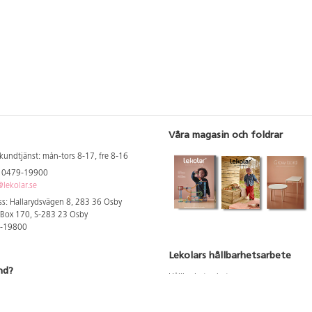
Våra magasin och foldrar
kundtjänst: mån-tors 8-17, fre 8-16
: 0479-19900
lekolar.se
s: Hallarydsvägen 8, 283 36 Osby
 Box 170, S-283 23 Osby
9-19800
Lekolars hållbarhetsarbete
nd?
Hållbarhetsarbete
Hållbarhetsredovisning 2023
 att se dina rabatterade priser
Produktsäkerhet & kvalitet