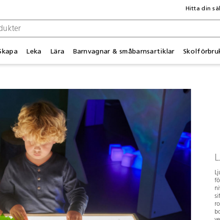
Hitta din sä
Skapa
Leka
Lära
Barnvagnar & småbarnsartiklar
Skolförbru
L
Lj
fö
ni
si
ro
bo
ve