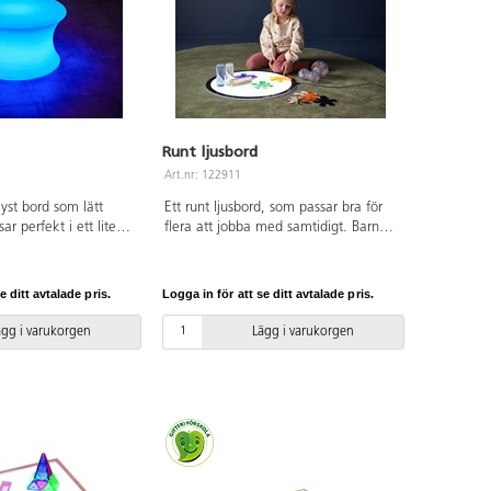
PVC-fri. Används under vuxens
översikt.
Runt ljusbord
Art.nr: 122911
st bord som lätt
Ett runt ljusbord, som passar bra för
ar perfekt i ett lite
flera att jobba med samtidigt. Barnen
 man vill utforska
kan bl.a. genomlysa blad, teckna på
Bordet kommer med en
transparent papper, experimentera
r man kan ändra till 16
med olika bildtekniker och leka med
e ditt avtalade pris.
Logga in för att se ditt avtalade pris.
t från ultrablått till
prismabrickor. LED-belysning med
det är batteridrivet
brinntid på 50 000 timmar, 3 olika
ägg i varukorgen
Lägg i varukorgen
nlig kontakt. Med
ljusstyrkor, notera att man får hålla
i kan den lysa i 5-8
knappen intryckt i 3-4 sekunder innan
e på program.
det skiftar till nästa nivå. Adapter
ia den säkra
ingår. Magnetkoppling. Mått:
V DC-enheten som
ø 60 cm. Slimline och rundade kanter
r 8 timmars laddning
för lätt avtorkning. Material: Akryl.
s varhelst det
PVC-fri. Från 3 år.
römsladd/adapter till