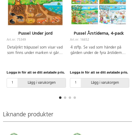
Pussel Under jord
Pussel Årstiderna, 4-pack
Art.nr: 75349
Art.nr: 16652
A
Detaljrikt träpussel som visar vad
4 st/fp. Se vad som händer på
som finns under marken vi går
gården under de fyra årstiderna.
på. Av FSC-märkt trä. PVC-fri.
De fyra färgstarka pusslen visar
Från 3 år.
samma gård i 4 årstider med
aktiviteter typiska för respektive
Logga in för att se ditt avtalade pris.
Logga in för att se ditt avtalade pris.
L
årstid. 30 bitar per pussel. Mått:
29,5x20 cm. Av FSC-märkt trä.
Lägg i varukorgen
Lägg i varukorgen
PVC-fri. Från 3 år.
Liknande produkter