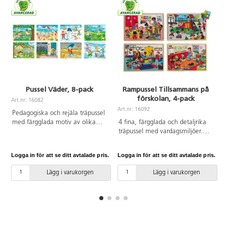
Pussel Väder, 8-pack
Rampussel Tillsammans på
förskolan, 4-pack
Art.nr: 16082
A
Art.nr: 16092
Pedagogiska och rejäla träpussel
med färgglada motiv av olika
4 fina, färgglada och detaljrika
sorters väder, t.ex. regn och
träpussel med vardagsmiljöer.
åska, solig dag på stranden och
Innehåller 2 pussel med 18 bitar
snölek. Innehåller 8 pussel med
och 2 pussel med 24 bitar. Varje
Logga in för att se ditt avtalade pris.
Logga in för att se ditt avtalade pris.
L
9, 12, 15 resp. 18 bitar. Av FSC-
pussel har motivet tryckt på ett
märkt trä. PVC-fri. Från 3 år.
plastunderlägg, som man kan
Lägg i varukorgen
Lägg i varukorgen
välja att lägga efter om det
känns svårt. PVC-fri. Från 3 år.