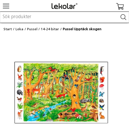
Möbler & inredning
Start
Leka
Pussel
14-24 bitar
Pussel Upptäck skogen
Lekplatsutrustning & utemiljö
Skapa
Leka
Lära
Barnvagnar & småbarnsartiklar
Skolförbrukning & kontorsmaterial
Logga in / Registrera dig
Hitta din säljare
Kontakta Lekolar