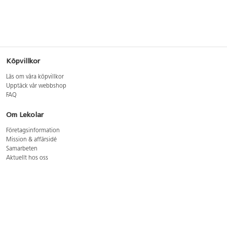
Köpvillkor
Läs om våra köpvillkor
Upptäck vår webbshop
FAQ
Om Lekolar
Företagsinformation
Mission & affärsidé
Samarbeten
Aktuellt hos oss
GDPR
Cookie Policy
Whistleblowing
Lediga jobb
Bruttoprislista lära, skapa, leka 2026-5
Bruttoprislista möbler 2026-3
Bruttoprislista lekplatsutrustning och utemiljö 2026-3