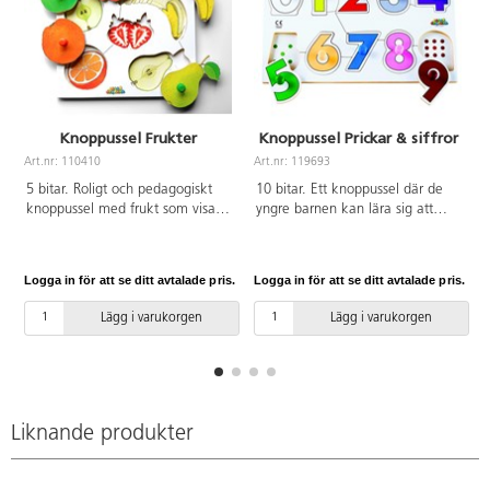
Knoppussel Frukter
Knoppussel Prickar & siffror
Art.nr: 110410
Art.nr: 119693
A
5 bitar. Roligt och pedagogiskt
10 bitar. Ett knoppussel där de
knoppussel med frukt som visar
yngre barnen kan lära sig att
vad som finns inuti när man lyfter
känna igen siffror och färger.
på pusselbiten. Av FSC-märkt
Lyfter man på siffran 9 så ser
trä. PVC-fri. Från 1 år.
man exempelvis 9 stycken
Logga in för att se ditt avtalade pris.
Logga in för att se ditt avtalade pris.
L
prickar. Ett pussel som väcker
intresset för siffror och färg redan
Lägg i varukorgen
Lägg i varukorgen
på förskolan. Av FSC-märkt trä.
Mått: 30x19 cm. PVC-fri. Från 2
år.
Liknande produkter