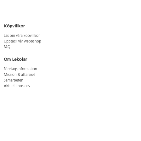
Köpvillkor
Läs om våra köpvillkor
Upptäck vår webbshop
FAQ
Om Lekolar
Företagsinformation
Mission & affärsidé
Samarbeten
Aktuellt hos oss
GDPR
Cookie Policy
Whistleblowing
Lediga jobb
Bruttoprislista lära, skapa, leka 2026-5
Bruttoprislista möbler 2026-3
Bruttoprislista lekplatsutrustning och utemiljö 2026-3
Kontakt