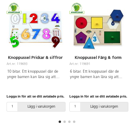
Knoppussel Prickar & siffror
Knoppussel Färg & form
Art.nr: 119693
Art.nr: 119691
A
10 bitar. Ett knoppussel där de
6 bitar. Ett knoppussel där de
yngre barnen kan lära sig att
yngre barnen kan lära sig att
känna igen siffror och färger.
känna igen former, färger och
Lyfter man på siffran 9 så ser
antal hörn på formerna. Lyfter
man exempelvis 9 stycken
man på en form så ser man
Logga in för att se ditt avtalade pris.
Logga in för att se ditt avtalade pris.
L
prickar. Ett pussel som väcker
exempelvis siffran för det antal
intresset för siffror och färg redan
hörn som formen har. Av FSC-
Lägg i varukorgen
Lägg i varukorgen
på förskolan. Av FSC-märkt trä.
märkt trä. Mått: 30x18 cm. PVC-
Mått: 30x19 cm. PVC-fri. Från 2
fri. Från 2 år.
år.