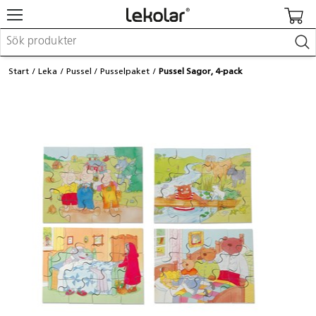
Möbler & inredning
Start
Leka
Pussel
Pusselpaket
Pussel Sagor, 4-pack
Lekplatsutrustning & utemiljö
Skapa
Leka
Lära
Barnvagnar & småbarnsartiklar
Skolförbrukning & kontorsmaterial
Logga in / Registrera dig
Hitta din säljare
Kontakta Lekolar