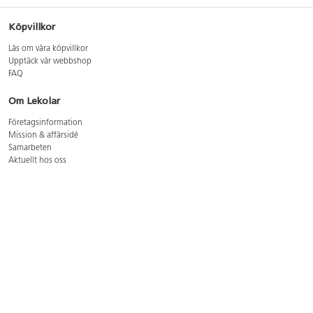
Köpvillkor
Läs om våra köpvillkor
Upptäck vår webbshop
FAQ
Om Lekolar
Företagsinformation
Mission & affärsidé
Samarbeten
Aktuellt hos oss
GDPR
Cookie Policy
Whistleblowing
Lediga jobb
Bruttoprislista lära, skapa, leka 2026-5
Bruttoprislista möbler 2026-3
Bruttoprislista lekplatsutrustning och utemiljö 2026-3
Kontakt
Öppettider kundtjänst: mån-tors 8-17, fre 8-16