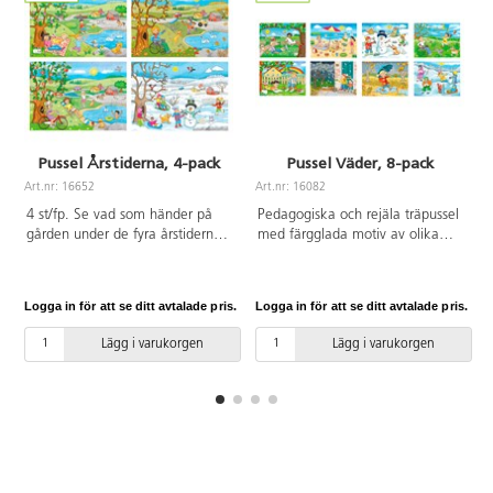
Pussel Årstiderna, 4-pack
Pussel Väder, 8-pack
Art.nr: 16652
Art.nr: 16082
A
4 st/fp. Se vad som händer på
Pedagogiska och rejäla träpussel
gården under de fyra årstiderna.
med färgglada motiv av olika
De fyra färgstarka pusslen visar
sorters väder, t.ex. regn och
samma gård i 4 årstider med
åska, solig dag på stranden och
aktiviteter typiska för respektive
snölek. Innehåller 8 pussel med
Logga in för att se ditt avtalade pris.
Logga in för att se ditt avtalade pris.
L
årstid. 30 bitar per pussel. Mått:
9, 12, 15 resp. 18 bitar. Av FSC-
29,5x20 cm. Av FSC-märkt trä.
märkt trä. PVC-fri. Från 3 år.
Lägg i varukorgen
Lägg i varukorgen
PVC-fri. Från 3 år.