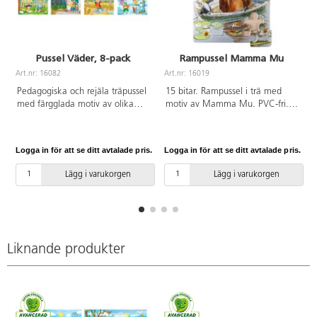
Pussel Väder, 8-pack
Rampussel Mamma Mu
Art.nr: 16082
Art.nr: 16019
A
Pedagogiska och rejäla träpussel
15 bitar. Rampussel i trä med
med färgglada motiv av olika
motiv av Mamma Mu. PVC-fri.
sorters väder, t.ex. regn och
Från 3 år.
åska, solig dag på stranden och
snölek. Innehåller 8 pussel med
Logga in för att se ditt avtalade pris.
Logga in för att se ditt avtalade pris.
L
9, 12, 15 resp. 18 bitar. Av FSC-
märkt trä. PVC-fri. Från 3 år.
Lägg i varukorgen
Lägg i varukorgen
Liknande produkter