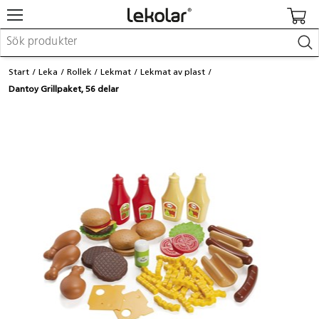
Möbler & inredning
Start
Leka
Rollek
Lekmat
Lekmat av plast
Lekplatsutrustning & utemiljö
Dantoy Grillpaket, 56 delar
Skapa
Leka
Lära
Barnvagnar & småbarnsartiklar
Skolförbrukning & kontorsmaterial
Logga in / Registrera dig
Hitta din säljare
Kontakta Lekolar