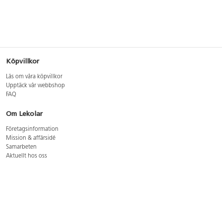
Köpvillkor
Läs om våra köpvillkor
Upptäck vår webbshop
FAQ
Om Lekolar
Företagsinformation
Mission & affärsidé
Samarbeten
Aktuellt hos oss
GDPR
Cookie Policy
Whistleblowing
Lediga jobb
Bruttoprislista lära, skapa, leka 2026-5
Bruttoprislista möbler 2026-3
Bruttoprislista lekplatsutrustning och utemiljö 2026-3