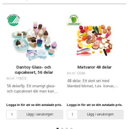
Dantoy Glass- och
Matvaror 48 delar
cupcakeset, 56 delar
Art.nr: 12266
A
Art.nr: 119272
48 delar. Ett stort set med
56 delar/fp. Ett smarrigt glass-
blandad lekmat, t.ex. korvar,
och cupcakeset där man kan
fiskar, potatis, frukter, grönsaker
blanda smaker och kulor mellan
och ost. Av PE. PVC-fri. Från 2
strutar och cupcakeformar.
år.
Logga in för att se ditt avtalade pris.
Logga in för att se ditt avtalade pris.
L
Barnen kan skapa en mängd
olika kombinationer. Av PP- och
Lägg i varukorgen
Lägg i varukorgen
Resinplast. PVC-fri. Från 2 år.
Svanenmärkt, licensnummer
50950001.