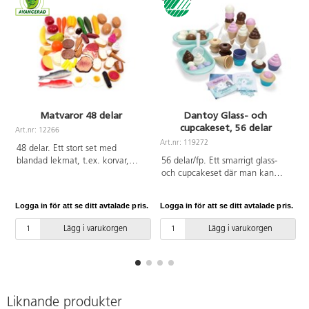
Matvaror 48 delar
Dantoy Glass- och
cupcakeset, 56 delar
Art.nr: 12266
Art.nr: 119272
A
48 delar. Ett stort set med
blandad lekmat, t.ex. korvar,
56 delar/fp. Ett smarrigt glass-
fiskar, potatis, frukter, grönsaker
och cupcakeset där man kan
och ost. Av PE. PVC-fri. Från 2
blanda smaker och kulor mellan
år.
strutar och cupcakeformar.
Logga in för att se ditt avtalade pris.
Logga in för att se ditt avtalade pris.
L
Barnen kan skapa en mängd
olika kombinationer. Av PP- och
Lägg i varukorgen
Lägg i varukorgen
Resinplast. PVC-fri. Från 2 år.
Svanenmärkt, licensnummer
50950001.
Liknande produkter