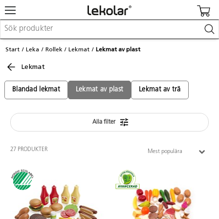
Möbler & inredning
Start
Leka
Rollek
Lekmat
Lekmat av plast
Lekplatsutrustning & utemiljö
Lekmat
Skapa
Leka
Lära
Blandad lekmat
Lekmat av plast
Lekmat av trä
Barnvagnar & småbarnsartiklar
Skolförbrukning & kontorsmaterial
Alla filter
Logga in / Registrera dig
27 PRODUKTER
Mest populära
Hitta din säljare
Kontakta Lekolar