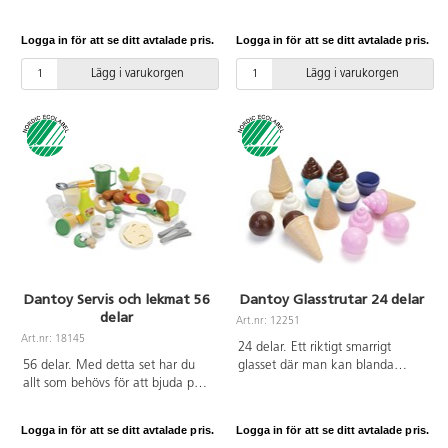
antal prickar på andra sidan.
Polyetenplast. PVC-fri. Från 2 år.
Träna på siffror och antal
Logga in för att se ditt avtalade pris.
Logga in för att se ditt avtalade pris.
samtidigt som du leker och har
roligt. Mått: kakor ø 5 cm. Från 2
Lägg i varukorgen
Lägg i varukorgen
år.
Dantoy Servis och lekmat 56
Dantoy Glasstrutar 24 delar
delar
Art.nr: 12251
Art.nr: 18145
24 delar. Ett riktigt smarrigt
56 delar. Med detta set har du
glasset där man kan blanda
allt som behövs för att bjuda på
smaker och kulor i både strutar
en härlig picknick. Setet
och cupcakeformar. Av PP och
innehåller kyckling, majs,
Resinplast. PVC-fri. Från 2 år.
Logga in för att se ditt avtalade pris.
Logga in för att se ditt avtalade pris.
champinjoner, tomat, sallad, ost,
Svanenmärkt, licensnummer