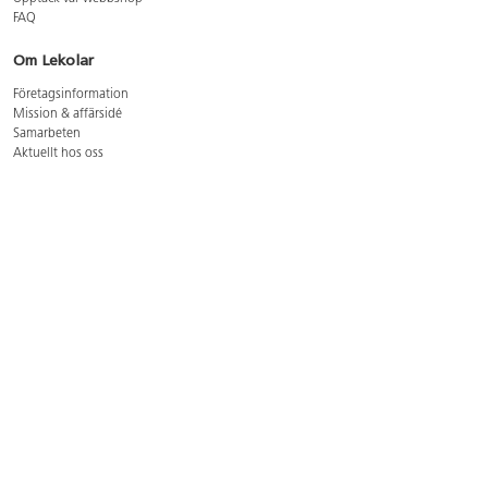
FAQ
Om Lekolar
Företagsinformation
Mission & affärsidé
Samarbeten
Aktuellt hos oss
GDPR
Cookie Policy
Whistleblowing
Lediga jobb
Bruttoprislista lära, skapa, leka 2026-5
Bruttoprislista möbler 2026-3
Bruttoprislista lekplatsutrustning och utemiljö 2026-3
Kontakt
Öppettider kundtjänst: mån-tors 8-17, fre 8-16
Kundtjänst: 0479-19900
kundtjanst@lekolar.se
Besöksadress: Hallarydsvägen 8, 283 36 Osby
Postadress: Box 170, S-283 23 Osby
Växel: 0479-19800