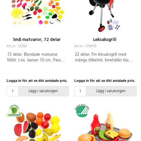
Små matvaror, 72 delar
Leksaksgrill
Art.nr: 12250
Art.nr: 129976
72 delar. Blandade matvaror.
22 delar. Fin leksaksgrill med
Mått: t.ex. banan 10 cm. Passar
många tillbehör. Innehåller bland
bra att förvara i box 28286, ingår
annat leksaksmat, grillkol,
ej. OBS! Ej naturlig storlek. Av
tändare, grillgaller, tång samt
PE. PVC-fri. Från 2 år.
tallrikar och bestick. Utrustad
Logga in för att se ditt avtalade pris.
Logga in för att se ditt avtalade pris.
med ljus- och ljudfunktion. 2 st
AA-batterier (R6) krävs, ingår ej.
Lägg i varukorgen
Lägg i varukorgen
Mått: 51x51x63 cm. Från 3 år.