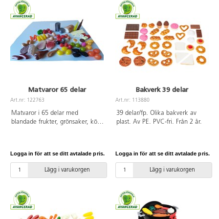
Svanenmärkt, licensnummer
50950001. Från 2 år.
Matvaror 65 delar
Bakverk 39 delar
Art.nr: 122763
Art.nr: 113880
Matvaror i 65 delar med
39 delar/fp. Olika bakverk av
blandade frukter, grönsaker, kött
plast. Av PE. PVC-fri. Från 2 år.
m.m. Av polyetenplast. Mått från
4,5-20 cm. PVC-fri. Från 3 år.
Logga in för att se ditt avtalade pris.
Logga in för att se ditt avtalade pris.
Lägg i varukorgen
Lägg i varukorgen