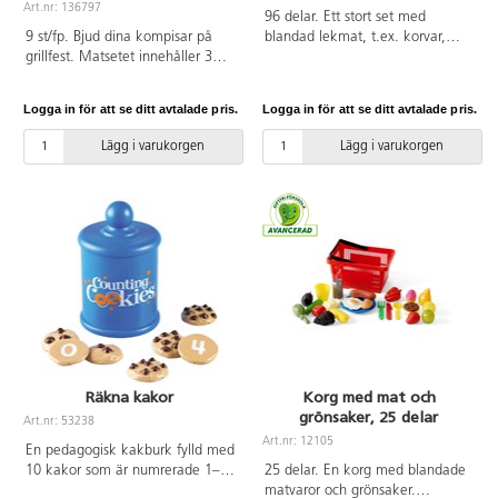
Art.nr: 136797
96 delar. Ett stort set med
9 st/fp. Bjud dina kompisar på
blandad lekmat, t.ex. korvar,
grillfest. Matsetet innehåller 3
fiskar, potatis, frukter, grönsaker
korvar med bröd, ketchup,
och ost. Av PE. PVC-fri. Från 2 år.
hållare samt en tång. Av
Logga in för att se ditt avtalade pris.
Logga in för att se ditt avtalade pris.
livsmedelsgodkänd PE. PVC-fri.
Från 2 år. Svanenmärkt,
Lägg i varukorgen
Lägg i varukorgen
licensnummer 50950001.
Räkna kakor
Korg med mat och
grönsaker, 25 delar
Art.nr: 53238
Art.nr: 12105
En pedagogisk kakburk fylld med
10 kakor som är numrerade 1–10
25 delar. En korg med blandade
på ena sidan med motsvarande
matvaror och grönsaker.