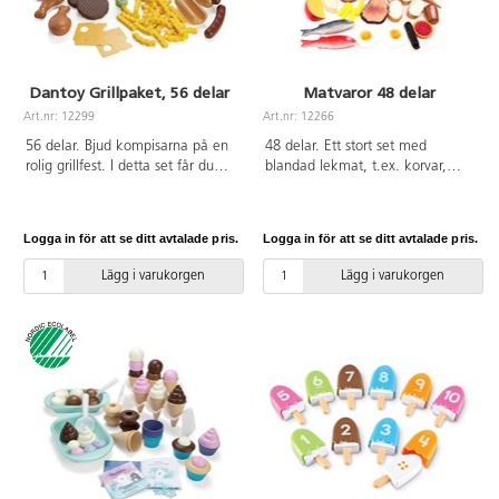
Dantoy Grillpaket, 56 delar
Matvaror 48 delar
Art.nr: 12299
Art.nr: 12266
56 delar. Bjud kompisarna på en
48 delar. Ett stort set med
rolig grillfest. I detta set får du
blandad lekmat, t.ex. korvar,
alla tillbehör som behövs.
fiskar, potatis, frukter, grönsaker
Innehåller korv och hamburgare
och ost. Av PE. PVC-fri. Från 2 år.
med bröd, kycklingklubbor,
Logga in för att se ditt avtalade pris.
Logga in för att se ditt avtalade pris.
sallad, tomatskivor, ostskivor,
pommes frites, ketchup och
Lägg i varukorgen
Lägg i varukorgen
senap. Av livsmedelsgodkänd PE.
Svanenmärkt, licensnummer
50950001. PVC-fri. Från 2 år.