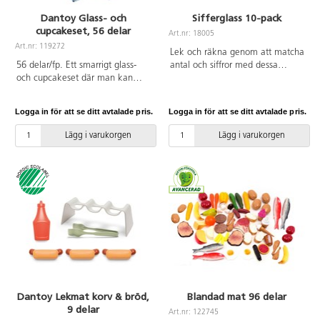
Dantoy Glass- och
Sifferglass 10-pack
cupcakeset, 56 delar
Art.nr: 18005
Art.nr: 119272
Lek och räkna genom att matcha
56 delar/fp. Ett smarrigt glass-
antal och siffror med dessa
och cupcakeset där man kan
smarriga glassar överdragna i
blanda smaker och kulor mellan
läckra färger. Siffran är tryckt på
strutar och cupcakeformar.
överdraget och antalet inne på
Logga in för att se ditt avtalade pris.
Logga in för att se ditt avtalade pris.
Barnen kan skapa en mängd
glassen. Setet innehåller 10
olika kombinationer. Av PP- och
glassar och 10 överdrag.
Lägg i varukorgen
Lägg i varukorgen
Resinplast. PVC-fri. Från 2 år.
Material: PS, PVC. Från 2 år.
Svanenmärkt, licensnummer
50950001.
Dantoy Lekmat korv & bröd,
Blandad mat 96 delar
9 delar
Art.nr: 122745