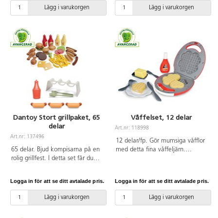
salladsskål och salladsbestick.
50950001.
Lägg i varukorgen
Lägg i varukorgen
Det finns även skärbräda och
kniv, tillbringare, dressing, salt,
peppar, skålar, tallrikar, glas och
bestick. Av livsmedelsgodkänd
PE och PP. Kan handdiskas.
Svanenmärkt, licensnummer
50950001. PVC-fri. Från 2 år.
Dantoy Stort grillpaket, 65
Våffelset, 12 delar
delar
Art.nr: 118998
Art.nr: 137496
12 delar/fp. Gör mumsiga våfflor
65 delar. Bjud kompisarna på en
med detta fina våffeljärn.
rolig grillfest. I detta set får du
Innehåller en våffla som går att
alla tillbehör som behövs.
dela, en tallrik, ett par bestick,
Innehåller korv och hamburgare
en flaska lönnsirap och smör att
Logga in för att se ditt avtalade pris.
Logga in för att se ditt avtalade pris.
med bröd, kycklingklubbor,
ha till våfflan. Med ljus- och
sallad, tomatskivor, ostskivor,
ljudeffekt som drivs av
Lägg i varukorgen
Lägg i varukorgen
pommes frites, ketchup och
medföljande 2 st AAA-batterier
senap. Av livsmedelsgodkänd PE.
(R03). Från 3 år.