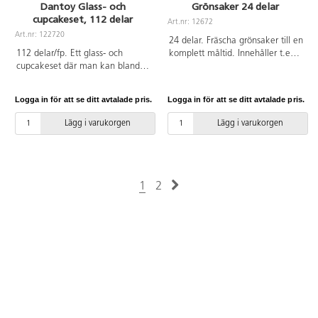
Dantoy Glass- och
Grönsaker 24 delar
cupcakeset, 112 delar
Art.nr: 12672
Art.nr: 122720
24 delar. Fräscha grönsaker till en
112 delar/fp. Ett glass- och
komplett måltid. Innehåller t.ex.
cupcakeset där man kan blanda
gurka, paprika, svamp,
smaker och kulor mellan strutar
aubergine, morötter, tomater,
och cupcakeformar. Av PP- och
vitlök, majskolv, salladsblad och
Logga in för att se ditt avtalade pris.
Logga in för att se ditt avtalade pris.
resinplast. Svanenmärkt,
salladshuvud. Mått: majskolv
licensnummer 50950001. PVC-fri.
27 cm, salladsblad 4 cm. Av
Lägg i varukorgen
Lägg i varukorgen
Från 2 år.
polyetylenplast. PVC-fri. Från 2
år.
1
2