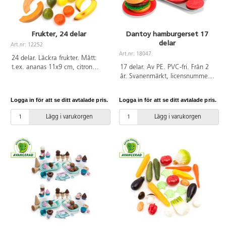
Frukter, 24 delar
Dantoy hamburgerset 17
delar
Art.nr: 12252
Art.nr: 18047
24 delar. Läckra frukter. Mått:
t.ex. ananas 11x9 cm, citron
17 delar. Av PE. PVC-fri. Från 2
8x6 cm. Polyetylenplast. PVC-fri.
år. Svanenmärkt, licensnummer
Från 2 år.
50950001.
Logga in för att se ditt avtalade pris.
Logga in för att se ditt avtalade pris.
Lägg i varukorgen
Lägg i varukorgen