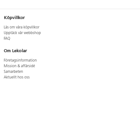
Köpvillkor
Läs om våra köpvillkor
Upptäck vår webbshop
FAQ
Om Lekolar
Företagsinformation
Mission & affärsidé
Samarbeten
Aktuellt hos oss
GDPR
Cookie Policy
Whistleblowing
Lediga jobb
Bruttoprislista lära, skapa, leka 2026-5
Bruttoprislista möbler 2026-3
Bruttoprislista lekplatsutrustning och utemiljö 2026-3
Kontakt
Öppettider kundtjänst: mån-tors 8-17, fre 8-16