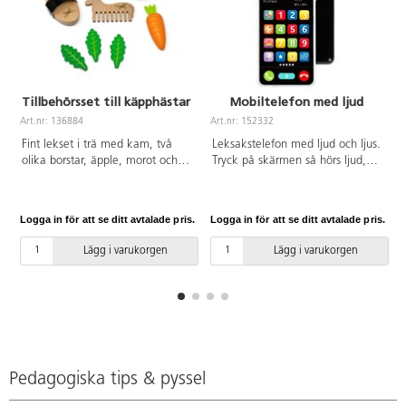
Tillbehörsset till käpphästar
Mobiltelefon med ljud
Art.nr: 136884
Art.nr: 152332
A
Fint lekset i trä med kam, två
Leksakstelefon med ljud och ljus.
olika borstar, äpple, morot och
Tryck på skärmen så hörs ljud,
salladsblad. Måttexempel på
melodier och djurläten. Tryck på
borsten: 10x6x3 cm. Av FSC-
en knapp för att tända lampan
märkt trä, MDF och plywood.
på baksidan av mobiltelefonen,
Logga in för att se ditt avtalade pris.
Logga in för att se ditt avtalade pris.
L
PVC-fri. Från 3 år.
tryck en gång till för att få den
att blinka. Batterier 3x1,5 V
Lägg i varukorgen
Lägg i varukorgen
LR44/AG13 (ingår ej). Mått:
15x7,5x1,3 cm. Av ABS och PET.
PVC-fri. Från 2 år.
Pedagogiska tips & pyssel