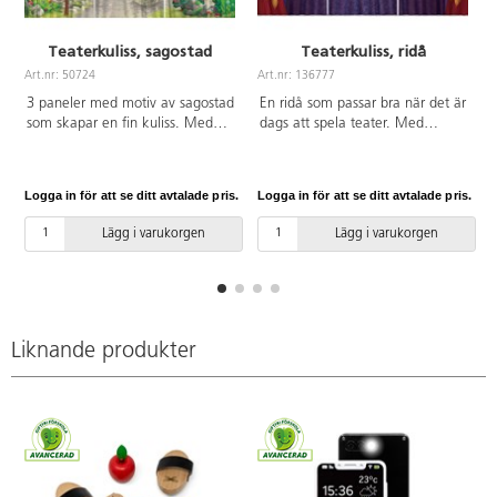
Teaterkuliss, sagostad
Teaterkuliss, ridå
Art.nr: 50724
Art.nr: 136777
A
3 paneler med motiv av sagostad
En ridå som passar bra när det är
som skapar en fin kuliss. Med
dags att spela teater. Med
öljetter för enkel upphängning.
öljetter för upphängning. Av
Av microfiber. Höjd: 3 m. Bredd
microfiber. Den totala storleken
1,5 m/panel och 4,5 m totalt.
är 300 × 450 cm, där varje panel
Logga in för att se ditt avtalade pris.
Logga in för att se ditt avtalade pris.
L
PVC-fri. Maskintvätt 30°.
mäter 150 × 300 cm. PVC-fri.
Maskintvätt 30°.
Lägg i varukorgen
Lägg i varukorgen
Liknande produkter