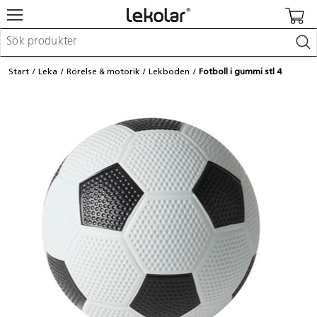
Möbler & inredning
Start
Leka
Rörelse & motorik
Lekboden
Fotboll i gummi stl 4
Lekplatsutrustning & utemiljö
Skapa
Leka
Lära
Barnvagnar & småbarnsartiklar
Skolförbrukning & kontorsmaterial
Logga in / Registrera dig
Hitta din säljare
Kontakta Lekolar