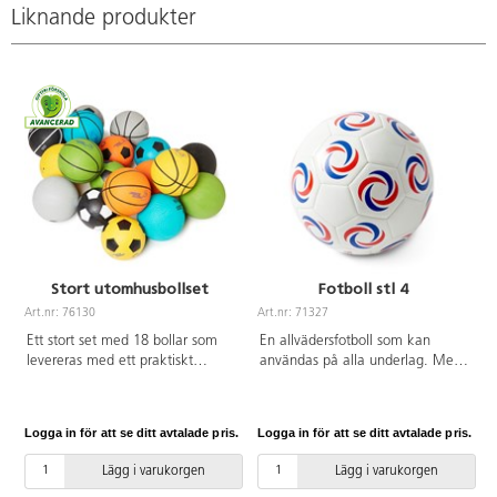
Liknande produkter
Stort utomhusbollset
Fotboll stl 4
Art.nr: 76130
Art.nr: 71327
A
Ett stort set med 18 bollar som
En allvädersfotboll som kan
levereras med ett praktiskt
användas på alla underlag. Med
förvaringsnät, perfekt för olika
butylblåsa. Maskinsydd. Av TPU.
rastaktiviteter och en aktiv
OBS! För att bollen skall hålla så
skoldag. Innehåller 6
länge som möjligt är det viktigt
Logga in för att se ditt avtalade pris.
Logga in för att se ditt avtalade pris.
L
basketbollar, 6 fotbollar stl. 4 och
att pumpa den rätt, se pdf.
6 gummibollar ø 21,5 cm. Bollar
Lägg i varukorgen
Lägg i varukorgen
av gummikonstruktion som tål