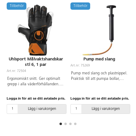
Tillbehör
Tillbehör
Uhlsport Målvaktshandskar
Pump med slang
stl 6, 1 par
Art.nr: 75269
Art.nr: 72504
A
Pump med slang och plastnippel.
Ergonomiskt snitt. Ger optimalt
Praktisk till att pumpa bollar,
grepp i alla väderförhållanden.
luftmadrasser och vissa
Storlek 6. Olika färger
cykeldäck. Mått på pump 21 cm,
förekommer.
mått på slang 16 cm.
Logga in för att se ditt avtalade pris.
Logga in för att se ditt avtalade pris.
L
Metallnipplar köpes separat art.
75271. Tub av polyester, handtag
Lägg i varukorgen
Lägg i varukorgen
av PP.