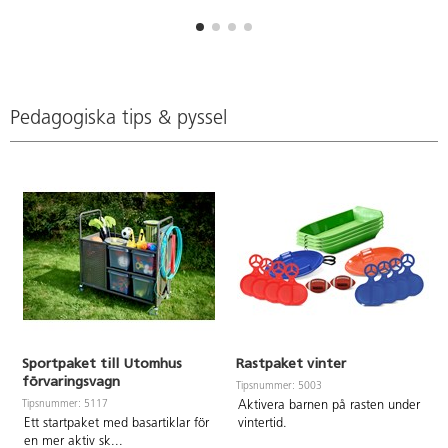
hårt slitage, speciellt framtagna
för att klara förskolans och
skolans hårda krav både på grus
och asfalt. Butylblåsa. OBS! För
att bollen skall hålla så länge
som möjligt är det viktigt att
pumpa den rätt, se pdf. PVC-fri.
Pedagogiska tips & pyssel
Passar från 3 år.
Sportpaket till Utomhus
Rastpaket vinter
förvaringsvagn
Tipsnummer: 5003
Tipsnummer: 5117
Aktivera barnen på rasten under
Ett startpaket med basartiklar för
vintertid.
en mer aktiv sk
...