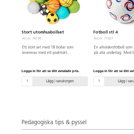
Stort utomhusbollset
Fotboll stl 4
Art.nr: 76130
Art.nr: 71327
Ett stort set med 18 bollar som
En allvädersfotboll so
levereras med ett praktiskt
på alla underlag. Med b
förvaringsnät, perfekt för olika
Maskinsydd. Av TPU. OB
rastaktiviteter och en aktiv skoldag.
bollen skall hålla så lä
Innehåller 6 basketbollar, 6 fotbollar
är det viktigt att pumpa
Logga in för att se ditt avtalade pris.
Logga in för att se ditt av
stl. 4 och 6 gummibollar ø 21,5 cm.
pdf.
Bollar av gummikonstruktion som tål
Lägg i varukorgen
Lägg i va
hårt slitage, speciellt framtagna för
att klara förskolans och skolans hårda
krav både på grus och asfalt.
Butylblåsa. OBS! För att bollen skall
hålla så länge som möjligt är det
viktigt att pumpa den rätt, se pdf.
PVC-fri. Passar från 3 år.
Pedagogiska tips & pyssel