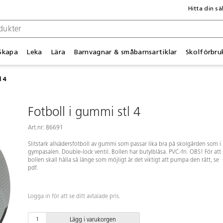
Hitta din sä
Skapa
Leka
Lära
Barnvagnar & småbarnsartiklar
Skolförbru
l 4
Fotboll i gummi stl 4
Art.nr: 86691
Slitstark allvädersfotboll av gummi som passar lika bra på skolgården som i
gympasalen. Double-lock ventil. Bollen har butylblåsa. PVC-fri. OBS! För att
bollen skall hålla så länge som möjligt är det viktigt att pumpa den rätt, se
pdf.
Logga in för att se ditt avtalade pris.
Lägg i varukorgen