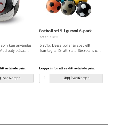
Fotboll stl 5 i gummi 6-pack
Art.nr: 71066
ll som kan användas
6 st/fp. Dessa bollar är speciellt
 Med butylblåsa.
framtagna för att klara förskolans och
U. OBS! För att
skolans höga krav, och klarar hårt
 så länge som möjligt
slitage både på grus och asfalt.
 pumpa den rätt, se
Butylblåsa. Levereras i 6 olika färger,
itt avtalade pris.
Logga in för att se ditt avtalade pris.
låt t.ex. varje klass ha varsin färg på
bollen. Av naturgummi. PVC-fri. Från
 i varukorgen
Lägg i varukorgen
3 år. OBS! För att bollen skall hålla så
länge som möjligt är det viktigt att
pumpa den rätt, se pdf.