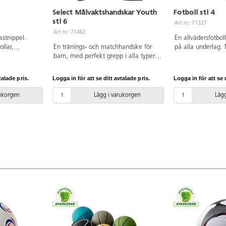
Select Målvaktshandskar Youth
Fotboll stl 4
stl 6
Art.nr: 71327
Art.nr: 71462
stnippel.
En allvädersfotbo
ollar,
En tränings- och matchhandske för
på alla underlag.
 cykeldäck.
barn, med perfekt grepp i alla typer
Maskinsydd. Av TP
ått på slang
av väder. God hållbarhet. Anatomical
bollen skall hålla
öpes separat
Fit-system som säkrar optimal
är det viktigt att
talade pris.
Logga in för att se ditt avtalade pris.
Logga in för att se d
ester, handtag
passform. Varierande färger. Av latex.
pdf.
Ålder ca 10-14 år.
rukorgen
Lägg i varukorgen
Lägg