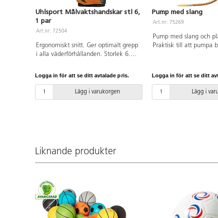
Uhlsport Målvaktshandskar stl 6,
Pump med slang
1 par
Art.nr: 75269
Art.nr: 72504
Pump med slang och pla
Ergonomiskt snitt. Ger optimalt grepp
Praktisk till att pumpa b
i alla väderförhållanden. Storlek 6.
luftmadrasser och vissa
Olika färger förekommer.
Mått på pump 21 cm, m
16 cm. Metallnipplar k
Logga in för att se ditt avtalade pris.
Logga in för att se ditt av
art. 75271. Tub av poly
av PP.
Lägg i varukorgen
Lägg i va
Liknande produkter