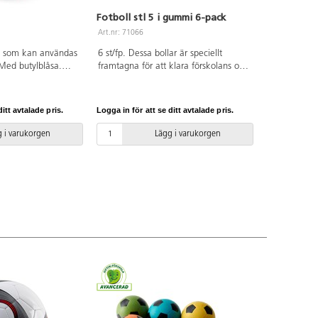
Fotboll stl 5 i gummi 6-pack
Art.nr: 71066
ll som kan användas
6 st/fp. Dessa bollar är speciellt
 Med butylblåsa.
framtagna för att klara förskolans och
U. OBS! För att
skolans höga krav, och klarar hårt
 så länge som möjligt
slitage både på grus och asfalt.
 pumpa den rätt, se
Butylblåsa. Levereras i 6 olika färger,
itt avtalade pris.
Logga in för att se ditt avtalade pris.
låt t.ex. varje klass ha varsin färg på
bollen. Av naturgummi. PVC-fri. Från
 i varukorgen
Lägg i varukorgen
3 år. OBS! För att bollen skall hålla så
länge som möjligt är det viktigt att
pumpa den rätt, se pdf.