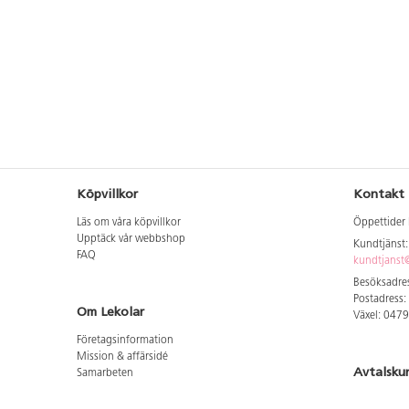
Köpvillkor
Kontakt
Läs om våra köpvillkor
Öppettider 
Upptäck vår webbshop
Kundtjänst
FAQ
kundtjanst@
Besöksadres
Postadress:
Om Lekolar
Växel: 047
Företagsinformation
Mission & affärsidé
Avtalsku
Samarbeten
Aktuellt hos oss
Logga in för
GDPR