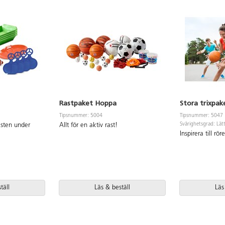
Rastpaket Hoppa
Stora trixpak
Tipsnummer: 5004
Tipsnummer: 5047
Svårighetsgrad: Lät
asten under
Allt för en aktiv rast!
Inspirera till rö
täll
Läs & beställ
Läs