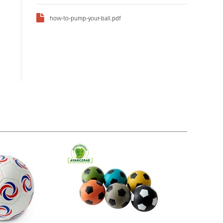
how-to-pump-your-ball.pdf