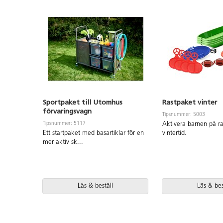
Sportpaket till Utomhus
Rastpaket vinter
förvaringsvagn
Tipsnummer: 5003
Tipsnummer: 5117
Aktivera barnen på r
Ett startpaket med basartiklar för en
vintertid.
mer aktiv sk
...
Läs & beställ
Läs & bes