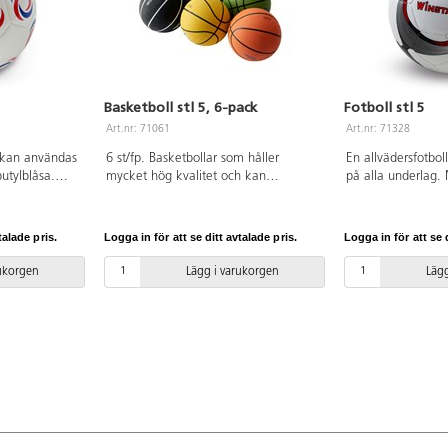
Basketboll stl 5, 6-pack
Fotboll stl 5
Art.nr: 71061
Art.nr: 71328
m kan användas
6 st/fp. Basketbollar som håller
En allvädersfotbo
utylblåsa.
mycket hög kvalitet och kan
på alla underlag.
S! För att
användas både inom- och utomhus.
Maskinsydd. Av TP
nge som möjligt
Utvecklade för hårt slitage och har
bollen skall hålla
 den rätt, se
lång livslängd. Storlek 5. Levereras i 6
är det viktigt att
talade pris.
Logga in för att se ditt avtalade pris.
Logga in för att se d
olika färger, låt t.ex. varje klass ha
pdf.
varsin färg på bollen. Av gummi, med
rukorgen
Lägg i varukorgen
Lägg
butylblåsa. PVC-fri. OBS! För att
bollen skall hålla så länge som möjligt
är det viktigt att pumpa den rätt, se
pdf.