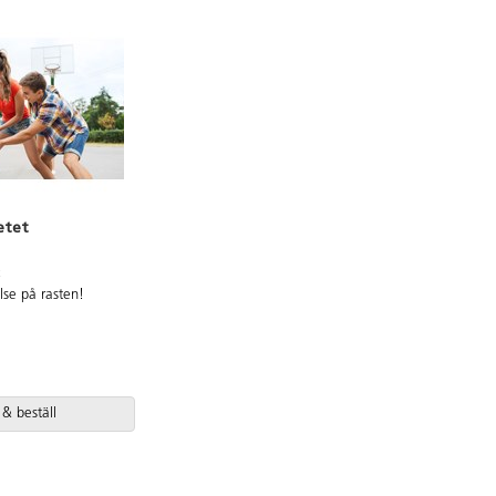
etet
t
relse på rasten!
 & beställ