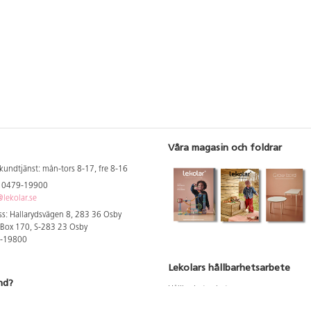
Våra magasin och foldrar
kundtjänst: mån-tors 8-17, fre 8-16
: 0479-19900
lekolar.se
s: Hallarydsvägen 8, 283 36 Osby
 Box 170, S-283 23 Osby
9-19800
Lekolars hållbarhetsarbete
nd?
Hållbarhetsarbete
Hållbarhetsredovisning 2023
 att se dina rabatterade priser