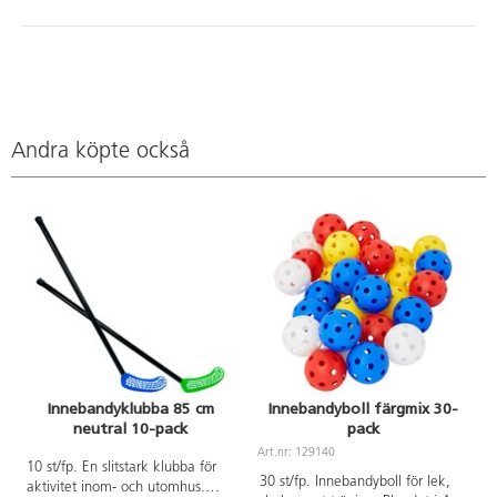
Andra köpte också
Innebandyklubba 85 cm
Innebandyboll färgmix 30-
neutral 10-pack
pack
A
Art.nr: 129140
10 st/fp. En slitstark klubba för
30 st/fp. Innebandyboll för lek,
aktivitet inom- och utomhus.