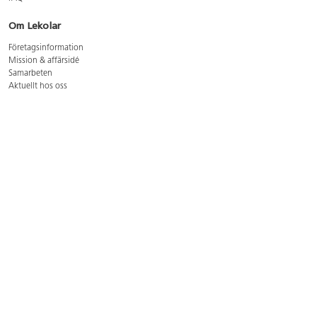
Om Lekolar
Företagsinformation
Mission & affärsidé
Samarbeten
Aktuellt hos oss
GDPR
Cookie Policy
Whistleblowing
Lediga jobb
Bruttoprislista lära, skapa, leka 2026-5
Bruttoprislista möbler 2026-3
Bruttoprislista lekplatsutrustning och utemiljö 2026-3
Kontakt
Öppettider kundtjänst: mån-tors 8-17, fre 8-16
Kundtjänst: 0479-19900
kundtjanst@lekolar.se
Besöksadress: Hallarydsvägen 8, 283 36 Osby
Postadress: Box 170, S-283 23 Osby
Växel: 0479-19800