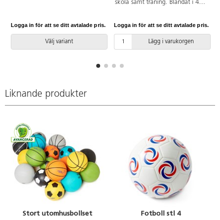
skola samt träning. Blandat i 4
Totallängd: 99 cm, skaftlängd:
olika slumpmässiga färger.
85 cm. Skaft av HD, blad av PE,
knopp av PP. Vikt 198 g.
Logga in för att se ditt avtalade pris.
Logga in för att se ditt avtalade pris.
L
Välj variant
Lägg i varukorgen
Liknande produkter
Stort utomhusbollset
Fotboll stl 4