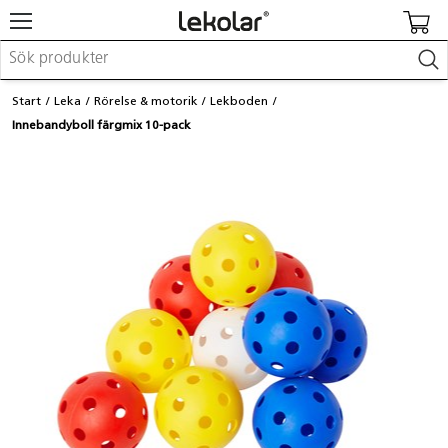
Möbler & inredning
Start
Leka
Rörelse & motorik
Lekboden
Lekplatsutrustning & utemiljö
Innebandyboll färgmix 10-pack
Skapa
Leka
Lära
Barnvagnar & småbarnsartiklar
Skolförbrukning & kontorsmaterial
Logga in / Registrera dig
Hitta din säljare
Kontakta Lekolar