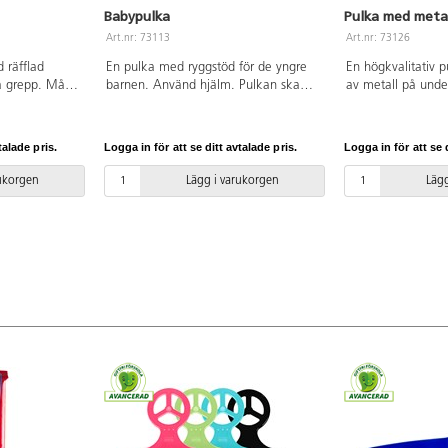
Babypulka
Pulka med meta
Art.nr: 73113
Art.nr: 73126
d räfflad
En pulka med ryggstöd för de yngre
En högkvalitativ 
a grepp. Mått:
barnen. Använd hjälm. Pulkan ska
av metall på under
lyeten.
endast användas under uppsikt av
pulkan längre liv
. Från 3 år.
vuxen. Av PP. Mått: 77x51,5x30 cm.
lätt att dra. Mått
Maxvikt 25 kg. Blandade färger. PVC-
Blandade färger. 
talade pris.
Logga in för att se ditt avtalade pris.
Logga in för att se d
fri. Från 1 år.
fri. Från 3 år.
rukorgen
Lägg i varukorgen
Lägg