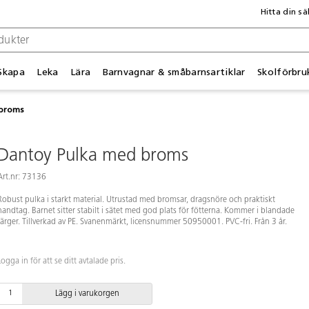
Hitta din sä
Skapa
Leka
Lära
Barnvagnar & småbarnsartiklar
Skolförbru
 broms
Dantoy Pulka med broms
Art.nr: 73136
Robust pulka i starkt material. Utrustad med bromsar, dragsnöre och praktiskt
handtag. Barnet sitter stabilt i sätet med god plats för fötterna. Kommer i blandade
färger. Tillverkad av PE. Svanenmärkt, licensnummer 50950001. PVC-fri. Från 3 år.
Logga in för att se ditt avtalade pris.
Lägg i varukorgen