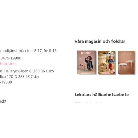
Våra magasin och foldrar
kundtjänst: mån-tors 8-17, fre 8-16
: 0479-19900
lekolar.se
s: Hallarydsvägen 8, 283 36 Osby
 Box 170, S-283 23 Osby
9-19800
Lekolars hållbarhetsarbete
nd?
Hållbarhetsarbete
Hållbarhetsredovisning 2023
 att se dina rabatterade priser
Produktsäkerhet & kvalitet
Giftfri Förskola
a säljare och utbildare