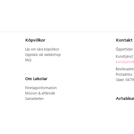
Köpvillkor
Kontakt
Läs om våra köpvillkor
Öppettider 
Upptäck vår webbshop
Kundtjänst
FAQ
kundtjanst@
Besöksadres
Postadress:
Om Lekolar
Växel: 047
Företagsinformation
Mission & affärsidé
Avtalsku
Samarbeten
Aktuellt hos oss
Logga in för
GDPR
Cookie Policy
Whistleblowing
Hitta vår
Lediga jobb
Bruttoprislista lära, skapa, leka 2026-5