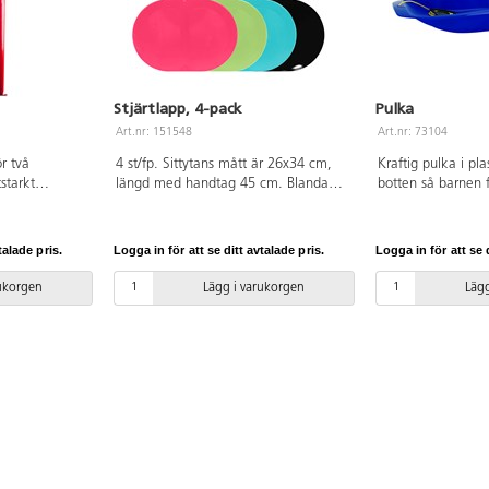
Stjärtlapp, 4-pack
Pulka
Art.nr: 151548
Art.nr: 73104
r två
4 st/fp. Sittytans mått är 26x34 cm,
Kraftig pulka i pl
tstarkt
längd med handtag 45 cm. Blandade
botten så barnen 
 bra. Mjuk
färger, dubbletter kan förekomma. Av
90x40x15 cm. Av 
samt lätt att
HDPE. PVC-fri.
Blandade färger. P
lek
talade pris.
Logga in för att se ditt avtalade pris.
Logga in för att se d
C utan
uretan och
rukorgen
Lägg i varukorgen
Lägg