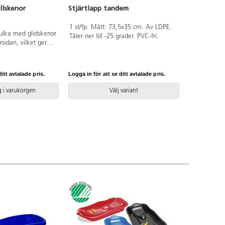
llskenor
Stjärtlapp tandem
1 st/fp. Mått: 73,5x35 cm. Av LDPE.
pulka med glidskenor
Tåler ner till -25 grader. PVC-fri.
sidan, vilket ger
slängd och gör den
: 90,5x41x17 cm.
Av HDPE-plast. PVC-
itt avtalade pris.
Logga in för att se ditt avtalade pris.
 i varukorgen
Välj variant