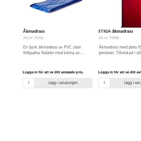
Åkmadrass
STIGA åkmadrass
Art.nr: 74763
Art.nr: 74686
En tjock åkmadrass av PVC utan
Åkmadrass med plats fö
förbjudna ftalater med kärna av
personer. Tillverkad i sli
kallskum. Med rep och öljetter
material och som glider
framtill. Mått: 100x50x5 cm. Används
och bekväm att sitta på 
under uppsikt av vuxen. Ej lämplig för
bära. Olika färger. Stor
Logga in för att se ditt avtalade pris.
Logga in för att se ditt av
barn under 3 år.
L120xB50x5 cm. Av PV
förbjudna ftalater, poly
Lägg i varukorgen
Lägg i va
polypropen. Från 3 år.