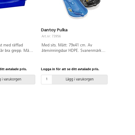
Dantoy Pulka
Art.nr: 73956
ast med räfflad
Med sits. Mått: 79x41 cm. Av
får bra grepp. Mått:
återvinningsbar HDPE. Svanenmärkt,
HD-polyeten.
licensnummer 50950001. Blandade
VC-fri. Från 3 år.
färger. Dragsnöre med greppvänligt
handtad. PVC-fri. Från 3 år
itt avtalade pris.
Logga in för att se ditt avtalade pris.
 i varukorgen
Lägg i varukorgen