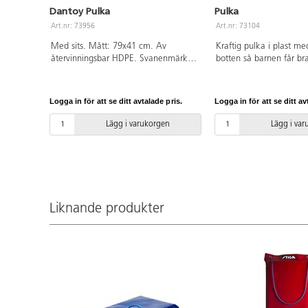
Dantoy Pulka
Pulka
Art.nr: 73956
Art.nr: 73104
Med sits. Mått: 79x41 cm. Av
Kraftig pulka i plast me
återvinningsbar HDPE. Svanenmärkt,
botten så barnen får br
licensnummer 50950001. Blandade
90x40x15 cm. Av HD-po
färger. Dragsnöre med greppvänligt
Blandade färger. PVC-fri
handtad. PVC-fri. Från 3 år
Logga in för att se ditt avtalade pris.
Logga in för att se ditt av
Lägg i varukorgen
Lägg i va
Liknande produkter