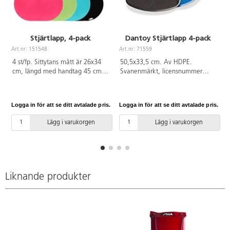
Stjärtlapp, 4-pack
Dantoy Stjärtlapp 4-pack
Art.nr: 151548
Art.nr: 71559
A
4 st/fp. Sittytans mått är 26x34
50,5x33,5 cm. Av HDPE.
cm, längd med handtag 45 cm.
Svanenmärkt, licensnummer
Blandade färger, dubbletter kan
50950001. Blandade färger. PVC-
förekomma. Av HDPE. PVC-fri.
fri. Från 2 år.
Logga in för att se ditt avtalade pris.
Logga in för att se ditt avtalade pris.
L
Lägg i varukorgen
Lägg i varukorgen
Liknande produkter