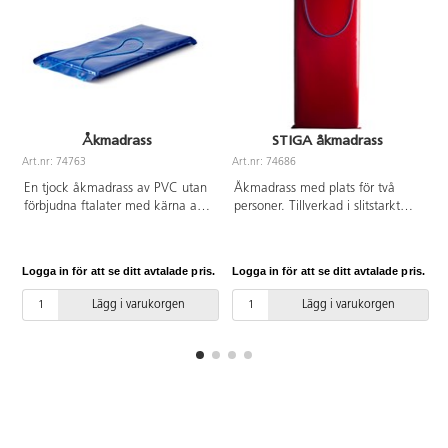
Åkmadrass
STIGA åkmadrass
Art.nr: 74763
Art.nr: 74686
A
En tjock åkmadrass av PVC utan
Åkmadrass med plats för två
förbjudna ftalater med kärna av
personer. Tillverkad i slitstarkt
kallskum. Med rep och öljetter
material och som glider bra.
framtill. Mått: 100x50x5 cm.
Mjuk och bekväm att sitta på
Används under uppsikt av vuxen.
samt lätt att bära. Olika färger.
Logga in för att se ditt avtalade pris.
Logga in för att se ditt avtalade pris.
L
Ej lämplig för barn under 3 år.
Storlek L120xB50x5 cm. Av PVC
utan förbjudna ftalater,
Lägg i varukorgen
Lägg i varukorgen
polyuretan och polypropen. Från
3 år.