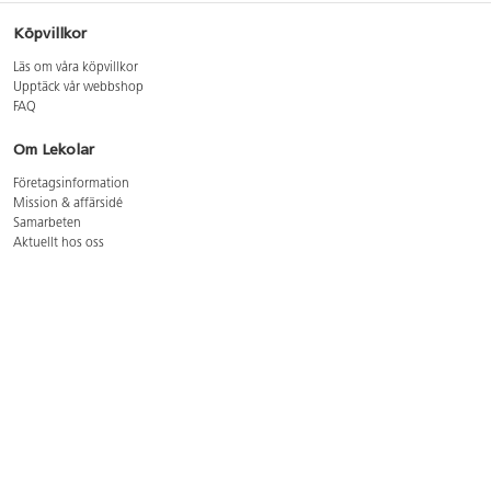
Köpvillkor
Läs om våra köpvillkor
Upptäck vår webbshop
FAQ
Om Lekolar
Företagsinformation
Mission & affärsidé
Samarbeten
Aktuellt hos oss
GDPR
Cookie Policy
Whistleblowing
Lediga jobb
Bruttoprislista lära, skapa, leka 2026-5
Bruttoprislista möbler 2026-3
Bruttoprislista lekplatsutrustning och utemiljö 2026-3
Kontakt
Öppettider kundtjänst: mån-tors 8-17, fre 8-16
Kundtjänst: 0479-19900