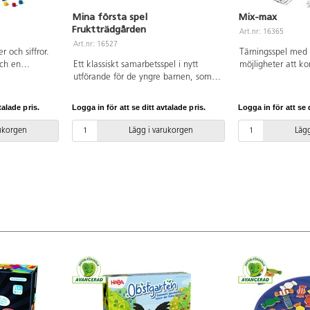
Mina första spel
Mix-max
Fruktträdgården
Art.nr: 16365
Art.nr: 16527
r och siffror.
Tärningsspel med
och en
Ett klassiskt samarbetsspel i nytt
möjligheter att k
a din spelplan
utförande för de yngre barnen, som
huvud, kropp och 
. Ett fint spel
turas om att slå tärningen och flytta
Spelregler för Mi
kartong och
alla frukterna till korgen innan kråkan
PDF under dokumen
talade pris.
Logga in för att se ditt avtalade pris.
Logga in för att se d
elare. Speltid
kommer i mål. Tränar färger,
fri. Från 5 år.
 3 år.
samarbete och motorik. För 1-4
rukorgen
Lägg i varukorgen
Lägg
spelare. Frukter av trä, mått: 3,5x4,5
cm. PVC-fri. Från 2 år.