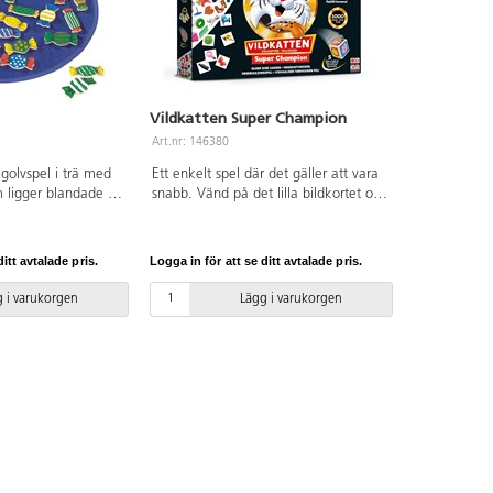
Vildkatten Super Champion
Art.nr: 146380
t golvspel i trä med
Ett enkelt spel där det gäller att vara
 ligger blandade på
snabb. Vänd på det lilla bildkortet och
ngar kastas och
se vem som först hittar motsvarande
tt hitta den
motiv på stora spelplanen. Tränar
 samma färger som
koncentration och visuell perception.
itt avtalade pris.
Logga in för att se ditt avtalade pris.
visar. Tränar färger
Med 1 000 bildkort. För 2-6 spelare.
 Det finns tre olika
Speltid ca 20 minuter. Av ingående
 i varukorgen
Lägg i varukorgen
oner medföljer. Mått:
FSC-märkt kartong. PVC-fri.
 karameller 7x13
Rekommenderas från 6 år.
4 år.