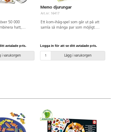
Memo djurungar
Art.nr: 16417
 över 50 000
Ett kom-ihåg-spel som går ut på att
ombinera hatt,
samla så många par som möjligt.
ben. 2-6 spelare.
Med fina fotografiska bilder på olika
x-Max hittar du som
djur. Innehåller 72 kort. För 2 eller
t och filer. PVC-
flera spelare. Speltid ca 15 min. Av
itt avtalade pris.
Logga in för att se ditt avtalade pris.
FSC-märkt papper. PVC-fri. Från 4 år.
 i varukorgen
Lägg i varukorgen