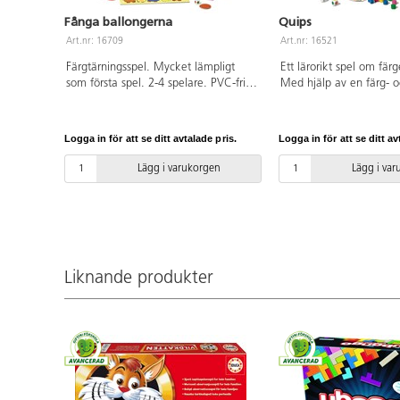
Fånga ballongerna
Quips
Art.nr: 16709
Art.nr: 16521
Färgtärningsspel. Mycket lämpligt
Ett lärorikt spel om färge
som första spel. 2-4 spelare. PVC-fri.
Med hjälp av en färg- 
Från 3 år.
siffertärning ska du fyll
med spelpjäser i rätt färg
med brickor av kraftig 
Logga in för att se ditt avtalade pris.
Logga in för att se ditt av
pjäser av trä. För 2-4 sp
ca 15 min. PVC-fri. Från
Lägg i varukorgen
Lägg i va
Liknande produkter