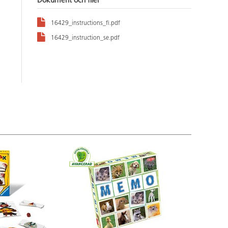
Dokument och filer
16429_instructions_fi.pdf
16429_instruction_se.pdf