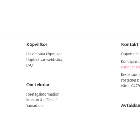
Köpvillkor
Kontakt
Läs om våra köpvillkor
Öppettider 
Upptäck vår webbshop
Kundtjänst
FAQ
kundtjanst@
Besöksadres
Postadress:
Om Lekolar
Växel: 047
Företagsinformation
Mission & affärsidé
Avtalsku
Samarbeten
Aktuellt hos oss
Logga in för
GDPR
Cookie Policy
Whistleblowing
Hitta vår
Lediga jobb
Bruttoprislista lära, skapa, leka 2026-5