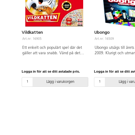
Vildkatten
Ubongo
Art.nr: 16905
Art.nr: 16509
Ett enkelt och populärt spel där det
Ubongo utsågs till årets
gäller att vara snabb. Vänd på det
2009. Klurigt och utm
lilla bildkortet och se vem som först
pusselbitar i tre eller fyr
hittar motsvarande motiv på stora
former. Den spelare som
runda spelplanen. Tränar
lösa det kluriga pusslet 
Logga in för att se ditt avtalade pris.
Logga in för att se ditt av
koncentration och visuell perception.
När spelet är slut, vinn
Med 300 bildkort. För 2-6 spelare. Av
med flest juveler i samm
Lägg i varukorgen
Lägg i va
ingående FSC-märkt kartong. PVC-fri.
4 spelare. Speltid ca 3
Från 5 år.
märkt kartong. PVC-fri. 