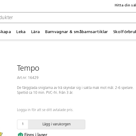
Hitta din sä
Skapa
Leka
Lära
Barnvagnar & småbarnsartiklar
Skolförbru
Tempo
Art.nr: 16429
De färgglada sniglarna av trä skyndar sig i sakta mak mot mål. 2-6 spelare.
Speltid ca 10 min. PVC-fri. Från 3 år.
Logga in för att se ditt avtalade pris.
Lägg i varukorgen
Finns i lager