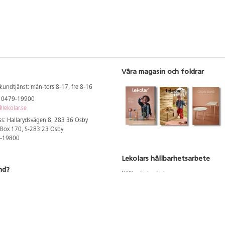
Våra magasin och foldrar
kundtjänst: mån-tors 8-17, fre 8-16
: 0479-19900
lekolar.se
s: Hallarydsvägen 8, 283 36 Osby
 Box 170, S-283 23 Osby
9-19800
Lekolars hållbarhetsarbete
nd?
Hållbarhetsarbete
Hållbarhetsredovisning 2023
 att se dina rabatterade priser
Produktsäkerhet & kvalitet
Giftfri Förskola
a säljare och utbildare