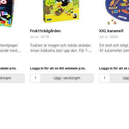
Fruktträdgården
XXL karamell
Art.nr: 16170
Art.nr: 16524
 familjespel
Frukten är mogen och måste skördas
Ett stort och rolig
anande med
innan kråkorna äter upp den. För 1-6
41 karameller som
a bitar i olika
spelare. Speltid 15 min. Omslaget är
mattan. Tre tärni
 först lyckas
på tyska, detta påverkar ej spelet.
sedan gäller det a
vinner juveler.
Spelregler laddas ner från webben.
karamell som har
talade pris.
Logga in för att se ditt avtalade pris.
Logga in för att se d
er den spelare
PVC-fri. Från 3 år.
de tre tärningarna 
a färg. För 2-
och koncentration.
rukorgen
Lägg i varukorgen
Lägg
0 min. Av FSC-
spelsätt, instrukti
Från 8 år.
mattan ø 130 cm,
cm. PVC-fri. Från 