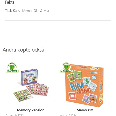
Fakta
Titel:
KänsloMemo, Olle & Mia
Andra köpte också
Memory känslor
Memo rim
Art.nr: 142732
Art.nr: 72234
A