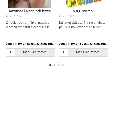
Naturspel Känn och hitta
A,B,C Memo
Art.nr: 135046
Art.nr: 16665
A
24 delar och en förvaringspåse.
Ett roligt sätt att lära sig alfabetet
Använd det taktila och visuella
på. Alla bokstäver med bilder
sinnet samt träna minnet med
finns med på totalt 54 brickor. 2 -
det här naturligt vackra
flera spelare. Speltid 15 min. Av
memoryspelet. PVC-fri. Från 3 år.
FSC-märkt kartong. PVC-fri. Från
Logga in för att se ditt avtalade pris.
Logga in för att se ditt avtalade pris.
L
3 år.
Lägg i varukorgen
Lägg i varukorgen