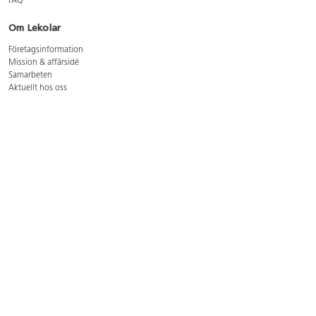
FAQ
Om Lekolar
Företagsinformation
Mission & affärsidé
Samarbeten
Aktuellt hos oss
GDPR
Cookie Policy
Whistleblowing
Lediga jobb
Bruttoprislista lära, skapa, leka 2026-5
Bruttoprislista möbler 2026-3
Bruttoprislista lekplatsutrustning och utemiljö 2026-3
Kontakt
Öppettider kundtjänst: mån-tors 8-17, fre 8-16
Kundtjänst: 0479-19900
kundtjanst@lekolar.se
Besöksadress: Hallarydsvägen 8, 283 36 Osby
Postadress: Box 170, S-283 23 Osby
Växel: 0479-19800