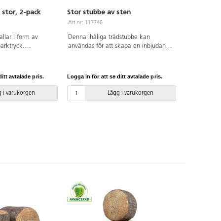
 stor, 2-pack
Stor stubbe av sten
Art.nr: 117746
allar i form av
Denna ihåliga trädstubbe kan
arktryck.
användas för att skapa en inbjudande
användas i ett
och magisk miljö för skogs- och
utomhus men inte
fantasiäventyr. Med spännande
a ute över natten.
krokar, öppningar och avsatser att
itt avtalade pris.
Logga in för att se ditt avtalade pris.
el förvaring.
utforska kan barn använda denna
tta att rengöra med
rekvisita som en central del av deras
 i varukorgen
Lägg i varukorgen
erkade i polyester.
fantasifulla lek och berättelser. Mått:
45 cm.
25x25x18 cm. Tillverkad av sten- och
hartsmix som klarar användning
utomhus. PVC-fri. Från 3 år.