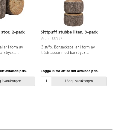
 stor, 2-pack
Sittpuff stubbe liten, 3-pack
Art.nr: 137237
allar i form av
3 st/fp. Bönsäckspallar i form av
arktryck.
trädstubbar med barktryck.
användas i ett
Utformade för att användas i ett
utomhus men inte
klassrumsområde utomhus men inte
a ute över natten.
lämpliga att lämna ute över natten.
itt avtalade pris.
Logga in för att se ditt avtalade pris.
el förvaring.
Stapelbara för enkel förvaring.
tta att rengöra med
Vattentäta och lätta att rengöra med
 i varukorgen
Lägg i varukorgen
erkade i polyester.
fuktig trasa. Tillverkade i polyester.
45 cm.
Mått: H20 cm, ø 38 cm.