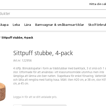
Hitta din sä
Skapa
Leka
Lära
Barnvagnar & småbarnsartiklar
Skolförbru
Sittpuff stubbe, 4-pack
Sittpuff stubbe, 4-pack
Art.nr: 122956
4 st/fp. Bönsäckspallar i form av trädstubbar med barktryck, 3 st små och 1 s
stor. Utformade för att användas i ett klassrumsområde utomhus men inte
lämpliga att lämna ute över natten. Stapelbara för enkel förvaring. Vattentä
och lätta att rengöra med fuktig trasa. Mått: liten H20 cm, ø 38 cm, stor H3
cm, ø 45 cm.
Logga in för att se ditt avtalade pris.