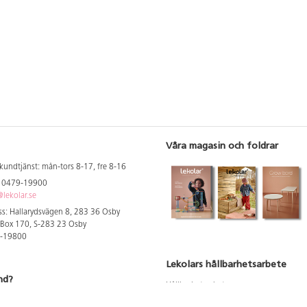
Våra magasin och foldrar
kundtjänst: mån-tors 8-17, fre 8-16
: 0479-19900
lekolar.se
s: Hallarydsvägen 8, 283 36 Osby
 Box 170, S-283 23 Osby
9-19800
Lekolars hållbarhetsarbete
nd?
Hållbarhetsarbete
Hållbarhetsredovisning 2023
 att se dina rabatterade priser