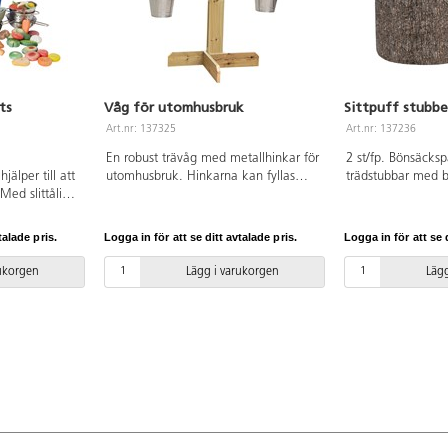
ts
Våg för utomhusbruk
Sittpuff stubbe
Art.nr: 137325
Art.nr: 137236
En robust trävåg med metallhinkar för
2 st/fp. Bönsäcksp
jälper till att
utomhusbruk. Hinkarna kan fyllas
trädstubbar med b
Med slittåliga
med material som sand, vatten och
Utformade för att 
n barnen, året
stenar. Barnen kan väga och lära sig
klassrumsområde 
a delar av
om balans samtidigt som de utvecklar
lämpliga att lämn
talade pris.
Logga in för att se ditt avtalade pris.
Logga in för att se d
med både sand
matematiskt tänkande. Tillverkad av
Stapelbara för enk
träskyddsbehandlad furu. Levereras
Vattentäta och lä
rukorgen
Lägg i varukorgen
Lägg
omonterad. Mått: 80x60x72 cm.
fuktig trasa. Tillv
PVC-fri. Från 3 år. Denna våg är
Mått: H35 cm, ø 
utformad som en leksak och bör inte
jämföras med precisionsinstrument.