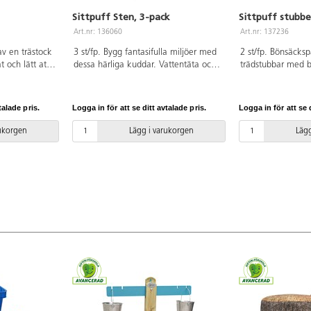
Sittpuff Sten, 3-pack
Sittpuff stubbe
Art.nr: 136060
Art.nr: 137236
av en trästock
3 st/fp. Bygg fantasifulla miljöer med
2 st/fp. Bönsäcksp
 och lätt att
dessa härliga kuddar. Vattentäta och
trädstubbar med b
rasa. Fungerar
lätta att rengöra med en fuktig trasa.
Utformade för att 
nte lämplig att
Överdragen är ej avtagbara. Inte
klassrumsområde 
 Mått:
lämpliga att lämna ute över natten.
lämpliga att lämn
talade pris.
Logga in för att se ditt avtalade pris.
Logga in för att se d
Storlek liten: L57xB39xH27 cm,
Stapelbara för enk
mellan: L70xB45xH36 cm, stor:
Vattentäta och lä
rukorgen
Lägg i varukorgen
Lägg
L52xB60xH43 cm. Material: Polyester.
fuktig trasa. Tillv
Mått: H35 cm, ø 