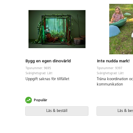
väggförankring behövs 2 st av artnr
151133, eller för markförankring
behövs 4 st av 161297. Levereras
omonterat.
Bygg en egen dinovärld
Inte nudda mark!
Tipsnummer: 9695
Tipsnummer: 9397
Svårighetsgrad: Lätt
Svårighetsgrad: Lätt
Uppgift saknas för tillfället
Träna koordination o
kommunikation
Populär
Läs & beställ
Läs & bes