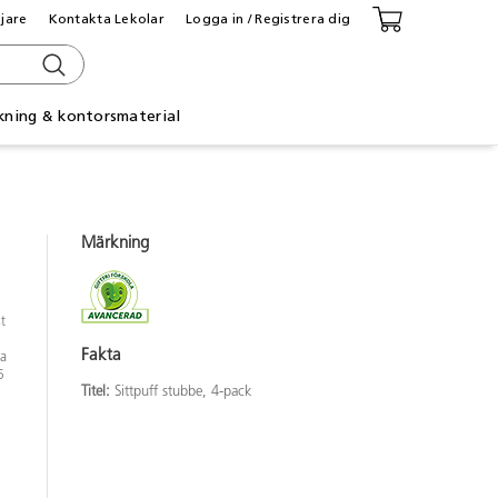
ljare
Kontakta Lekolar
Logga in / Registrera dig
kning & kontorsmaterial
Märkning
t
Fakta
ta
5
Titel:
Sittpuff stubbe, 4-pack