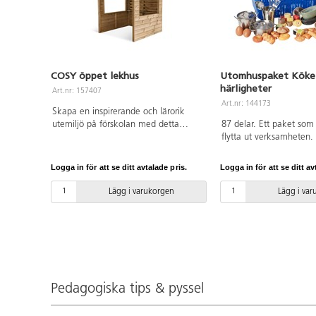
COSY öppet lekhus
Utomhuspaket Köke
härligheter
Art.nr: 157407
Art.nr: 144173
Skapa en inspirerande och lärorik
utemiljö på förskolan med detta
87 delar. Ett paket som h
mångsidiga öppna lekhus. Det lilla
flytta ut verksamheten. 
huset har en öppen design för olika
ingredienser av sten ka
typer av utforskande, rollekar som
runt, laga mat från olik
Logga in för att se ditt avtalade pris.
Logga in för att se ditt av
affär, restaurang eller café som ger
världen i kombination 
stimulans för barnens fantasi och
och vatten. Från 2 år.
Lägg i varukorgen
Lägg i va
kreativitet. Lekhuset är utrustat med
en smal disk, 2 stora fönster och ett
bakstycke med möjlighet att hänga
upp saker på. Med en sida som är
helt öppen kan både barnen och
pedagogerna att ha överblick över
vad som händer på gården. Av FSC-
Pedagogiska tips & pyssel
certifierad furu som är ytbehandlad
med en vattenbaserad lack. Lösning
för förankring säljs separat, för