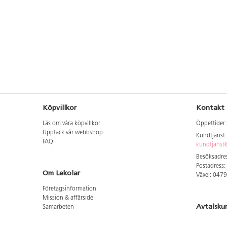
Köpvillkor
Kontakt
Läs om våra köpvillkor
Öppettider 
Upptäck vår webbshop
Kundtjänst
FAQ
kundtjanst@
Besöksadres
Postadress:
Om Lekolar
Växel: 047
Företagsinformation
Mission & affärsidé
Avtalsku
Samarbeten
Aktuellt hos oss
Logga in för
GDPR