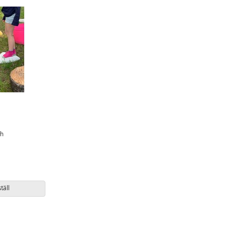
ch
täll