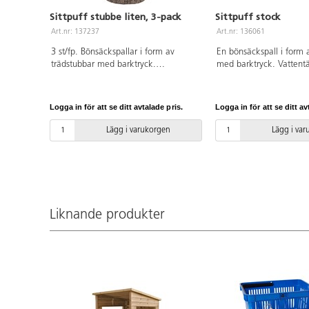
Sittpuff stubbe liten, 3-pack
Sittpuff stock
Art.nr: 137237
Art.nr: 136061
3 st/fp. Bönsäckspallar i form av
En bönsäckspall i form 
trädstubbar med barktryck.
med barktryck. Vattentät
Utformade för att användas i ett
rengöra med en fuktig t
klassrumsområde utomhus men inte
lika bra inne som ute. I
lämpliga att lämna ute över natten.
lämna ute över natten.
Logga in för att se ditt avtalade pris.
Logga in för att se ditt av
Stapelbara för enkel förvaring.
L100xB40xH25 cm.
Vattentäta och lätta att rengöra med
Lägg i varukorgen
Lägg i va
fuktig trasa. Tillverkade i polyester.
Mått: H20 cm, ø 38 cm.
Liknande produkter