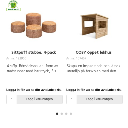
Sittpuff stubbe, 4-pack
COSY öppet lekhus
Art.nr: 122956
Art.nr: 157407
A
4 st/fp. Bönsäckspallar i form av
Skapa en inspirerande och lärorik
trädstubbar med barktryck, 3 st
utemiljö på förskolan med detta
små och 1 st stor. Utformade för
mångsidiga öppna lekhus. Det
att användas i ett
lilla huset har en öppen design
klassrumsområde utomhus men
för olika typer av utforskande,
Logga in för att se ditt avtalade pris.
Logga in för att se ditt avtalade pris.
L
inte lämpliga att lämna ute över
rollekar som affär, restaurang
natten. Stapelbara för enkel
eller café som ger stimulans för
Lägg i varukorgen
Lägg i varukorgen
förvaring. Vattentäta och lätta att
barnens fantasi och kreativitet.
rengöra med fuktig trasa. Mått:
Lekhuset är utrustat med en smal
liten H20 cm, ø 38 cm, stor H35
disk, 2 stora fönster och ett
cm, ø 45 cm.
bakstycke med möjlighet att
hänga upp saker på. Med en
sida som är helt öppen kan både