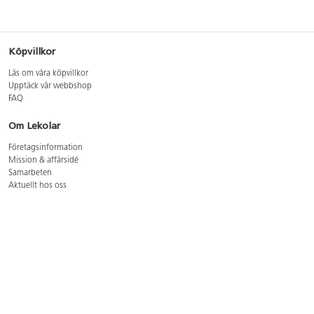
Köpvillkor
Läs om våra köpvillkor
Upptäck vår webbshop
FAQ
Om Lekolar
Företagsinformation
Mission & affärsidé
Samarbeten
Aktuellt hos oss
GDPR
Cookie Policy
Whistleblowing
Lediga jobb
Bruttoprislista lära, skapa, leka 2026-5
Bruttoprislista möbler 2026-3
Bruttoprislista lekplatsutrustning och utemiljö 2026-3
Kontakt