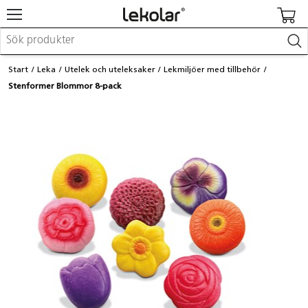
Möbler & inredning
Start
Leka
Utelek och uteleksaker
Lekmiljöer med tillbehör
Lekplatsutrustning & utemiljö
Stenformer Blommor 8-pack
Skapa
Leka
Lära
Barnvagnar & småbarnsartiklar
Skolförbrukning & kontorsmaterial
Logga in / Registrera dig
Hitta din säljare
Kontakta Lekolar