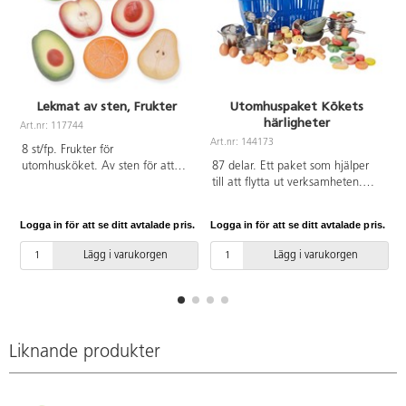
Lekmat av sten, Frukter
Utomhuspaket Kökets
härligheter
Art.nr: 117744
A
Art.nr: 144173
8 st/fp. Frukter för
utomhusköket. Av sten för att
87 delar. Ett paket som hjälper
klara av att vara ute i alla väder.
till att flytta ut verksamheten.
Låt barnen komponera en god
Med slittåliga ingredienser av
fruktsallad. Innehåller äpple,
sten kan barnen, året runt, laga
Logga in för att se ditt avtalade pris.
Logga in för att se ditt avtalade pris.
L
päron, persika, jordgubbe,
mat från olika delar av världen i
avokado, kiwi, apelsin och
kombination med både sand och
Lägg i varukorgen
Lägg i varukorgen
citron. Mått: 4,5-7 cm. PVC-fri.
vatten. Från 2 år.
Från 2 år.
Liknande produkter