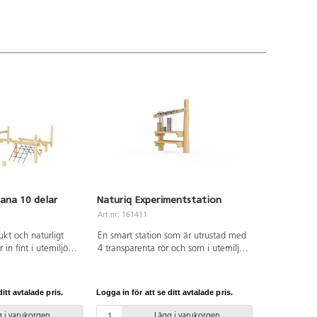
ana 10 delar
Naturiq Experimentstation
Art.nr: 161411
ukt och naturligt
En smart station som är utrustad med
 in fint i utemiljön.
4 transparenta rör och som i utemiljön
 fram längs
kan användas på flera kreativa sätt i
nas barnens balans,
experimenterande syfte. Man kan
 kroppsmedvetenhet.
använda för att sortera, klassificera,
itt avtalade pris.
Logga in för att se ditt avtalade pris.
 balansstubbarna
räkna, mäta, och jämföra längder.
mellan ett dubbelt
Dessutom är den idealisk för att
 i varukorgen
Lägg i varukorgen