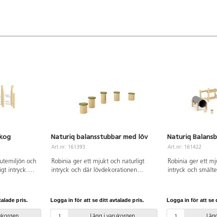
skog
Naturiq balansstubbar med löv
Naturiq Balansb
Art.nr: 161393
Art.nr: 161422
 utemiljön och
Robinia ger ett mjukt och naturligt
Robinia ger ett mj
gt intryck.
intryck och där lövdekorationen
intryck och smälter
nde
smälter in fint i utemiljön.
När barnen tar sig
lansstubbar
Balansstubbarna kan kombineras i
hinderbanan utma
 koordination
oändliga varianter för att skapa
koordination och
talade pris.
Logga in för att se ditt avtalade pris.
Logga in för att se d
.
utmanande balans-och hinderbanor.
De lövdekorerade
k som en del
Att balansera kräver både
slingrar sig fram 
rukorgen
Lägg i varukorgen
Lägg