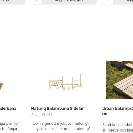
an även
koordination och kroppsmedvetenhet.
klätternät, genom
platsen som
Barnen uppskattar den aktiva och
svajig hängbro oc
Tillverkad av
äventyrliga leken som uppmuntrar till
balansstockar. Til
ett träslag
rörelseglädje. Detta set innehåller 5
certifierad Robini
t mot
balansstubbar med en fin
hög motståndskra
 förmågan att
lövdekoration. Tillverkad av FSC-
väderpåverkan. De
 vatten och
certifierad Robinia, ett träslag med
absorbera minima
 extremt långa
hög motståndskraft mot
utmärker sig geno
ligt
väderpåverkan. Det har förmågan att
hållbarhet. Tunn
absorbera minimalt med vatten och
enligt installatio
utmärker sig genom sin extremt långa
hållbarhet. Monteras enligt
installationsmanual.
nderbana
Naturiq Balansbana 9 delar
Urban balansbr
cm
Art.nr: 161434
iga plankor
Robinia ger ett mjukt och naturligt
Flexibla balansbrä
 och främjar
intryck och smälter in fint i utemiljön.
till rörelse och bid