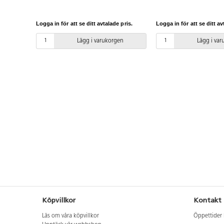
uppmuntrar till aktiv lek i
fysisk utveckling samti
utomhusmiljön. Bockarna är i 3 olika
uppmuntrar kreativitet,
höjder och öppna för olika slags
problemlösning. Skapa
Logga in för att se ditt avtalade pris.
Logga in för att se ditt av
användning. Skapa en hinderbana
broar, passager,gångar, 
genom att klättra, balansera eller
komplettera med motor
Lägg i varukorgen
Lägg i va
använd för äventyrlig rollek.
161298 för att utöka möj
Tillverkade av FSC-certifierad furu
en varierad hinderbana.
som är rötskyddbehandlad. Tas in när
innehåller två släta pla
de inte används. Höjd på bockarna är
klätterplattor med måt
50 cm, 64 cm och 79 cm. Köp gärna
respektive 90x29 cm. Ti
till plank 161298 för att utöka
FSC-certifierad furu som
möjligheterna till en varierad
rötskyddbehandlad. Tas 
hinderbana.
används.
Köpvillkor
Kontakt
Läs om våra köpvillkor
Öppettider 