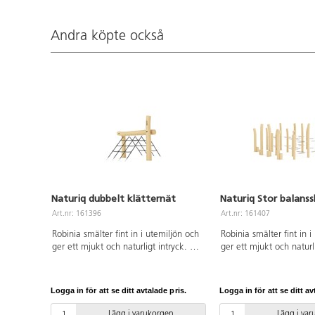
Andra köpte också
Naturiq dubbelt klätternät
Naturiq Stor balans
Art.nr: 161396
Art.nr: 161407
Robinia smälter fint in i utemiljön och
Robinia smälter fint in i
ger ett mjukt och naturligt intryck. På
ger ett mjukt och naturli
detta klätternät kan flera barn klättra
Denna stora skogslikna
samtidigt och utmanas i att försöka ta
balansbana med rep, ba
sig över bjälken på toppen. I klättring
och stolpar kräver både
Logga in för att se ditt avtalade pris.
Logga in för att se ditt av
utvecklas barnens motoriska
och kroppsmedvetenhet
färdigheter och kräver både
Balansskogen är idealis
Lägg i varukorgen
Lägg i va