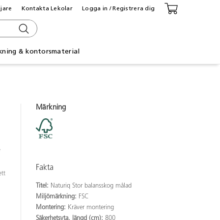
ljare
Kontakta Lekolar
Logga in / Registrera dig
kning & kontorsmaterial
Märkning
e
Fakta
ett
Titel:
Naturiq Stor balansskog målad
Miljömärkning:
FSC
Montering:
Kräver montering
Säkerhetsyta, längd (cm):
800