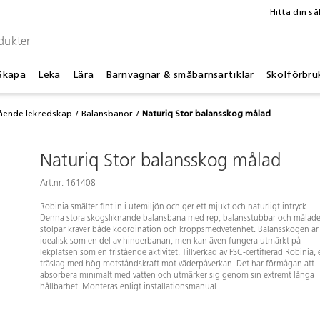
Hitta din sä
Skapa
Leka
Lära
Barnvagnar & småbarnsartiklar
Skolförbru
tående lekredskap
Balansbanor
Naturiq Stor balansskog målad
Naturiq Stor balansskog målad
Art.nr: 161408
Robinia smälter fint in i utemiljön och ger ett mjukt och naturligt intryck.
Denna stora skogsliknande balansbana med rep, balansstubbar och målad
stolpar kräver både koordination och kroppsmedvetenhet. Balansskogen är
idealisk som en del av hinderbanan, men kan även fungera utmärkt på
lekplatsen som en fristående aktivitet. Tillverkad av FSC-certifierad Robinia, 
träslag med hög motståndskraft mot väderpåverkan. Det har förmågan att
absorbera minimalt med vatten och utmärker sig genom sin extremt långa
hållbarhet. Monteras enligt installationsmanual.