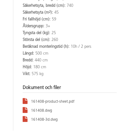
Säkerhetsyta, bredd (cm):
740
Säkerhetsyta (m²):
45
Fri fallhöjd (cm):
59
Åldersgrupp:
3+
Tyngsta del (kg):
25
Största del (cm):
260
Beräknad monteringstid (h):
10h / 2 pers
Längd:
500 cm
Bredd:
440 cm
Höjd:
180 cm
Vikt:
575 kg
Dokument och filer
161408-product-sheet.pdf
161408.dwg
161408-3d.dwg