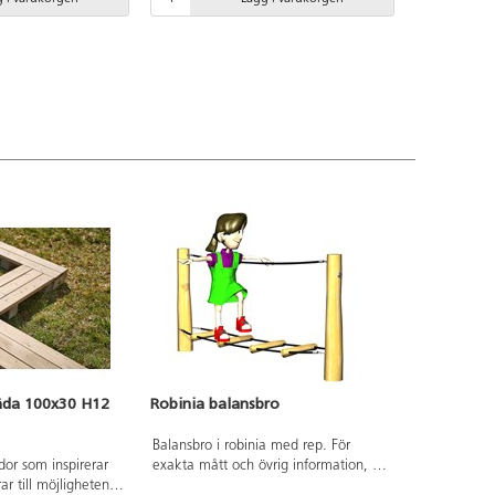
 en tunnel, en
utforska hur vätskor reagerar med
h över dubbla
material såsom lera, jord, stenar för
lverkad av FSC-
att observera hur snabbt ytvattnet
a, ett träslag med
försvinner. Avtagbara rör av akrylplast
ft mot
som är 50 cm långa och en
t har förmågan att
bottenplatta av prefererad plåt som
lt med vatten och
släpper igenom vätska. Tillverkad av
m sin extremt långa
FSC-certifierad Robinia, ett träslag
el av HDPEMonteras
med hög motståndskraft mot
nsmanual.
väderpåverkan. Det har förmågan att
absorbera minimalt med vatten och
utmärker sig genom sin extremt långa
hållbarhet. Monteras enligt
installationsmanual.
äda 100x30 H12
Robinia balansbro
Balansbro i robinia med rep. För
dor som inspirerar
exakta mått och övrig information, se
rar till möjligheten
dokument.