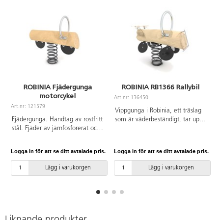
ROBINIA Fjädergunga
ROBINIA RB1366 Rallybil
motorcykel
Art.nr: 136450
Art.nr: 121579
A
Vippgunga i Robinia, ett träslag
Fjädergunga. Handtag av rostfritt
som är väderbeständigt, tar upp
stål. Fjäder av järnfosforerat och
lite vatten och är extremt
pulverlackerat stål. Hjul av
hållbart. Markförankring för
textilförstärkt gummi. Bas i
nedgjutning ingår. Se
Logga in för att se ditt avtalade pris.
Logga in för att se ditt avtalade pris.
L
Robinia, ett träslag som är
produktblad för
väderbeständigt, tar upp lite
materialspecifikation. Vid
Lägg i varukorgen
Lägg i varukorgen
vatten och är extremt hållbart.
installation ska alltid den
Vid installation ska alltid den
medföljande manualen
medföljande manualen
användas. Den senaste versionen
användas. Den senaste versionen
finns att tillgå på begäran.
finns att tillgå på begäran.
Inkluderar markförankring K17.
Leverantörens artikelnummer