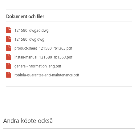
Dokument och filer
121580_dwg3d.dwg
121580_dwg.dwg
product-sheet_121580_rb1363.pdf
install-manual_121580_rb1363.pdf
general-information_eng.pdf
robinia-guarantee-and-maintenance.pdf
Andra köpte också