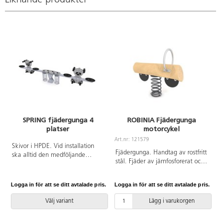
Liknande produkter
Robinia RB1362 Inkluderar
markförankring K17.
SPRING fjädergunga 4
ROBINIA Fjädergunga
platser
motorcykel
Art.nr: 121579
A
Skivor i HPDE. Vid installation
Fjädergunga. Handtag av rostfritt
ska alltid den medföljande
stål. Fjäder av järnfosforerat och
manualen användas. Den
pulverlackerat stål. Hjul av
senaste versionen finns att tillgå
textilförstärkt gummi. Bas i
på begäran. Leverantörens
Logga in för att se ditt avtalade pris.
Logga in för att se ditt avtalade pris.
L
Robinia, ett träslag som är
artikelnummer Spring 0670
väderbeständigt, tar upp lite
Inkluderar markförankring K17.
Välj variant
Lägg i varukorgen
vatten och är extremt hållbart.
Vid installation ska alltid den