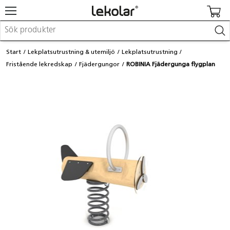
Möbler & inredning
Start
Lekplatsutrustning & utemiljö
Lekplatsutrustning
Lekplatsutrustning & utemiljö
Fristående lekredskap
Fjädergungor
ROBINIA Fjädergunga flygplan
Skapa
Leka
Lära
Barnvagnar & småbarnsartiklar
Skolförbrukning & kontorsmaterial
Logga in / Registrera dig
Hitta din säljare
Kontakta Lekolar