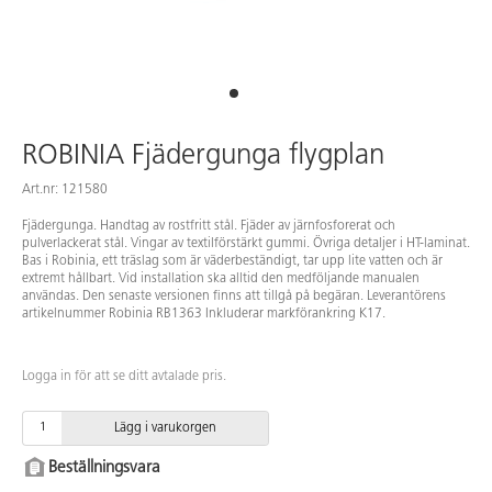
ROBINIA Fjädergunga flygplan
Art.nr: 121580
Fjädergunga. Handtag av rostfritt stål. Fjäder av järnfosforerat och
pulverlackerat stål. Vingar av textilförstärkt gummi. Övriga detaljer i HT-laminat.
Bas i Robinia, ett träslag som är väderbeständigt, tar upp lite vatten och är
extremt hållbart. Vid installation ska alltid den medföljande manualen
användas. Den senaste versionen finns att tillgå på begäran. Leverantörens
artikelnummer Robinia RB1363 Inkluderar markförankring K17.
Logga in för att se ditt avtalade pris.
Lägg i varukorgen
Beställningsvara