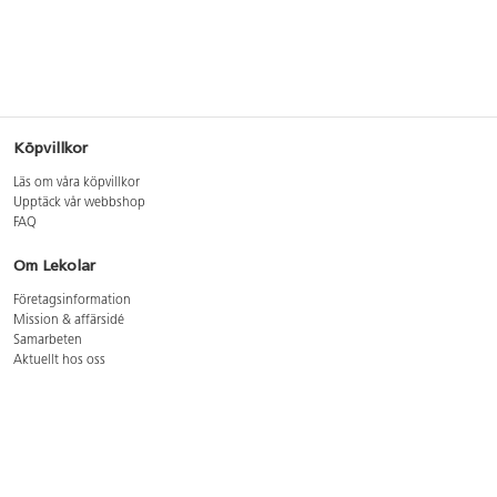
Köpvillkor
Läs om våra köpvillkor
Upptäck vår webbshop
FAQ
Om Lekolar
Företagsinformation
Mission & affärsidé
Samarbeten
Aktuellt hos oss
GDPR
Cookie Policy
Whistleblowing
Lediga jobb
Bruttoprislista lära, skapa, leka 2026-5
Bruttoprislista möbler 2026-3