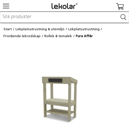
Möbler & inredning
Start
Lekplatsutrustning & utemiljö
Lekplatsutrustning
Lekplatsutrustning & utemiljö
Fristående lekredskap
Rollek & temalek
Fura Affär
Skapa
Leka
Lära
Barnvagnar & småbarnsartiklar
Skolförbrukning & kontorsmaterial
Logga in / Registrera dig
Hitta din säljare
Kontakta Lekolar