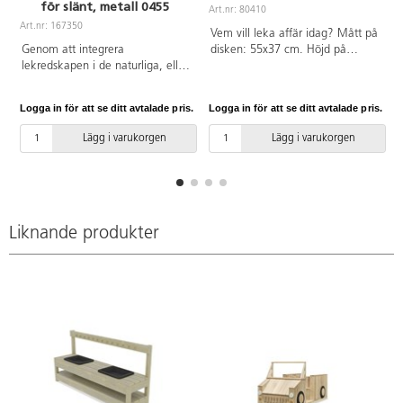
för slänt, metall 0455
Art.nr: 80410
Art.nr: 167350
Vem vill leka affär idag? Mått på
Genom att integrera
disken: 55x37 cm. Höjd på
lekredskapen i de naturliga, eller
disken: 56 cm. Totalmått:
planerade höjdskillnaderna i
72x101 cm.
utemiljön smälter de fint in i
Logga in för att se ditt avtalade pris.
Logga in för att se ditt avtalade pris.
L
omgivningen. Stolpar i metall.
Monteras enligt
Lägg i varukorgen
Lägg i varukorgen
installationsmanual. Vid
installation ska alltid den
medföljande manualen
användas. Den senaste versionen
finns att tillgå på begäran.
Inkluderar markförankring K1.
Liknande produkter