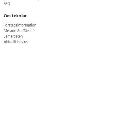
FAQ
Om Lekolar
Företagsinformation
Mission & affärsidé
Samarbeten
Aktuellt hos oss
GDPR
Cookie Policy
Whistleblowing
Lediga jobb
Bruttoprislista lära, skapa, leka 2026-5
Bruttoprislista möbler 2026-3
Bruttoprislista lekplatsutrustning och utemiljö 2026-3
Kontakt
Öppettider kundtjänst: mån-tors 8-17, fre 8-16
Kundtjänst: 0479-19900
kundtjanst@lekolar.se
Besöksadress: Hallarydsvägen 8, 283 36 Osby
Postadress: Box 170, S-283 23 Osby
Växel: 0479-19800