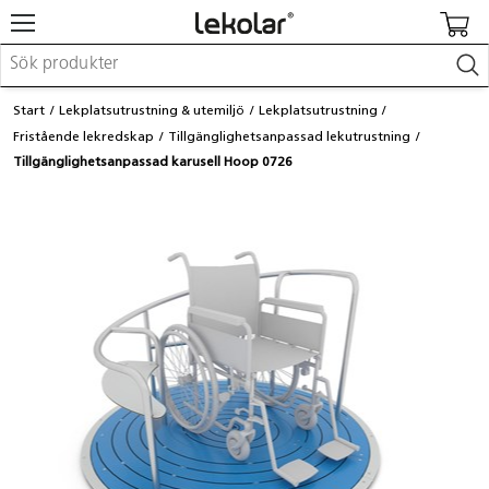
Möbler & inredning
Start
Lekplatsutrustning & utemiljö
Lekplatsutrustning
Lekplatsutrustning & utemiljö
Fristående lekredskap
Tillgänglighetsanpassad lekutrustning
Skapa
Tillgänglighetsanpassad karusell Hoop 0726
Leka
Lära
Barnvagnar & småbarnsartiklar
Skolförbrukning & kontorsmaterial
Logga in / Registrera dig
Hitta din säljare
Kontakta Lekolar