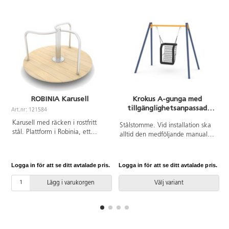
ROBINIA Karusell
Krokus A-gunga med
tillgänglighetsanpassad
Art.nr: 121584
gungsits för barn 3-12 år
Karusell med räcken i rostfritt
Stålstomme. Vid installation ska
stål. Plattform i Robinia, ett
alltid den medföljande manualen
träslag som är väderbeständigt,
användas. Den senaste versionen
tar upp lite vatten och är extremt
finns att tillgå på begäran.
hållbart. Vid installation ska alltid
Leverantörens artikelnummer
Logga in för att se ditt avtalade pris.
Logga in för att se ditt avtalade pris.
L
den medföljande manualen
ST0517 R12 Inkluderar
användas. Den senaste versionen
markförankring K1.
Lägg i varukorgen
Välj variant
finns att tillgå på begäran.
Leverantörens artikelnummer
Robinia RB1372 Inkluderar
markförankring K1.