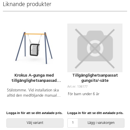
Liknande produkter
Krokus A-gunga med
Tillgänglighetsanpassat
tillgänglighetsanpassad
gungsits/-säte
gungsits för barn 3-12 år
Art.nr: 136177
A
Stålstomme. Vid installation ska
För barn under 6 år
alltid den medföljande manualen
användas. Den senaste versionen
finns att tillgå på begäran.
Leverantörens artikelnummer
Logga in för att se ditt avtalade pris.
Logga in för att se ditt avtalade pris.
L
ST0517 R12 Inkluderar
markförankring K1.
Välj variant
Lägg i varukorgen