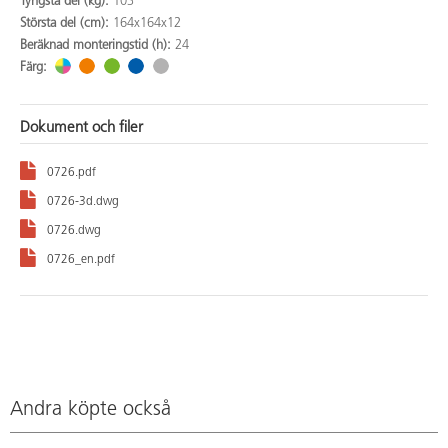
Tyngsta del (kg):
103
Största del (cm):
164x164x12
Beräknad monteringstid (h):
24
Färg:
Dokument och filer
0726.pdf
0726-3d.dwg
0726.dwg
0726_en.pdf
Andra köpte också