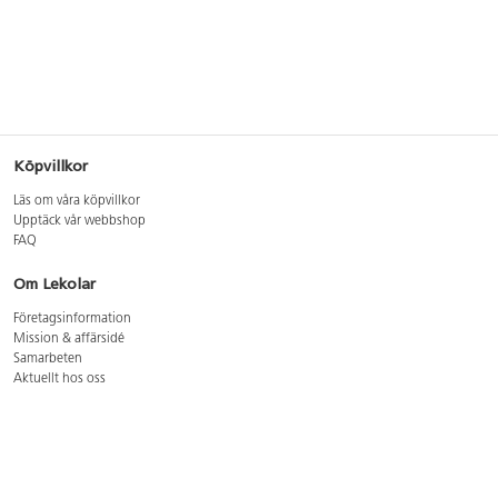
Köpvillkor
Läs om våra köpvillkor
Upptäck vår webbshop
FAQ
Om Lekolar
Företagsinformation
Mission & affärsidé
Samarbeten
Aktuellt hos oss
GDPR
Cookie Policy
Whistleblowing
Lediga jobb
Bruttoprislista lära, skapa, leka 2026-5