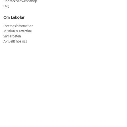
Upptäck vår webbshop
FAQ
Om Lekolar
Företagsinformation
Mission & affärsidé
Samarbeten
Aktuellt hos oss
GDPR
Cookie Policy
Whistleblowing
Lediga jobb
Bruttoprislista lära, skapa, leka 2026-5
Bruttoprislista möbler 2026-3
Bruttoprislista lekplatsutrustning och utemiljö 2026-3
Kontakt
Öppettider kundtjänst: mån-tors 8-17, fre 8-16
Kundtjänst: 0479-19900
kundtjanst@lekolar.se
Besöksadress: Hallarydsvägen 8, 283 36 Osby
Postadress: Box 170, S-283 23 Osby
Växel: 0479-19800