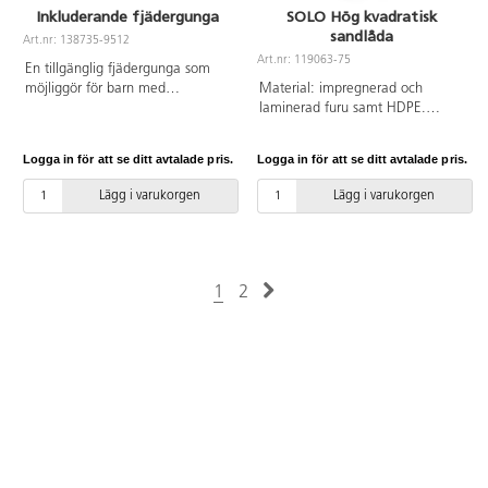
Inkluderande fjädergunga
SOLO Hög kvadratisk
sandlåda
Art.nr: 138735-9512
Art.nr: 119063-75
En tillgänglig fjädergunga som
möjliggör för barn med
Material: impregnerad och
funktionsvariationer att kunna
laminerad furu samt HDPE.
delta i leken och socialt samspela
55 cm nedgrävning. Vid
med varandra. Genom att
installation ska alltid den
Logga in för att se ditt avtalade pris.
Logga in för att se ditt avtalade pris.
självständigt dra till sig räckena
medföljande manualen
så vippar fjädringen i sidled under
användas. Den senaste versionen
Lägg i varukorgen
Lägg i varukorgen
plattformen. Konstruktionen har
finns att tillgå på begäran.
två olika höjder på handtagen för
Leverantörens artikelnummer
att kunna anpassa beroende på
SOLO WD1482 Inkluderar
användare. Den gungande
markförankring K1.
rörelsen kommer indirekt
1
2
påverka bålens muskulatur,
bygga balansstrategier och
förbättra koordinationen. På
vippgungan finns plats för två
personer samtidigt, varav en
rullstolsburen. Konstruktion av
stål på aluminiumplatta. Färdiga
betongfundament medföljer.
Monteras enligt
installationsmanual.