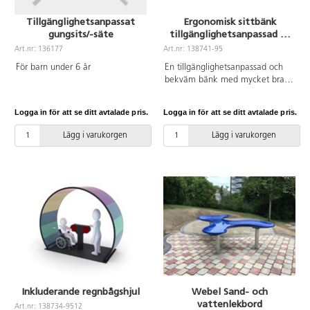
Tillgänglighetsanpassat
Ergonomisk sittbänk
gungsits/-säte
tillgänglighetsanpassad 2-
sits
Art.nr: 136177
Art.nr: 138741-95
För barn under 6 år
En tillgänglighetsanpassad och
bekväm bänk med mycket bra
support för rygg, då bänken följer
dess svank och konturer. Bänken
Logga in för att se ditt avtalade pris.
Logga in för att se ditt avtalade pris.
är speciellt anpassad i höjd för att
en rullstolsburen person enkelt
Lägg i varukorgen
Lägg i varukorgen
ska kunna förflytta sig från
rullstolen till bänken och tvärtom.
Bänken har därför inget armstöd
på den ena sidan och det andra
armstödet är lätt att greppa och
har halkskydd. Många barn vill
vara med i ett socialt
sammanhang, utan att aktivt
delta i leken och bänken kan då
fylla detta syfte. Färdiga
betongfundament medföljer.
Monteras enligt
Inkluderande regnbågshjul
Webel Sand- och
installationsmanual.
vattenlekbord
Art.nr: 138734-9512