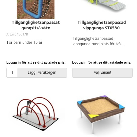
Färdigt betongfundament
medföljer. Monteras enligt
installationsmanual.
Tillgänglighetsanpassat
Tillgänglighetsanpassad
gungsits/-säte
vippgunga ST0530
Art.nr: 136178
Tillgänglighetsanpassad
För barn under 15 år
vippgunga med plats för två
rullstolar. Se produktblad för
materialspecifikation och övrig
info. Vid installation ska alltid
Logga in för att se ditt avtalade pris.
Logga in för att se ditt avtalade pris.
den medföljande manualen
användas. Den senaste versionen
Lägg i varukorgen
Välj variant
finns att tillgå på begäran.
Inkluderar markförankring K21.