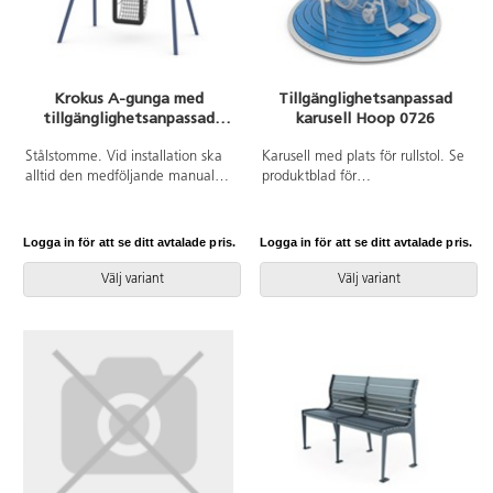
Krokus A-gunga med
Tillgänglighetsanpassad
tillgänglighetsanpassad
karusell Hoop 0726
gungsits för barn 3-12 år
Stålstomme. Vid installation ska
Karusell med plats för rullstol. Se
alltid den medföljande manualen
produktblad för
användas. Den senaste versionen
materialspecifikation. Vid
finns att tillgå på begäran.
installation ska alltid den
Leverantörens artikelnummer
medföljande manualen
Logga in för att se ditt avtalade pris.
Logga in för att se ditt avtalade pris.
ST0517 R12 Inkluderar
användas. Den senaste versionen
markförankring K1.
finns att tillgå på begäran.
Välj variant
Välj variant
Inkluderar markförankring K15.