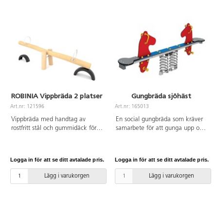
Inkluderar markförankring K25.
Monteras enligt
installationsmanual. Vid
installation ska alltid den
medföljande manualen
användas. Den senaste versionen
finns att tillgå på begäran.
Inkluderar markförankring K17.
ROBINIA Vippbräda 2 platser
Gungbräda sjöhäst
Art.nr: 121596
Art.nr: 165013
Vippbräda med handtag av
En social gungbräda som kräver
rostfritt stål och gummidäck för
samarbete för att gunga upp och
att dämpa vid hårdare nedslag.
ner tillsammans. Den tåliga
Bas i Robinia, ett träslag som är
konstruktionen i HPL och stål gör
väderbeständigt, tar upp lite
den slitstark och underhållsfri och
Logga in för att se ditt avtalade pris.
Logga in för att se ditt avtalade pris.
vatten och är extremt hållbart.
perfekt för lekplatser med
Vid installation ska alltid den
mycket aktivitet. Gungbrädan
Lägg i varukorgen
Lägg i varukorgen
medföljande manualen
främjar balans, samspel och
användas. Den senaste versionen
rörelseglädje, och blir snabbt en
finns att tillgå på begäran.
favorit på lekplatsen. Lagom från
Leverantörens artikelnummer
3 år och uppåt.
Robinia RB1351 Inkluderar