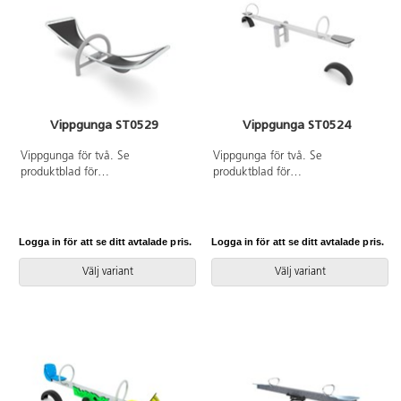
markförankring K21.
Vippgunga ST0529
Vippgunga ST0524
Vippgunga för två. Se
Vippgunga för två. Se
produktblad för
produktblad för
materialspecifikation och övrig
materialspecifikation och övrig
info. Vid installation ska alltid
info. Vid installation ska alltid
den medföljande manualen
den medföljande manualen
användas. Den senaste versionen
användas. Den senaste versionen
Logga in för att se ditt avtalade pris.
Logga in för att se ditt avtalade pris.
finns att tillgå på begäran.
finns att tillgå på begäran.
Inkluderar markförankring K1.
Inkluderar markförankring K1.
Välj variant
Välj variant