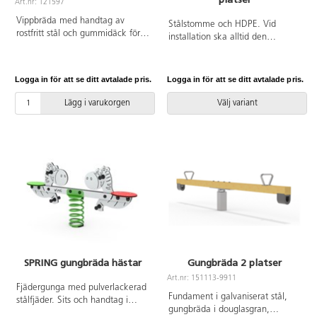
Art.nr: 121597
Vippbräda med handtag av
Stålstomme och HDPE. Vid
rostfritt stål och gummidäck för
installation ska alltid den
att dämpa vid hårdare nedslag.
medföljande manualen
Bas i Robinia, ett träslag som är
användas. Den senaste versionen
väderbeständigt, tar upp lite
finns att tillgå på begäran.
Logga in för att se ditt avtalade pris.
Logga in för att se ditt avtalade pris.
vatten och är extremt hållbart.
Leverantörens artikelnummer
Vid installation ska alltid den
Spring 0601-1 Inkluderar
Lägg i varukorgen
Välj variant
medföljande manualen
markförankring K17.
användas. Den senaste versionen
finns att tillgå på begäran.
Leverantörens artikelnummer
Robinia RB1352 Inkluderar
markförankring K21.
SPRING gungbräda hästar
Gungbräda 2 platser
Art.nr: 151113-9911
Fjädergunga med pulverlackerad
Fundament i galvaniserat stål,
stålfjäder. Sits och handtag i
gungbräda i douglasgran,
HDPE. Alla skruvar är täckta med