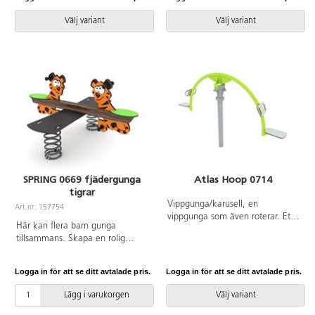
finns att tillgå på begäran.
Leverantörens artikelnummer
Inkluderar markförankring K1.
WD1425 Inkluderar
Välj variant
Välj variant
markförankring K1.
SPRING 0669 fjädergunga
Atlas Hoop 0714
tigrar
Vippgunga/karusell, en
Art.nr: 157754
vippgunga som även roterar. Ett
Här kan flera barn gunga
utmärkt verktyg för att träna upp
tillsammans. Skapa en rolig
koordination. Se produktblad för
utomhusmiljö på förskolan eller
materialspecifikation. Vid
skolan med fantasifulla och
installation ska alltid den
Logga in för att se ditt avtalade pris.
Logga in för att se ditt avtalade pris.
färgstarka element som passar
medföljande manualen
barn i alla åldrar. Konstruktion av
användas. Den senaste versionen
Lägg i varukorgen
Välj variant
galvaniserat och pulverlackerat
finns att tillgå på begäran.
stål och paneler av HDPE.