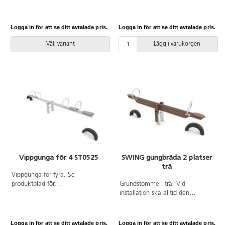
handtag i rostfritt stål,
färgglada plastpluggar. Handtag
gummidämpare.
och fotstöd i galvaniserat stål. Vid
installation ska alltid den
Logga in för att se ditt avtalade pris.
Logga in för att se ditt avtalade pris.
medföljande manualen
användas. Den senaste versionen
Välj variant
Lägg i varukorgen
finns att tillgå på begäran.
Leverantörens artikelnummer
Spring 0610 Inkluderar
markförankring K17.
Vippgunga för 4 ST0525
SWING gungbräda 2 platser
trä
Vippgunga för fyra. Se
produktblad för
Grundstomme i trä. Vid
materialspecifikation och övrig
installation ska alltid den
info. Vid installation ska alltid
medföljande manualen
den medföljande manualen
användas. Den senaste versionen
användas. Den senaste versionen
finns att tillgå på begäran.
Logga in för att se ditt avtalade pris.
Logga in för att se ditt avtalade pris.