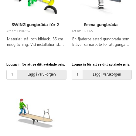
SWING gungbräda för 2
Emma gungbräda
Art.nr: 119079-75
Art.nr: 165065
Material: stål och bildäck. 55 cm
En fjäderbelastad gungbräda som
nedgrävning. Vid installation ska
kräver samarbete för att gunga
alltid den medföljande manualen
upp och ner tillsammans. Den
användas. Den senaste versionen
tåliga konstruktionen av stål och
finns att tillgå på begäran.
HDPE gör den slitstark och
Logga in för att se ditt avtalade pris.
Logga in för att se ditt avtalade pris.
Leverantörens artikelnummer
underhållsfri och perfekt för
SWING ST0522
lekplatser med mycket aktivitet.
Lägg i varukorgen
Lägg i varukorgen
Gungbrädan främjar balans,
samspel och rörelseglädje, och
blir snabbt en favorit på
lekplatsen.