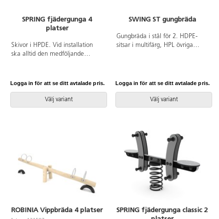
SPRING fjädergunga 4
SWING ST gungbräda
platser
Gungbräda i stål för 2. HDPE-
Skivor i HPDE. Vid installation
sitsar i multifärg, HPL övriga
ska alltid den medföljande
färger. Vid installation ska alltid
manualen användas. Den
den medföljande manualen
senaste versionen finns att tillgå
användas. Den senaste versionen
på begäran. Leverantörens
finns att tillgå på begäran.
Logga in för att se ditt avtalade pris.
Logga in för att se ditt avtalade pris.
artikelnummer Spring 0670
Leverantörens artikelnummer
Inkluderar markförankring K17.
ST0500 Inkluderar
Välj variant
Välj variant
markförankring K1.
ROBINIA Vippbräda 4 platser
SPRING fjädergunga classic 2
platser