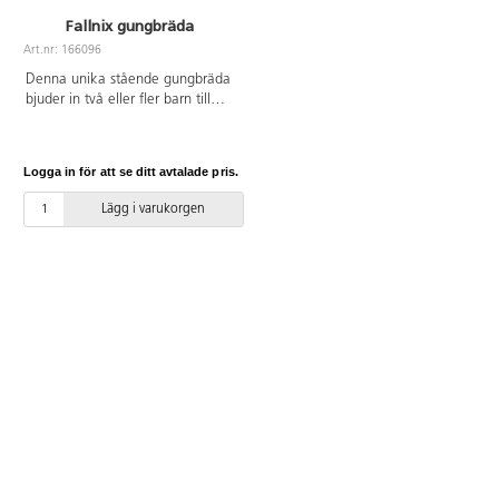
Fallnix gungbräda
Art.nr: 166096
Denna unika stående gungbräda
bjuder in två eller fler barn till
rolig och aktiv gunglek i
utemiljön. Den generösa ytan gör
det möjligt för barn att både stå
Logga in för att se ditt avtalade pris.
och sitta i mitten, vilket skapar
variation och spänning i leken.
Lägg i varukorgen
Vippgungan främjar samarbete
och viktiga sociala färdigheter
som kommunikation och
turtagning. Samtidigt tränas
balans och koordination, vilket
stärker barnens motoriska
utveckling på ett lekfullt sätt. Av
rostfritt stål med platta av
obehandlad lärk.