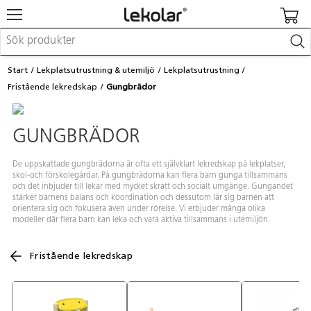
Möbler & inredning
Start
Lekplatsutrustning & utemiljö
Lekplatsutrustning
Lekplatsutrustning & utemiljö
Fristående lekredskap
Gungbrädor
Skapa
Leka
Lära
GUNGBRÄDOR
Barnvagnar & småbarnsartiklar
Skolförbrukning & kontorsmaterial
De uppskattade gungbrädorna är ofta ett självklart lekredskap på lekplatser,
skol-och förskolegårdar. På gungbrädorna kan flera barn gunga tillsammans
och det inbjuder till lekar med mycket skratt och socialt umgänge. Gungandet
Logga in / Registrera dig
stärker barnens balans och koordination och dessutom lär sig barnen att
orientera sig och fokusera även under rörelse. Vi erbjuder många olika
modeller där flera barn kan leka och vara aktiva tillsammans i utemiljön.
Hitta din säljare
Kontakta Lekolar
Fristående lekredskap