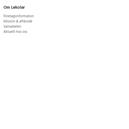
Om Lekolar
Företagsinformation
Mission & affärsidé
Samarbeten
Aktuellt hos oss
GDPR
Cookie Policy
Whistleblowing
Lediga jobb
Bruttoprislista lära, skapa, leka 2026-5
Bruttoprislista möbler 2026-3
Bruttoprislista lekplatsutrustning och utemiljö 2026-3
Kontakt
Öppettider kundtjänst: mån-tors 8-17, fre 8-16
Kundtjänst: 0479-19900
kundtjanst@lekolar.se
Besöksadress: Hallarydsvägen 8, 283 36 Osby
Postadress: Box 170, S-283 23 Osby
Växel: 0479-19800
Avtalskund?