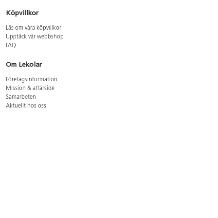
Köpvillkor
Läs om våra köpvillkor
Upptäck vår webbshop
FAQ
Om Lekolar
Företagsinformation
Mission & affärsidé
Samarbeten
Aktuellt hos oss
GDPR
Cookie Policy
Whistleblowing
Lediga jobb
Bruttoprislista lära, skapa, leka 2026-5
Bruttoprislista möbler 2026-3
Bruttoprislista lekplatsutrustning och utemiljö 2026-3
Kontakt
Öppettider kundtjänst: mån-tors 8-17, fre 8-16
Kundtjänst: 0479-19900