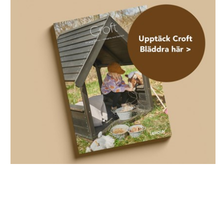
öppna vilket ger pedagogerna en
bra överblick, men även en
möjlighet till avskärmning för
barnen. Av massiv furu. Mått:
128x145x171 cm. Levereras
omonterat. Lösning för nedgrävd
markförankring eller ytmontering
väljs under tillval.