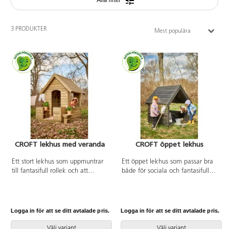
Alla filter
3 PRODUKTER
Mest populära
CROFT lekhus med veranda
CROFT öppet lekhus
Ett stort lekhus som uppmuntrar
Ett öppet lekhus som passar bra
till fantasifull rollek och att
både för sociala och fantasifulla
imitera vardagslivet i hemmet.
lekar, eller som en plats att dra
Det lilla fönstret på bakre gaveln
sig undan till om man vill vara för
och det stora på kortsidan gör att
sig själv en liten stund. Den
lekhuset fungerar lika bra som
öppna designen gör även miljön
Logga in för att se ditt avtalade pris.
Logga in för att se ditt avtalade pris.
kiosk eller affär. Ibland blir det
överblickbar för pedagogen och
för mycket intryck i utemiljön och
kan skapa en känsla av trygghet
Välj variant
Välj variant