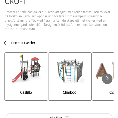
CROFT
Croft är en serie härliga lekhus, redo att fyllas med roliga fantasi- och rollekar
på förskolan. Lekhusen öppnar upp för lekar som exempelvis glasskiosk,
biljettförsäljning, affär. Med flera hus kan du skapa ett litet kvarter med en
mysig innergård i utemiljön. Designen är tidlöst formren med konstruktion i
robust FSC-märkt furu.
Produktserier
Castillo 
Climboo 
Cosy