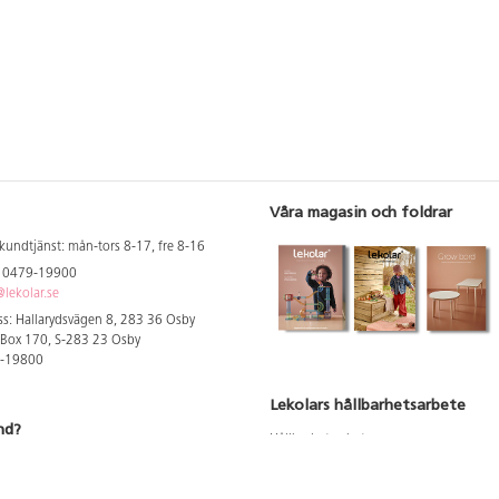
vid behov.
Våra magasin och foldrar
kundtjänst: mån-tors 8-17, fre 8-16
: 0479-19900
lekolar.se
s: Hallarydsvägen 8, 283 36 Osby
 Box 170, S-283 23 Osby
9-19800
Lekolars hållbarhetsarbete
nd?
Hållbarhetsarbete
Hållbarhetsredovisning 2023
 att se dina rabatterade priser
Produktsäkerhet & kvalitet