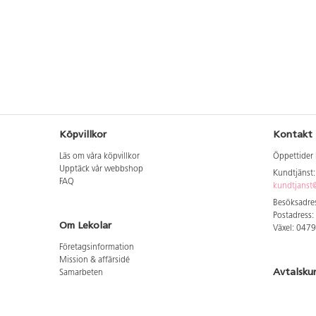
vattenbaserad träolja vid behov.
Köpvillkor
Kontakt
Läs om våra köpvillkor
Öppettider 
Upptäck vår webbshop
Kundtjänst
FAQ
kundtjanst@
Besöksadres
Postadress:
Om Lekolar
Växel: 047
Företagsinformation
Mission & affärsidé
Avtalsku
Samarbeten
Aktuellt hos oss
Logga in för
GDPR
Cookie Policy