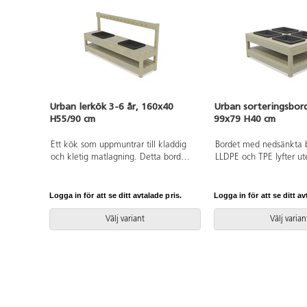
Urban lerkök 3-6 år, 160x40
Urban sorteringsbord
H55/90 cm
99x79 H40 cm
Ett kök som uppmuntrar till kladdig
Bordet med nedsänkta 
och kletig matlagning. Detta bord
LLDPE och TPE lyfter ut
med nedsänkta backar av LLDPE och
det enkelt att bygga o
TPE är också perfekt som
jord, sand och vatten. 
planteringsbänk, arbetsbord,
samarbete, sortering, f
Logga in för att se ditt avtalade pris.
Logga in för att se ditt av
labbstation, snickarbänk med mera.
Finns i två höjder. Lösni
Finns i två höjder. Lösning för
markförankring ingår. D
Välj variant
Välj varian
markförankring ingår. Den oljade
varianten behåller träets
varianten behåller träets naturliga,
obehandlade karaktär. V
obehandlade karaktär. Variationer i
färg och nyans är natur
färg och nyans är naturliga och
påverkas av träets ålder
påverkas av träets ålder och struktur.
För den oljade variante
För den oljade varianten
rekommenderar vi beh
rekommenderar vi behandling med
vattenbaserad träolja v