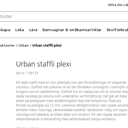
Hitta din sä
Skapa
Leka
Lära
Barnvagnar & småbarnsartiklar
Skolförbru
uktserier
Urban
Urban staffli plexi
Urban staffli plexi
Art.nr: 139123
Ett rejält staffli med en stor arbetsyta som ger förutsättningar till skapande
utomhus. Staffliet kan placeras så att det förstärker rumslighet i utemiljön 
fungera som en avskärmning. Staffliet har en stadig bas och är utrustat me
rejäla handtag på sidorna som underlättar vid förflyttning. Det går att måla
direkt på plexiglaset med avtvättningsbar färg eller kritpennor. Robusta
fönster av plexiglas på 12 mm. Levereras färdigmonterat. Den oljade varian
behåller träets naturliga, obehandlade karaktär. Variationer i färg och nyans
naturliga och påverkas av träets ålder och struktur. För den oljade varianten
rekommenderar vi behandling med vattenbaserad träolja vid behov.