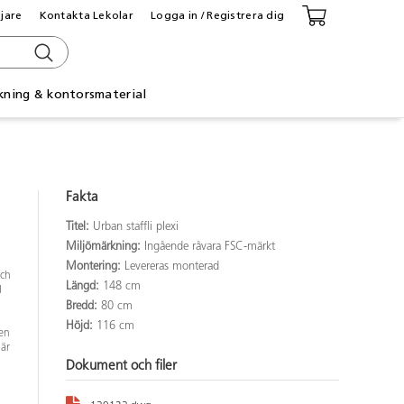
ljare
Kontakta Lekolar
Logga in / Registrera dig
kning & kontorsmaterial
Fakta
Titel:
Urban staffli plexi
Miljömärkning:
Ingående råvara FSC-märkt
Montering:
Levereras monterad
och
Längd:
148 cm
d
Bredd:
80 cm
Höjd:
116 cm
ten
 är
Dokument och filer