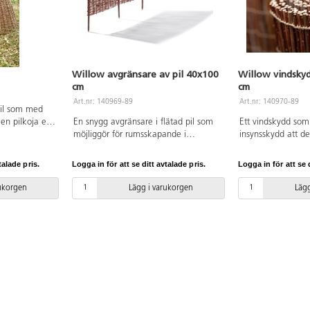
Willow avgränsare av pil 40x100
Willow vindskyd
cm
cm
Art.nr: 140969-89
Art.nr: 140970-89
pil som med
r en pilkoja ett
En snygg avgränsare i flätad pil som
Ett vindskydd som 
n. Kojan är
möjliggör för rumsskapande i
insynsskydd att de
v lek och kan
utemiljön. Att skapa olika zoner kan
med, eller dölja 
full rollek,
ha en positiv inverkan på barnen, då
områden i utemilj
talade pris.
Logga in för att se ditt avtalade pris.
Logga in för att se d
ttplats om
det blir tydligt vad som förväntas av
monteras enkelt me
n stund. Pilen
dem och vilka aktiviteter som erbjuds.
vanliga buntband/s
rukorgen
Lägg i varukorgen
Lägg
över och klipp
Avdelarna sticks ner i marken och är
räcken, nät eller 
nde kvistar
flexibla och lätta att flytta på för att
helt obehandlad, 
med 1,5 m
enkelt kunna skapa variation i sin
bort eventuella ut
kt på
utemiljö. Pilen ger ett naturligt uttryck
regelbundet.
nat anges.
och smälter in fint i utemiljön. Pilen är
helt obehandlad, se över och klipp
bort eventuella utstickande kvistar
regelbundet. 3st/fp