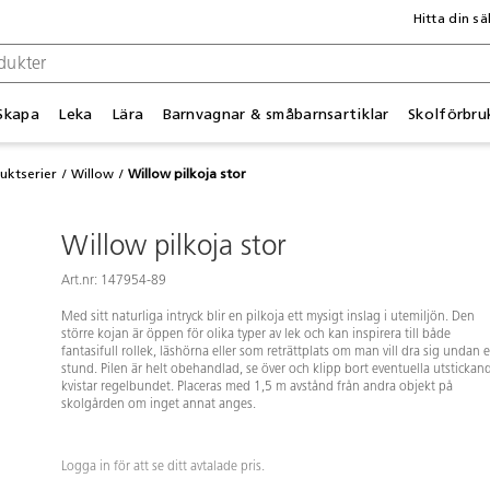
Hitta din sä
Skapa
Leka
Lära
Barnvagnar & småbarnsartiklar
Skolförbru
uktserier
Willow
Willow pilkoja stor
Willow pilkoja stor
Art.nr: 147954-89
Med sitt naturliga intryck blir en pilkoja ett mysigt inslag i utemiljön. Den
större kojan är öppen för olika typer av lek och kan inspirera till både
fantasifull rollek, läshörna eller som reträttplats om man vill dra sig undan 
stund. Pilen är helt obehandlad, se över och klipp bort eventuella utstickan
kvistar regelbundet. Placeras med 1,5 m avstånd från andra objekt på
skolgården om inget annat anges.
Logga in för att se ditt avtalade pris.