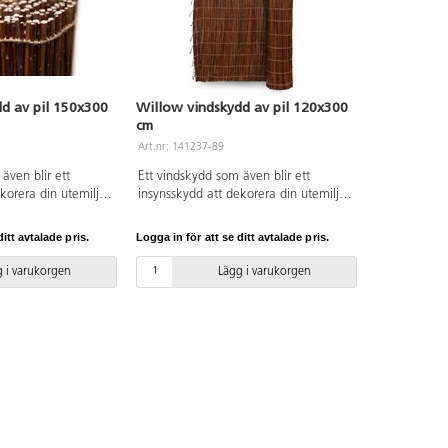
d av pil 150x300
Willow vindskydd av pil 120x300
cm
Art.nr: 141237-89
även blir ett
Ett vindskydd som även blir ett
korera din utemiljö
insynsskydd att dekorera din utemiljö
mindre smickrande
med, eller dölja mindre smickrande
ön. Vindskyddet
områden i utemiljön. Vindskyddet
itt avtalade pris.
Logga in för att se ditt avtalade pris.
d ståltråd, eller
monteras enkelt med ståltråd, eller
tripes mot staket,
vanliga buntband/stripes mot staket,
 i varukorgen
Lägg i varukorgen
liknande. Pilen är
räcken, nät eller liknande. Pilen är
se över och klipp
helt obehandlad, se över och klipp
stickande kvistar
bort eventuella utstickande kvistar
regelbundet.