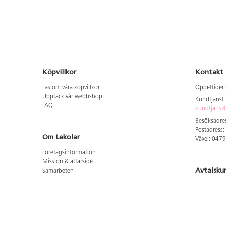
Köpvillkor
Kontakt
Läs om våra köpvillkor
Öppettider 
Upptäck vår webbshop
Kundtjänst
FAQ
kundtjanst@
Besöksadres
Postadress:
Om Lekolar
Växel: 047
Företagsinformation
Mission & affärsidé
Avtalsku
Samarbeten
Aktuellt hos oss
Logga in för
GDPR
Cookie Policy
Whistleblowing
Hitta vår
Lediga jobb
Bruttoprislista lära, skapa, leka 2026-5