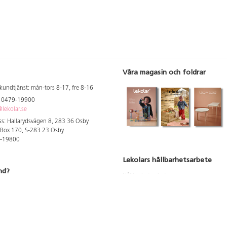
Våra magasin och foldrar
kundtjänst: mån-tors 8-17, fre 8-16
: 0479-19900
lekolar.se
s: Hallarydsvägen 8, 283 36 Osby
 Box 170, S-283 23 Osby
9-19800
Lekolars hållbarhetsarbete
nd?
Hållbarhetsarbete
Hållbarhetsredovisning 2023
 att se dina rabatterade priser
Produktsäkerhet & kvalitet
Giftfri Förskola
a säljare och utbildare