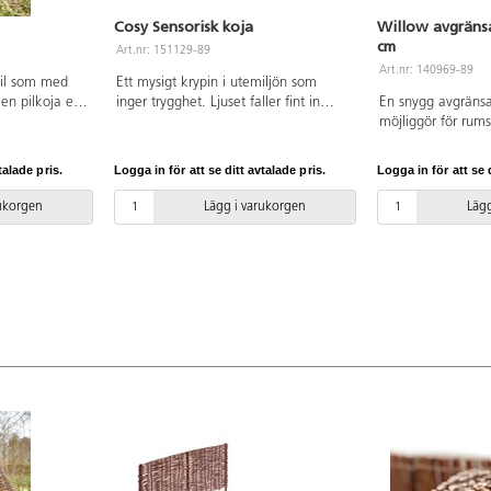
Cosy Sensorisk koja
Willow avgränsa
cm
Art.nr: 151129-89
Art.nr: 140969-89
pil som med
Ett mysigt krypin i utemiljön som
r en pilkoja ett
inger trygghet. Ljuset faller fint in
En snygg avgränsar
n. Kojan är
mellan de transparent färgade
möjliggör för rum
v lek och kan
fönsterna och skapar sensoriska
utemiljön. Att sk
full rollek,
upplevelser som stimulerar det
ha en positiv inv
talade pris.
Logga in för att se ditt avtalade pris.
Logga in för att se d
ttplats om
visuella sinnet. Kojan är öppen för
det blir tydligt v
n stund. Pilen
olika typer av lek och passar även
dem och vilka akti
rukorgen
Lägg i varukorgen
Lägg
över och klipp
utmärkt som reträttplats om barnen
Avdelarna sticks 
nde kvistar
vill dra sig undan en stund och sitta
flexibla och lätta a
med 1,5 m
och iaktta vad som händer runt
enkelt kunna skapa
kt på
omkring dem. Med en sida som är
utemiljö. Pilen ger
nat anges.
helt öppen kan både barnen och
och smälter in fint
pedagogerna att ha överblick över
helt obehandlad, 
vad som händer på gården. Av FSC-
bort eventuella ut
certifierad furu. Mått: 112x134x156
regelbundet. 3st/f
cm. Kojan skall förankras, 2 set av
artnr 151134 krävs, säljs separat.