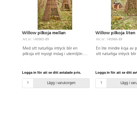
Willow pilkoja mellan
Willow pilkoja liten
Art.nr: 140965-89
Art.nr: 140966-89
Med sitt naturliga intryck blir en
En lite mindre koja av 
pilkoja ett mysigt inslag i utemiljön.
sitt naturliga intryck bli
Kojan är öppen för olika typer av lek
mysigt inslag i utemiljö
och kan inspirera till både fantasifull
öppen för olika typer a
rollek, läshörna eller som reträttplats
inspirera till både fantasi
Logga in för att se ditt avtalade pris.
Logga in för att se ditt av
om man vill dra sig undan en stund.
läshörna eller som reträ
Pilen är helt obehandlad, se över och
man vill dra sig undan e
Lägg i varukorgen
Lägg i va
klipp bort eventuella utstickande
är helt obehandlad, se 
kvistar regelbundet. Placeras med 1,5
bort eventuella utsticka
m avstånd från andra objekt på
regelbundet. Placeras 
skolgården om inget annat anges.
avstånd från andra obje
skolgården om inget an