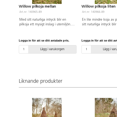
Willow pilkoja mellan
Willow pilkoja liten
Art.nr: 140965-89
Art.nr: 140966-89
Med sitt naturliga intryck blir en
En lite mindre koja av 
pilkoja ett mysigt inslag i utemiljön.
sitt naturliga intryck bli
Kojan är öppen för olika typer av lek
mysigt inslag i utemiljö
och kan inspirera till både fantasifull
öppen för olika typer a
rollek, läshörna eller som reträttplats
inspirera till både fantasi
Logga in för att se ditt avtalade pris.
Logga in för att se ditt av
om man vill dra sig undan en stund.
läshörna eller som reträ
Pilen är helt obehandlad, se över och
man vill dra sig undan e
Lägg i varukorgen
Lägg i va
klipp bort eventuella utstickande
är helt obehandlad, se 
kvistar regelbundet. Placeras med 1,5
bort eventuella utsticka
m avstånd från andra objekt på
regelbundet. Placeras 
skolgården om inget annat anges.
avstånd från andra obje
skolgården om inget an
Liknande produkter