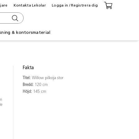
ljare
Kontakta Lekolar
Logga in / Registrera dig
kning & kontorsmaterial
Fakta
Titel:
Willow pilkoja stor
Bredd:
120 cm
Höjd:
145 cm
en
de