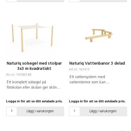
förlänga vistelsen utomhus.
Lättare regn och vind släpps
igenom duken. Duken är inte
snötålig och för att förlänga
livslängden rekommenderar vi att
det tas ner på vintern. Duken är
tillverkad av kraftig HDPE-väv
som blockerar 90 % av skadliga
UV-strålar. Komplettera med
stolpar, se artnr 147091 &
147092 och beslag artnr 147101.
Naturiq solsegel med stolpar
Naturiq Vattenbanor 3 delad
3x3 m kvadratiskt
Art.nr: 161413
Art.nr: 147083-89
Ett vattensystem med
Ett komplett solsegel på
vattenrännor som kan
förskolan eller skolan ger skön
kombineras på olika sätt i
och svalkande skugga under
utemiljön. Tillsammans kan de
varma dagar och skyddar mot
bidra till rolig vattenlek som
Logga in för att se ditt avtalade pris.
Logga in för att se ditt avtalade pris.
starka UV-strålar. Ett solsegel
uppskattas, roar och stimulerar
skapar möjligheter för
de flesta barn i all oändlighet.
Lägg i varukorgen
Lägg i varukorgen
rumsskapade i utemiljön och
Denna kombination består av 2
förutsättningar för att kunna
öppna rännor som är 2m långa
förlänga vistelsen utomhus.
och 1 ränna som är 1m lång och
Lättare regn och vind släpps
har en stängd sida. Tillverkad av