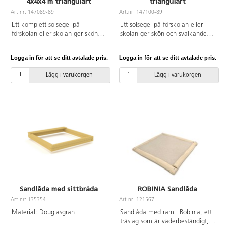
4x4x4 m triangulärt
triangulärt
Art.nr: 147089-89
Art.nr: 147100-89
Ett komplett solsegel på
Ett solsegel på förskolan eller
förskolan eller skolan ger skön
skolan ger skön och svalkande
och svalkande skugga under
skugga under varma dagar och
varma dagar och skyddar mot
skyddar mot starka UV-strålar. Ett
Logga in för att se ditt avtalade pris.
Logga in för att se ditt avtalade pris.
starka UV-strålar. Ett solsegel
solsegel skapar möjligheter för
skapar möjligheter för
rumsskapade i utemiljön och
Lägg i varukorgen
Lägg i varukorgen
rumsskapade i utemiljön och
förutsättningar för att kunna
förutsättningar för att kunna
förlänga vistelsen utomhus.
förlänga vistelsen utomhus.
Lättare regn och vind släpps
Lättare regn och vind släpps
igenom duken. Duken är inte
igenom duken. Duken är inte
snötålig och för att förlänga
snötålig och för att förlänga
livslängden rekommenderar vi att
livslängden rekommenderar vi att
det tas ner på vintern. Duken är
det tas ner på vintern. Duken är
tillverkad av kraftig HDPE-väv
tillverkad av kraftig HDPE-väv
som blockerar 90 % av skadliga
som blockerar 90 % av skadliga
UV-strålar. Komplettera med
UV-strålar. Innehåller 3 stolpar av
stolpar, se artnr 147091 &
FSC-certifierad robinia, beslag
147092 och beslag artnr 147101.
Sandlåda med sittbräda
ROBINIA Sandlåda
och solsegel.
Art.nr: 135354
Art.nr: 121567
Material: Douglasgran
Sandlåda med ram i Robinia, ett
träslag som är väderbeständigt,