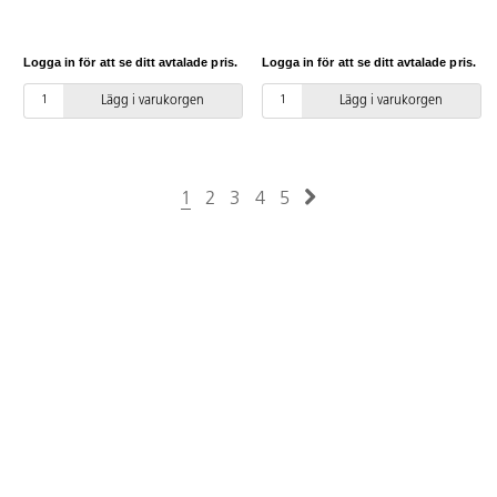
tar upp lite vatten och är extremt
hållbart. Vid installation ska alltid
den medföljande manualen
Logga in för att se ditt avtalade pris.
Logga in för att se ditt avtalade pris.
användas. Den senaste versionen
finns att tillgå på begäran.
Lägg i varukorgen
Lägg i varukorgen
Leverantörens artikelnummer
Robinia RB1331
1
2
3
4
5