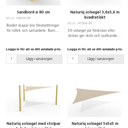
stolpar, se artnr 147091 &
plast 4 markuttag 4 grepp för
147092 och beslag artnr 147101.
justering i stålpulver
Sandbord ø 80 cm
Naturiq solsegel 3,6x3,6 m
kvadratiskt
Art.nr: 148430-89
Art.nr: 147094-89
Bordet skapar bra förutsättningar
för rollek och samarbete. Barnen
Ett solsegel på förskolan eller
kan tillsammans baka sandkakor,
skolan ger skön och svalkande
leka affär eller köra med olika
skugga under varma dagar och
fordon. Ett rejält bord som är
skyddar mot starka UV-strålar. Ett
Logga in för att se ditt avtalade pris.
Logga in för att se ditt avtalade pris.
tillverkat av FSC-certifierad
solsegel skapar möjligheter för
Robinia.
rumsskapade i utemiljön och
Lägg i varukorgen
Lägg i varukorgen
förutsättningar för att kunna
förlänga vistelsen utomhus.
Lättare regn och vind släpps
igenom duken. Duken är inte
snötålig och för att förlänga
livslängden rekommenderar vi att
det tas ner på vintern. Duken är
tillverkad av kraftig HDPE-väv
som blockerar 90 % av skadliga
UV-strålar. Komplettera med
stolpar, se artnr 147091 &
147092 och beslag artnr 147101.
Naturiq solsegel med stolpar
Naturiq solsegel 5x5x5 m