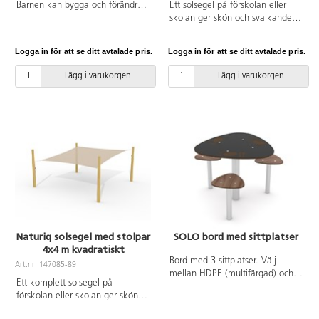
Barnen kan bygga och förändra
Ett solsegel på förskolan eller
på många olika sätt. 30 st
skolan ger skön och svalkande
träklossar, 6 st rännor 92 cm och
skugga under varma dagar och
2 st fördelningsrännor 50 cm.
skyddar mot starka UV-strålar. Ett
Logga in för att se ditt avtalade pris.
Logga in för att se ditt avtalade pris.
Levereras av Eibe
solsegel skapar möjligheter för
rumsskapade i utemiljön och
Lägg i varukorgen
Lägg i varukorgen
förutsättningar för att kunna
förlänga vistelsen utomhus.
Lättare regn och vind släpps
igenom duken. Duken är inte
snötålig och för att förlänga
livslängden rekommenderar vi att
det tas ner på vintern. Duken är
tillverkad av kraftig HDPE-väv
som blockerar 90 % av skadliga
UV-strålar. Komplettera med
stolpar, se artnr 147091 &
147092 och beslag artnr 147101.
Naturiq solsegel med stolpar
SOLO bord med sittplatser
4x4 m kvadratiskt
Bord med 3 sittplatser. Välj
Art.nr: 147085-89
mellan HDPE (multifärgad) och
Ett komplett solsegel på
HPL i övriga färger. Vid
förskolan eller skolan ger skön
installation ska alltid den
och svalkande skugga under
medföljande manualen