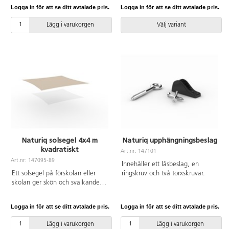
varma dagar och skyddar mot
användas. Den senaste versionen
Logga in för att se ditt avtalade pris.
Logga in för att se ditt avtalade pris.
starka UV-strålar. Ett solsegel
finns att tillgå på begäran.
skapar möjligheter för
Leverantörens artikelnummer
Lägg i varukorgen
Välj variant
rumsskapade i utemiljön och
SOLO 0816 Inkluderar
förutsättningar för att kunna
markförankring K1.
förlänga vistelsen utomhus.
Lättare regn och vind släpps
igenom duken. Duken är inte
snötålig och för att förlänga
livslängden rekommenderar vi att
det tas ner på vintern. Duken är
tillverkad av kraftig HDPE-väv
som blockerar 90 % av skadliga
UV-strålar. Innehåller 4 stolpar av
FSC-certifierad robinia, beslag
Naturiq solsegel 4x4 m
Naturiq upphängningsbeslag
och solsegel.
kvadratiskt
Art.nr: 147101
Art.nr: 147095-89
Innehåller ett låsbeslag, en
Ett solsegel på förskolan eller
ringskruv och två torxskruvar.
skolan ger skön och svalkande
skugga under varma dagar och
skyddar mot starka UV-strålar. Ett
Logga in för att se ditt avtalade pris.
Logga in för att se ditt avtalade pris.
solsegel skapar möjligheter för
rumsskapade i utemiljön och
Lägg i varukorgen
Lägg i varukorgen
förutsättningar för att kunna