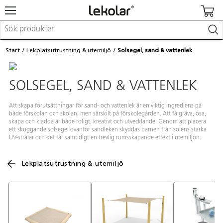
Möbler & inredning
Start
Lekplatsutrustning & utemiljö
Solsegel, sand & vattenlek
Lekplatsutrustning & utemiljö
Skapa
Leka
SOLSEGEL, SAND & VATTENLEK
Lära
Barnvagnar & småbarnsartiklar
Skolförbrukning & kontorsmaterial
Att skapa förutsättningar för sand- och vattenlek är en viktig ingrediens på
både förskolan och skolan, men särskilt på förskolegården. Att få gräva, ösa,
skapa och kladda är både roligt, kreativt och utvecklande. Genom att placera
ett skuggande solsegel ovanför sandleken skyddas barnen från solens starka
Logga in / Registrera dig
UV-strålar och det får samtidigt en trevlig rumsskapande effekt i utemiljön.
Hitta din säljare
Lekplatsutrustning & utemiljö
Kontakta Lekolar