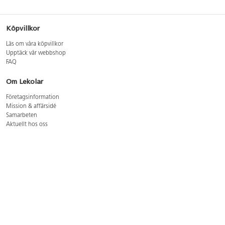
Köpvillkor
Läs om våra köpvillkor
Upptäck vår webbshop
FAQ
Om Lekolar
Företagsinformation
Mission & affärsidé
Samarbeten
Aktuellt hos oss
GDPR
Cookie Policy
Whistleblowing
Lediga jobb
Bruttoprislista lära, skapa, leka 2026-5
Bruttoprislista möbler 2026-3
Bruttoprislista lekplatsutrustning och utemiljö 2026-3
Kontakt
Öppettider kundtjänst: mån-tors 8-17, fre 8-16