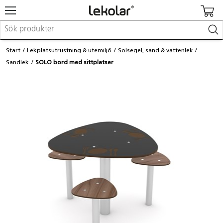
Möbler & inredning
Start
Lekplatsutrustning & utemiljö
Solsegel, sand & vattenlek
Lekplatsutrustning & utemiljö
Sandlek
SOLO bord med sittplatser
Skapa
Leka
Lära
Barnvagnar & småbarnsartiklar
Skolförbrukning & kontorsmaterial
Logga in / Registrera dig
Hitta din säljare
Kontakta Lekolar