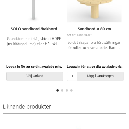
SOLO sandbord /bakbord
Sandbord ø 80 cm
Art.nr: 148430-89
Grundstomme i stål, skiva i HDPE
Bordet skapar bra förutsättningar
(multifärgad-lime) eller HPL skiva
för rollek och samarbete. Barnen
i övriga färger. Vid installation
kan tillsammans baka sandkakor,
ska alltid den medföljande
leka affär eller köra med olika
manualen användas. Den
fordon. Ett rejält bord som är
senaste versionen finns att tillgå
Logga in för att se ditt avtalade pris.
Logga in för att se ditt avtalade pris.
L
tillverkat av FSC-certifierad
på begäran. Leverantörens
Robinia.
artikelnummer SOLO 0800
Välj variant
Lägg i varukorgen
Inkluderar markförankring K1.
Liknande produkter