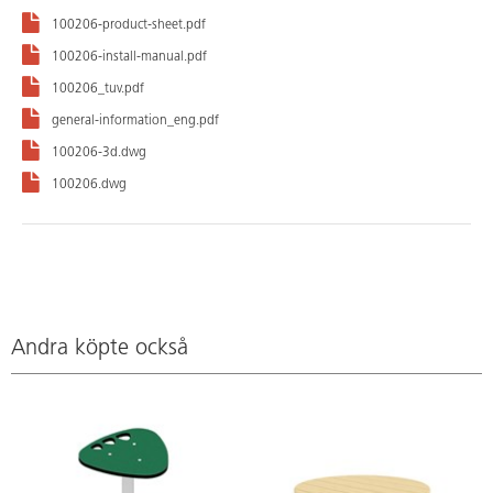
100206-product-sheet.pdf
100206-install-manual.pdf
100206_tuv.pdf
general-information_eng.pdf
100206-3d.dwg
100206.dwg
Andra köpte också