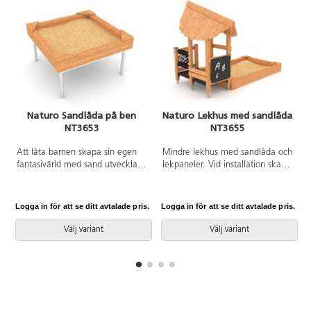
Naturo Sandlåda på ben
Naturo Lekhus med sandlåda
NT3653
NT3655
A
Att låta barnen skapa sin egen
Mindre lekhus med sandlåda och
fantasivärld med sand utvecklar
lekpaneler. Vid installation ska
både deras kreativitet,
alltid den medföljande manualen
kommunikation, koordination
användas. Den senaste versionen
och utveckling. Här kan den
finns att tillgå på begäran.
Logga in för att se ditt avtalade pris.
Logga in för att se ditt avtalade pris.
L
sociala rolleken enkelt bli en del
Inkluderar markförankring K1.
av leken. Konstruktionen är
Välj variant
Välj variant
tillgänglighetsanpassad. Vid
installation ska alltid den
medföljande manualen
användas. Den senaste versionen
finns att tillgå på begäran.
Inkluderar markförankring K1.