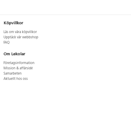
Köpvillkor
Läs om våra köpvillkor
Upptäck vår webbshop
FAQ
Om Lekolar
Företagsinformation
Mission & affärsidé
Samarbeten
Aktuellt hos oss
GDPR
Cookie Policy
Whistleblowing
Lediga jobb
Bruttoprislista lära, skapa, leka 2026-5
Bruttoprislista möbler 2026-3
Bruttoprislista lekplatsutrustning och utemiljö 2026-3
Kontakt