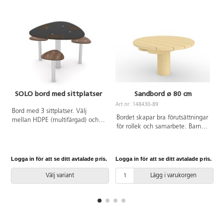
SOLO bord med sittplatser
Sandbord ø 80 cm
Art.nr: 148430-89
A
Bord med 3 sittplatser. Välj
Bordet skapar bra förutsättningar
mellan HDPE (multifärgad) och
för rollek och samarbete. Barnen
HPL i övriga färger. Vid
kan tillsammans baka sandkakor,
installation ska alltid den
leka affär eller köra med olika
medföljande manualen
fordon. Ett rejält bord som är
användas. Den senaste versionen
Logga in för att se ditt avtalade pris.
Logga in för att se ditt avtalade pris.
L
tillverkat av FSC-certifierad
finns att tillgå på begäran.
Robinia.
Leverantörens artikelnummer
Välj variant
Lägg i varukorgen
SOLO 0816 Inkluderar
markförankring K1.