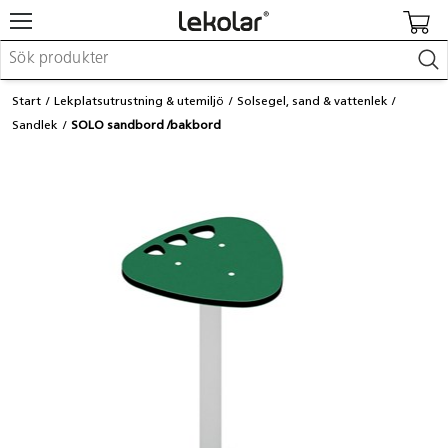
Möbler & inredning
Start
Lekplatsutrustning & utemiljö
Solsegel, sand & vattenlek
Lekplatsutrustning & utemiljö
Sandlek
SOLO sandbord /bakbord
Skapa
Leka
Lära
Barnvagnar & småbarnsartiklar
Skolförbrukning & kontorsmaterial
Logga in / Registrera dig
Hitta din säljare
Kontakta Lekolar