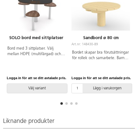
SOLO bord med sittplatser
Sandbord ø 80 cm
Art.nr: 148430-89
A
Bord med 3 sittplatser. Välj
Bordet skapar bra förutsättningar
mellan HDPE (multifärgad) och
för rollek och samarbete. Barnen
HPL i övriga färger. Vid
kan tillsammans baka sandkakor,
installation ska alltid den
leka affär eller köra med olika
medföljande manualen
fordon. Ett rejält bord som är
användas. Den senaste versionen
Logga in för att se ditt avtalade pris.
Logga in för att se ditt avtalade pris.
L
tillverkat av FSC-certifierad
finns att tillgå på begäran.
Robinia.
Leverantörens artikelnummer
Välj variant
Lägg i varukorgen
SOLO 0816 Inkluderar
markförankring K1.
Liknande produkter