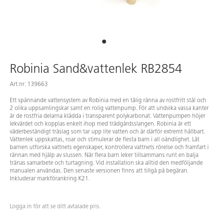
Robinia Sand&vattenlek RB2854
Art.nr: 139663
Ett spännande vattensystem av Robinia med en tålig ränna av rostfritt stål och
2 olika uppsamlingskar samt en rolig vattenpump. För att undvika vassa kanter
är de rostfria delarna klädda i transparent polykarbonat. Vattenpumpen höjer
lekvärdet och kopplas enkelt ihop med trädgårdsslangen. Robinia är ett
väderbeständigt träslag som tar upp lite vatten och är därför extremt hållbart.
Vattenlek uppskattas, roar och stimulerar de flesta barn i all oändlighet. Låt
barnen utforska vattnets egenskaper, kontrollera vattnets rörelse och framfart i
rännan med hjälp av slussen. När flera barn leker tillsammans runt en balja
tränas samarbete och turtagning. Vid installation ska alltid den medföljande
manualen användas. Den senaste versionen finns att tillgå på begäran.
Inkluderar markförankring K21.
Logga in för att se ditt avtalade pris.