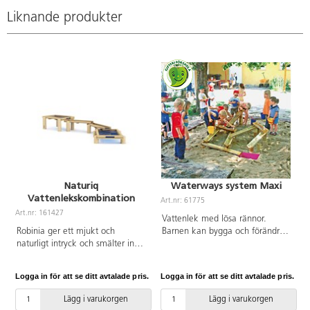
solenergi
fungerar.
Liknande produkter
Fontänen
behöver
direkt solljus,
men fungerar
även om det
är lätta moln
för solen.
Fontänen är
enkel att
använda, välj
ett av de 4
munstyckena
och lägg
Naturiq
Waterways system Maxi
därefter ut
Vattenlekskombination
fontänen i
Art.nr: 61775
vattnet.
Art.nr: 161427
A
Vattenlek med lösa rännor.
Minsta
Robinia ger ett mjukt och
Barnen kan bygga och förändra
vattendjup är
naturligt intryck och smälter in
på många olika sätt. 30 st
2,5 cm.
fint i utemiljön. Denna
träklossar, 6 st rännor 92 cm och
Vattenstrålens
kombination består av 2
2 st fördelningsrännor 50 cm.
maximala
Logga in för att se ditt avtalade pris.
Logga in för att se ditt avtalade pris.
L
vattenbord med 2 vattenrännor.
Levereras av Eibe
höjd är 40
Den transparenta botten
cm. ø 16 cm.
Lägg i varukorgen
Lägg i varukorgen
uppmuntrar till praktiskt