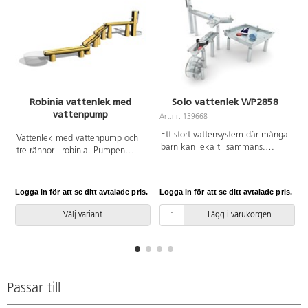
Robinia vattenlek med
Solo vattenlek WP2858
vattenpump
Art.nr: 139668
A
Ett stort vattensystem där många
Vattenlek med vattenpump och
barn kan leka tillsammans.
tre rännor i robinia. Pumpen
Vattensystemet är utrustat med
hämtar vatten från t.ex. en tunna
tåliga vattenrännor av rostfritt
via slang. L369xB97xH70 cm.
stål, ett uppsamlingskar,
Från 1 år. Areal 368x97 cm.
Logga in för att se ditt avtalade pris.
Logga in för att se ditt avtalade pris.
L
vattenhjul samt en rolig
Fallhöjd 70 cm.
vattenpump. För att undvika
Välj variant
Lägg i varukorgen
vassa kanter är de rostfria
delarna klädda i transparent
polykarbonat. Vattenpumpen
höjer lekvärdet och kopplas
enkelt ihop med
trädgårdsslangen. Vattenlek
Passar till
uppskattas, roar och stimulerar