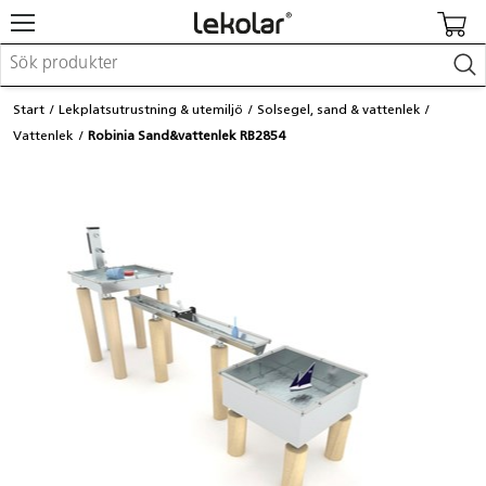
Möbler & inredning
Start
Lekplatsutrustning & utemiljö
Solsegel, sand & vattenlek
Lekplatsutrustning & utemiljö
Vattenlek
Robinia Sand&vattenlek RB2854
Skapa
Leka
Lära
Barnvagnar & småbarnsartiklar
Skolförbrukning & kontorsmaterial
Logga in / Registrera dig
Hitta din säljare
Kontakta Lekolar