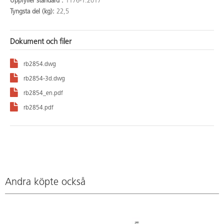
Uppfyller standard :
1176-1:2017
Tyngsta del (kg):
22,5
Dokument och filer
rb2854.dwg
rb2854-3d.dwg
rb2854_en.pdf
rb2854.pdf
Andra köpte också