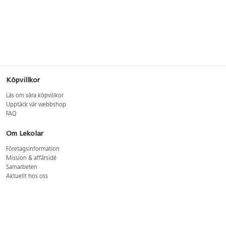
Köpvillkor
Läs om våra köpvillkor
Upptäck vår webbshop
FAQ
Om Lekolar
Företagsinformation
Mission & affärsidé
Samarbeten
Aktuellt hos oss
GDPR
Cookie Policy
Whistleblowing
Lediga jobb
Bruttoprislista lära, skapa, leka 2026-5