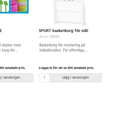
E
SPORT basketkorg för mål
Art.nr: 100453
3 skyltar med
Basketkorg för montering på
1 korg för
fotbollsmålen. För offentliga
 30 blandade
lekplatser. Vid installation ska alltid
Arenan består av tre
den medföljande manualen
ekfulla puttspel som
användas. Den senaste versionen
itt avtalade pris.
Logga in för att se ditt avtalade pris.
re olika skyltarna.
finns att tillgå på begäran.
 placeras i parker,
Leverantörens artikelnummer SPORT
 i varukorgen
Lägg i varukorgen
 i andra offentliga
2036
 den flexibla
anpassas efter
ttningar och snabbt
mfattande
r detta till ett
för att introducera
mmet är begränsat.