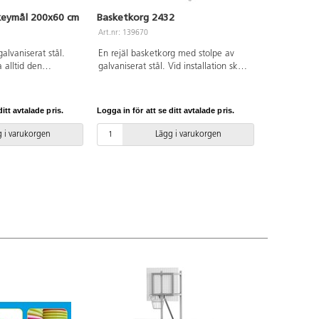
eymål 200x60 cm
Basketkorg 2432
Art.nr: 139670
alvaniserat stål.
En rejäl basketkorg med stolpe av
a alltid den
galvaniserat stål. Vid installation ska
alen användas.
alltid den medföljande manualen
nen finns att tillgå
användas. Den senaste versionen
antörens
finns att tillgå på begäran. Inkluderar
itt avtalade pris.
Logga in för att se ditt avtalade pris.
PORT 2003
markförankring K23.
rankring K4.
 i varukorgen
Lägg i varukorgen