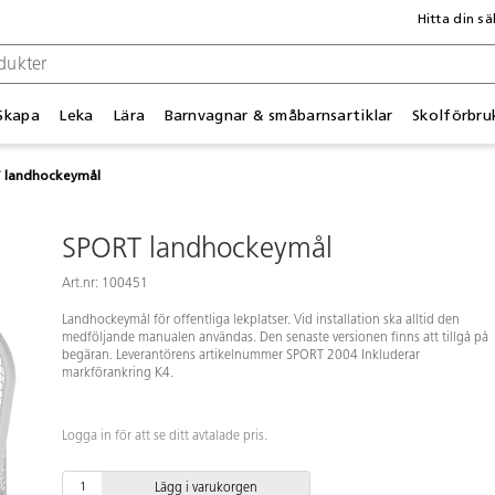
Hitta din sä
Skapa
Leka
Lära
Barnvagnar & småbarnsartiklar
Skolförbru
 landhockeymål
SPORT landhockeymål
Art.nr: 100451
Landhockeymål för offentliga lekplatser. Vid installation ska alltid den
medföljande manualen användas. Den senaste versionen finns att tillgå på
begäran. Leverantörens artikelnummer SPORT 2004 Inkluderar
markförankring K4.
Logga in för att se ditt avtalade pris.
Lägg i varukorgen