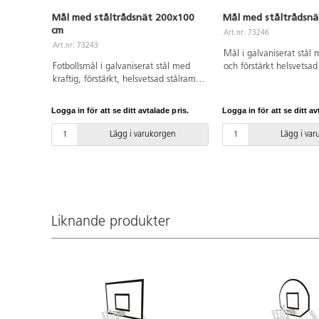
Mål med ståltrådsnät 200x100
Mål med ståltrådsnä
cm
Art.nr: 73246
Art.nr: 73243
Mål i galvaniserat stål 
Fotbollsmål i galvaniserat stål med
och förstärkt helsvetsad
kraftig, förstärkt, helsvetsad stålram.
Mycket tålig konstrukti
En mycket tålig konstruktion. Vikt: 30
120x60 cm. Levereras m
kg. Mått: 200x100x60 cm. Levereras
Logga in för att se ditt avtalade pris.
Logga in för att se ditt av
monterat.
Lägg i varukorgen
Lägg i va
Liknande produkter