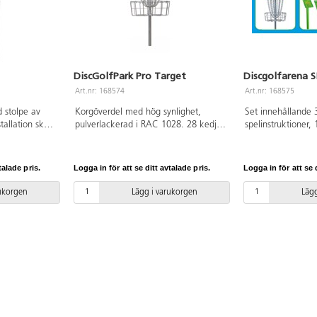
DiscGolfPark Pro Target
Discgolfarena S
Art.nr: 168574
Art.nr: 168575
 stolpe av
Korgöverdel med hög synlighet,
Set innehållande 
stallation ska
pulverlackerad i RAC 1028. 28 kedjor
spelinstruktioner, 
 manualen
i två rader. Korgen är TÜV-certifierat.
nedgjutning samt
versionen
DiscGolfPark-korgen är godkänt av
discgolf-putters. 
an. Inkluderar
PDGA (Professional Disc Golf
olika roliga och l
talade pris.
Logga in för att se ditt avtalade pris.
Logga in för att se d
Association) DiscGolfPark-korgen är
illustreras på de t
den me sålda discgolfkorgen i
Discgolfarenan kan
rukorgen
Lägg i varukorgen
Lägg
Europa.
på skolgårdar eller
miljöer. Tack vare
designen kan den 
befintliga förutsä
installeras utan o
markarbete. Det gö
perfekt alternativ 
discgolf där utry