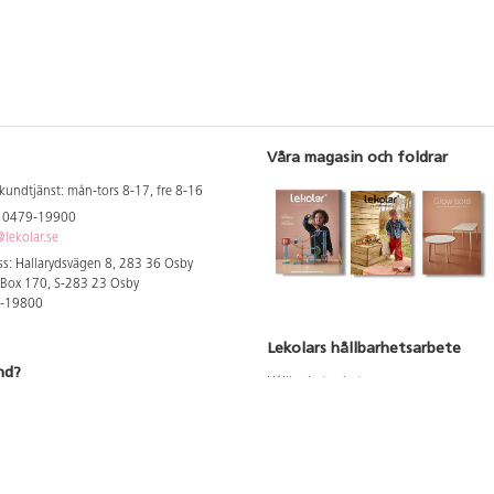
Våra magasin och foldrar
kundtjänst: mån-tors 8-17, fre 8-16
: 0479-19900
lekolar.se
s: Hallarydsvägen 8, 283 36 Osby
 Box 170, S-283 23 Osby
9-19800
Lekolars hållbarhetsarbete
nd?
Hållbarhetsarbete
Hållbarhetsredovisning 2023
 att se dina rabatterade priser
Produktsäkerhet & kvalitet
Giftfri Förskola
a säljare och utbildare