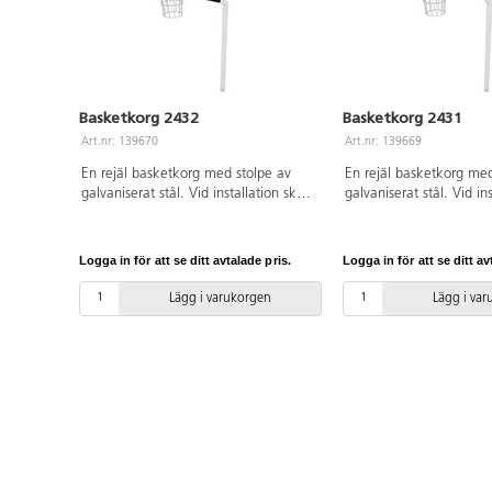
Basketkorg 2432
Basketkorg 2431
Art.nr: 139670
Art.nr: 139669
En rejäl basketkorg med stolpe av
En rejäl basketkorg med
galvaniserat stål. Vid installation ska
galvaniserat stål. Vid in
alltid den medföljande manualen
alltid den medföljande
användas. Den senaste versionen
användas. Den senaste 
finns att tillgå på begäran. Inkluderar
finns att tillgå på begär
Logga in för att se ditt avtalade pris.
Logga in för att se ditt av
markförankring K23.
markförankring K23.
Lägg i varukorgen
Lägg i va