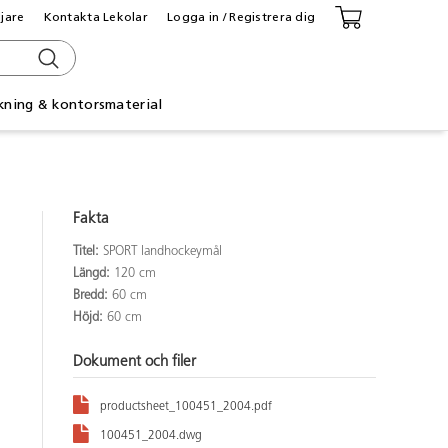
ljare
Kontakta Lekolar
Logga in / Registrera dig
kning & kontorsmaterial
Fakta
Titel:
SPORT landhockeymål
Längd:
120 cm
Bredd:
60 cm
Höjd:
60 cm
Dokument och filer
productsheet_100451_2004.pdf
100451_2004.dwg