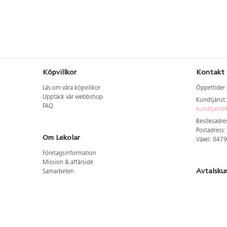
Köpvillkor
Kontakt
Läs om våra köpvillkor
Öppettider 
Upptäck vår webbshop
Kundtjänst
FAQ
kundtjanst@
Besöksadres
Postadress:
Om Lekolar
Växel: 047
Företagsinformation
Mission & affärsidé
Avtalsku
Samarbeten
Aktuellt hos oss
Logga in för
GDPR
Cookie Policy
Whistleblowing
Hitta vår
Lediga jobb
Bruttoprislista lära, skapa, leka 2026-5