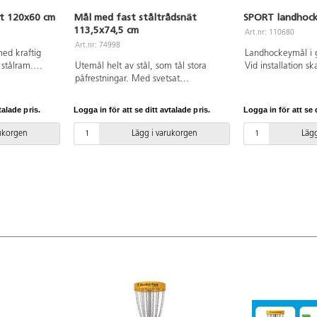
t 120x60 cm
Mål med fast ståltrådsnät
SPORT landhock
113,5x74,5 cm
Art.nr: 110680
Art.nr: 74998
med kraftig
Landhockeymål i g
 stålram.
Utemål helt av stål, som tål stora
Vid installation sk
on. Mått:
påfrestningar. Med svetsat
medföljande manu
onterat.
ståltrådsnät, som håller på
Den senaste versio
skolgården. Nu med förstärkt
på begäran. Lever
talade pris.
Logga in för att se ditt avtalade pris.
Logga in för att se d
baksida. Kraftig konstruktion.
artikelnummer S
Levereras omonterat. Yttermåttet är
Inkluderar markfö
rukorgen
Lägg i varukorgen
Lägg
B: 113,5 x H74,5. Innermåttet är
B107,5 cm och H71 cm. PVC-fri.