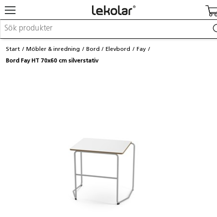
Möbler & inredning
Start
Möbler & inredning
Bord
Elevbord
Fay
Lekplatsutrustning & utemiljö
Bord Fay HT 70x60 cm silverstativ
Skapa
Leka
Lära
Barnvagnar & småbarnsartiklar
Skolförbrukning & kontorsmaterial
Logga in / Registrera dig
Hitta din säljare
Kontakta Lekolar