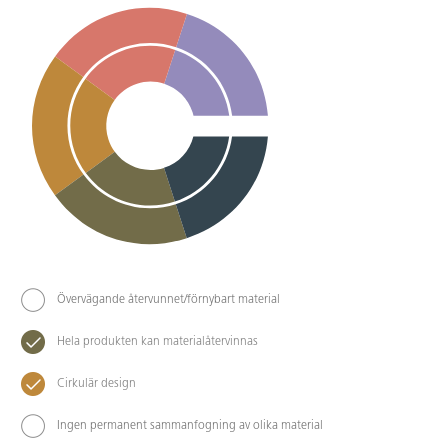
Övervägande återvunnet/förnybart material
Hela produkten kan materialåtervinnas
Cirkulär design
Ingen permanent sammanfogning av olika material