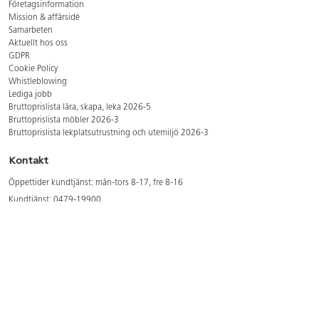
Företagsinformation
Mission & affärsidé
Samarbeten
Aktuellt hos oss
GDPR
Cookie Policy
Whistleblowing
Lediga jobb
Bruttoprislista lära, skapa, leka 2026-5
Bruttoprislista möbler 2026-3
Bruttoprislista lekplatsutrustning och utemiljö 2026-3
Kontakt
Öppettider kundtjänst: mån-tors 8-17, fre 8-16
Kundtjänst: 0479-19900
kundtjanst@lekolar.se
Besöksadress: Hallarydsvägen 8, 283 36 Osby
Postadress: Box 170, S-283 23 Osby
Växel: 0479-19800
Avtalskund?
Logga in för att se dina rabatterade priser