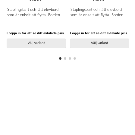
Staplingsbart och lätt elevbord
Staplingsbart och lätt elevbord
som är enkelt att flytta. Borden
som är enkelt att flytta. Borden
kan kopplas ihop med varandra
kan kopplas ihop med varandra
på sidorna. Skiva i
på sidorna. Skiva i
högtryckslaminat. Svart skiva är i
högtryckslaminat. Svart skiva är i
Logga in för att se ditt avtalade pris.
Logga in för att se ditt avtalade pris.
L
Fenixlaminat som är extra tåligt
Fenixlaminat som är extra tåligt
mot repor och fingeravtryck.
mot repor och fingeravtryck.
Välj variant
Välj variant