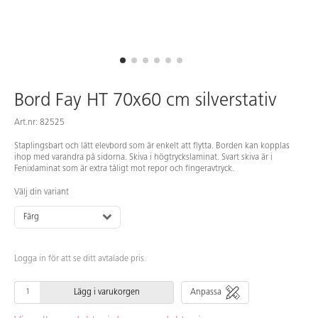
Bord Fay HT 70x60 cm silverstativ
Art.nr: 82525
Staplingsbart och lätt elevbord som är enkelt att flytta. Borden kan kopplas
ihop med varandra på sidorna. Skiva i högtryckslaminat. Svart skiva är i
Fenixlaminat som är extra tåligt mot repor och fingeravtryck.
Välj din variant
Färg
Logga in för att se ditt avtalade pris.
Lägg i varukorgen
Anpassa