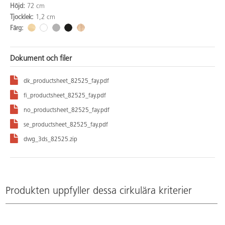
Höjd:
72 cm
Tjocklek:
1,2 cm
Färg:
Dokument och filer
dk_productsheet_82525_fay.pdf
fi_productsheet_82525_fay.pdf
no_productsheet_82525_fay.pdf
se_productsheet_82525_fay.pdf
dwg_3ds_82525.zip
Produkten uppfyller dessa cirkulära kriterier