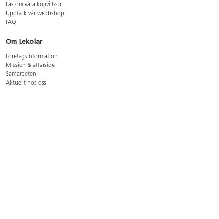
Läs om våra köpvillkor
Upptäck vår webbshop
FAQ
Om Lekolar
Företagsinformation
Mission & affärsidé
Samarbeten
Aktuellt hos oss
GDPR
Cookie Policy
Whistleblowing
Lediga jobb
Bruttoprislista lära, skapa, leka 2026-5
Bruttoprislista möbler 2026-3
Bruttoprislista lekplatsutrustning och utemiljö 2026-3
Kontakt
Öppettider kundtjänst: mån-tors 8-17, fre 8-16
Kundtjänst: 0479-19900
kundtjanst@lekolar.se
Besöksadress: Hallarydsvägen 8, 283 36 Osby