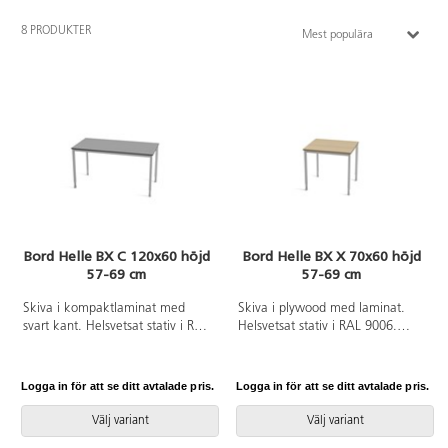
8 PRODUKTER
Mest populära
Bord Helle BX C 120x60 höjd
Bord Helle BX X 70x60 höjd
57-69 cm
57-69 cm
Skiva i kompaktlaminat med
Skiva i plywood med laminat.
svart kant. Helsvetsat stativ i RAL
Helsvetsat stativ i RAL 9006.
9006. Ställbart i höjderna 57-60-
Ställbart i höjderna 57-60-63-66-
63-66-69 cm.
69 cm.
Logga in för att se ditt avtalade pris.
Logga in för att se ditt avtalade pris.
Välj variant
Välj variant