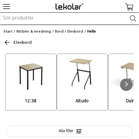
Möbler & inredning
Start
Möbler & inredning
Bord
Elevbord
Helle
Lekplatsutrustning & utemiljö
Elevbord
Skapa
Leka
Lära
Barnvagnar & småbarnsartiklar
Skolförbrukning & kontorsmaterial
Logga in / Registrera dig
Hitta din säljare
12:38 
Altudo 
Dalma
Kontakta Lekolar
Alla filter