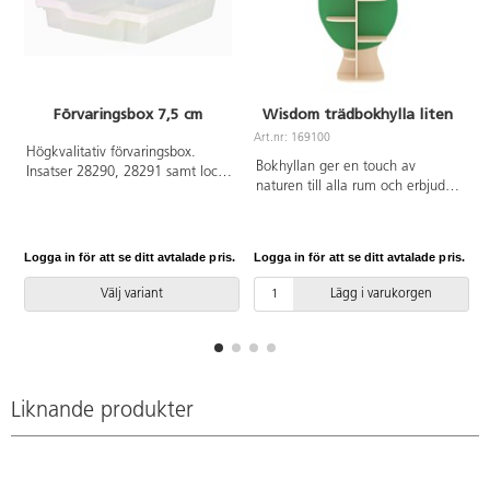
Förvaringsbox 7,5 cm
Wisdom trädbokhylla liten
Art.nr: 169100
Högkvalitativ förvaringsbox.
A
Bokhyllan ger en touch av
Insatser 28290, 28291 samt lock
naturen till alla rum och erbjuder
28283 passar till. Kan användas
gott om plats för böcker och
som lådor till förvaringsvagn med
annat material. Den är tillverkad
tre sektioner, 36727, och
av robust poppelplywood med
förvaringsvagn med fyra
Logga in för att se ditt avtalade pris.
Logga in för att se ditt avtalade pris.
L
melaminbeläggning i
sektioner, 36728. Av PP.
lönnstruktur.
Välj variant
Lägg i varukorgen
Liknande produkter