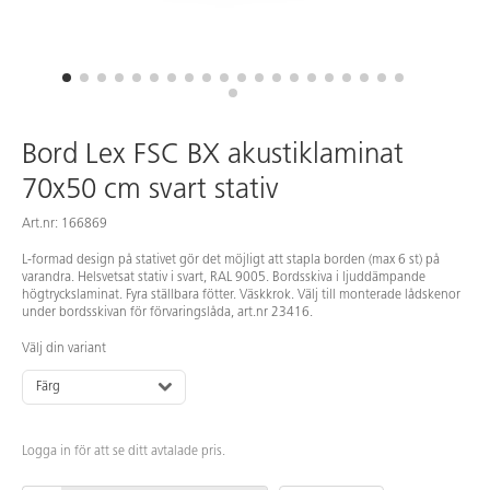
Bord Lex FSC BX akustiklaminat
70x50 cm svart stativ
Art.nr: 166869
L-formad design på stativet gör det möjligt att stapla borden (max 6 st) på
varandra. Helsvetsat stativ i svart, RAL 9005. Bordsskiva i ljuddämpande
högtryckslaminat. Fyra ställbara fötter. Väskkrok. Välj till monterade lådskenor
under bordsskivan för förvaringslåda, art.nr 23416.
Välj din variant
Färg
Logga in för att se ditt avtalade pris.