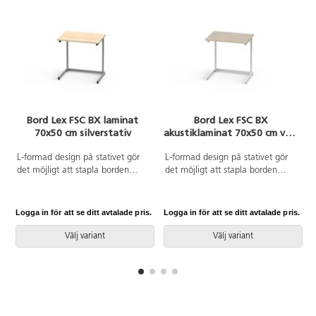
Bord Lex FSC BX laminat
Bord Lex FSC BX
70x50 cm silverstativ
akustiklaminat 70x50 cm vitt
stativ
L-formad design på stativet gör
L-formad design på stativet gör
det möjligt att stapla borden
det möjligt att stapla borden
(max 6 st) på varandra.
(max 6 st) på varandra.
Helsvetsat stativ i silver, RAL
Helsvetsat stativ i vitt, RAL 9003.
9006. Bordsskiva i laminat. Fyra
Bordsskiva i ljuddämpande
Logga in för att se ditt avtalade pris.
Logga in för att se ditt avtalade pris.
L
ställbara fötter. Väskkrok. Välj till
högtryckslaminat. Fyra ställbara
monterade lådskenor under
fötter. Väskkrok. Välj till
Välj variant
Välj variant
bordsskivan för förvaringslåda,
monterade lådskenor under
art.nr 23416.
bordsskivan för förvaringslåda,
art.nr 23416.