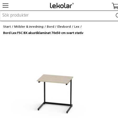
Möbler & inredning
Start
Möbler & inredning
Bord
Elevbord
Lex
Lekplatsutrustning & utemiljö
Bord Lex FSC BX akustiklaminat 70x50 cm svart stativ
Skapa
Leka
Lära
Barnvagnar & småbarnsartiklar
Skolförbrukning & kontorsmaterial
Logga in / Registrera dig
Hitta din säljare
Kontakta Lekolar