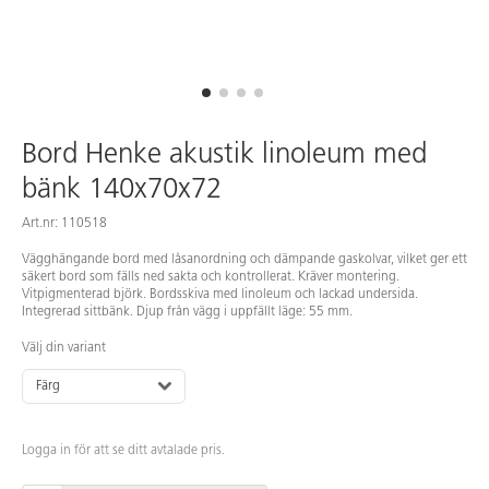
Bord Henke akustik linoleum med
bänk 140x70x72
Art.nr: 110518
Vägghängande bord med låsanordning och dämpande gaskolvar, vilket ger ett
säkert bord som fälls ned sakta och kontrollerat. Kräver montering.
Vitpigmenterad björk. Bordsskiva med linoleum och lackad undersida.
Integrerad sittbänk. Djup från vägg i uppfällt läge: 55 mm.
Välj din variant
Färg
Logga in för att se ditt avtalade pris.