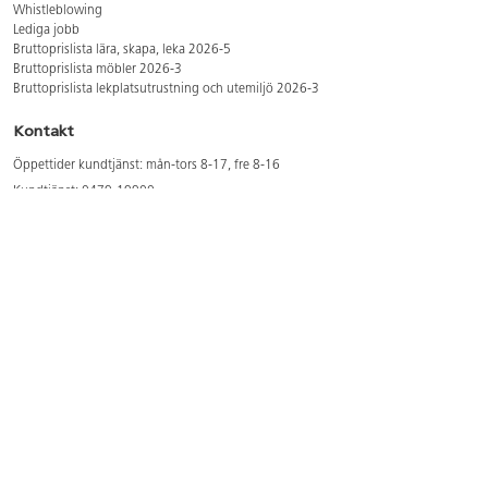
Whistleblowing
Lediga jobb
Bruttoprislista lära, skapa, leka 2026-5
Bruttoprislista möbler 2026-3
Bruttoprislista lekplatsutrustning och utemiljö 2026-3
Kontakt
Öppettider kundtjänst: mån-tors 8-17, fre 8-16
Kundtjänst: 0479-19900
kundtjanst@lekolar.se
Besöksadress: Hallarydsvägen 8, 283 36 Osby
Postadress: Box 170, S-283 23 Osby
Växel: 0479-19800
Avtalskund?
Logga in för att se dina rabatterade priser
Hitta våra säljare och utbildare
Här hittar du säljaren i din kommun
Här hittar du våra utbildningar/mässor
Här hittar du våra showrooms