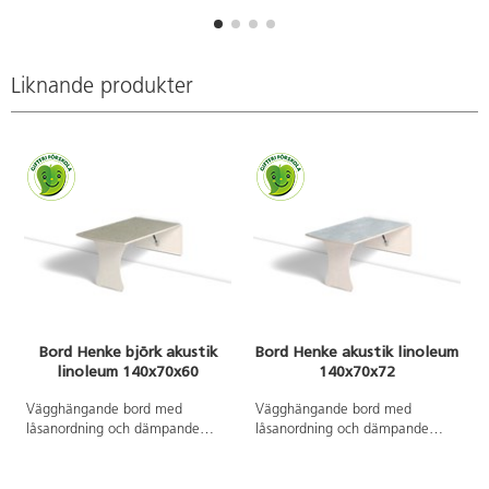
Djup från vägg i uppfällt läge: 55
Djup från vägg i uppfällt läge: 55
mm.
mm.
Liknande produkter
Bord Henke björk akustik
Bord Henke akustik linoleum
linoleum 140x70x60
140x70x72
Vägghängande bord med
Vägghängande bord med
låsanordning och dämpande
låsanordning och dämpande
gaskolvar, vilket ger ett säkert
gaskolvar, vilket ger ett säkert
bord som fälls ned sakta och
bord som fälls ned sakta och
kontrollerat. Kräver montering.
kontrollerat. Kräver montering.