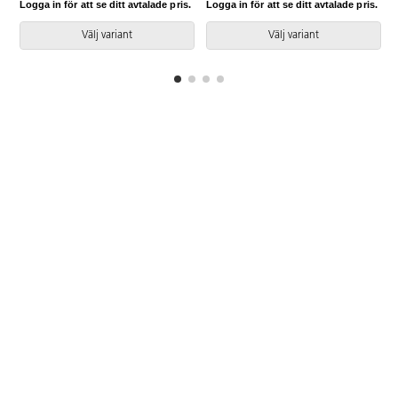
Logga in för att se ditt avtalade pris.
Logga in för att se ditt avtalade pris.
L
Klarlackad björk. Bordsskiva med
Vitpigmenterad björk. Bordsskiva
linoleum och lackad undersida.
med linoleum och lackad
Välj variant
Välj variant
Djup från vägg i uppfällt läge: 55
undersida. Djup från vägg i
mm.
uppfällt läge: 55 mm.