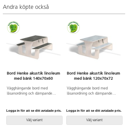
Andra köpte också
Bord Henke akustik linoleum
Bord Henke akustik linoleum
med bänk 140x70x60
med bänk 120x70x72
Vägghängande bord med
Vägghängande bord med
låsanordning och dämpande
låsanordning och dämpande
gaskolvar, vilket ger ett säkert
gaskolvar, vilket ger ett säkert
bord som fälls ned sakta och
bord som fälls ned sakta och
kontrollerat. Kräver montering.
kontrollerat. Kräver montering.
Logga in för att se ditt avtalade pris.
Logga in för att se ditt avtalade pris.
L
Vitpigmenterad björk. Bordsskiva
Vitpigmenterad björk. Bordsskiva
med linoleum och lackad
med linoleum och lackad
Välj variant
Välj variant
undersida. Integrerad sittbänk.
undersida. Integrerad sittbänk.