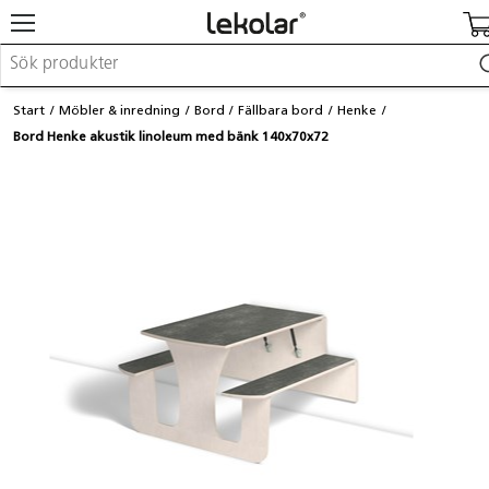
Möbler & inredning
Start
Möbler & inredning
Bord
Fällbara bord
Henke
Lekplatsutrustning & utemiljö
Bord Henke akustik linoleum med bänk 140x70x72
Skapa
Leka
Lära
Barnvagnar & småbarnsartiklar
Skolförbrukning & kontorsmaterial
Logga in / Registrera dig
Hitta din säljare
Kontakta Lekolar