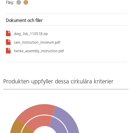
Färg:
Dokument och filer
dwg_3ds_110518.zip
care_instruction_linoleum.pdf
henke_assembly_instruction.pdf
Produkten uppfyller dessa cirkulära kriterier