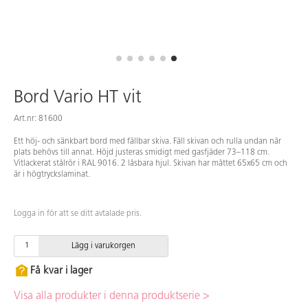
Bord Vario HT vit
Art.nr: 81600
Ett höj- och sänkbart bord med fällbar skiva. Fäll skivan och rulla undan när
plats behövs till annat. Höjd justeras smidigt med gasfjäder 73–118 cm.
Vitlackerat stålrör i RAL 9016. 2 låsbara hjul. Skivan har måttet 65x65 cm och
är i högtryckslaminat.
Logga in för att se ditt avtalade pris.
Lägg i varukorgen
Få kvar i lager
Visa alla produkter i denna produktserie >