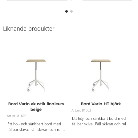
som visar distans, tid, kalorier
och hastighet. Cykeln har en
bred och bekväm sadel och kan
enkelt förflyttas med hjälp av
hjulen. Enkel justering av sits i
Liknande produkter
både längd- och höjdled för att
passa personer ända upp till 195
cm. Tystgående. Av stål och
ABS.
Bord Vario akustik linoleum
Bord Vario HT björk
beige
Art.nr: 81602
Art.nr: 81609
A
Ett höj- och sänkbart bord med
Ett höj- och sänkbart bord med
fällbar skiva. Fäll skivan och rulla
fällbar skiva. Fäll skivan och rulla
undan när plats behövs till annat.
undan när plats behövs till annat.
Höjd justeras smidigt med