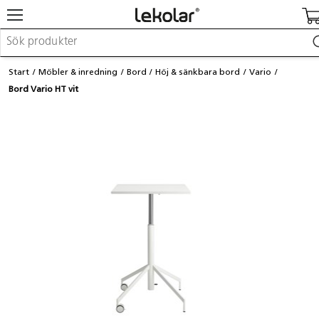
Möbler & inredning
Start
Möbler & inredning
Bord
Höj & sänkbara bord
Vario
Lekplatsutrustning & utemiljö
Bord Vario HT vit
Skapa
Leka
Lära
Barnvagnar & småbarnsartiklar
Skolförbrukning & kontorsmaterial
Logga in / Registrera dig
Hitta din säljare
Kontakta Lekolar