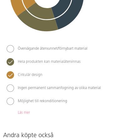
Övervägande återvunnet/förnybart material
Hela produkten kan materialåtervinnas
Cirkulär design
Ingen permanent sammanfogning av olika material
Möjlighet till rekonditionering
Läs mer
Andra köpte också