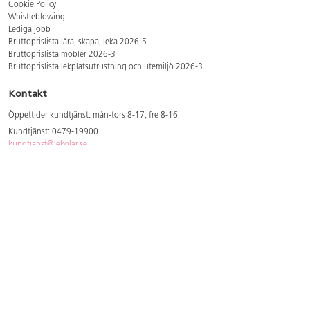
Cookie Policy
Whistleblowing
Lediga jobb
Bruttoprislista lära, skapa, leka 2026-5
Bruttoprislista möbler 2026-3
Bruttoprislista lekplatsutrustning och utemiljö 2026-3
Kontakt
Öppettider kundtjänst: mån-tors 8-17, fre 8-16
Kundtjänst: 0479-19900
kundtjanst@lekolar.se
Besöksadress: Hallarydsvägen 8, 283 36 Osby
Postadress: Box 170, S-283 23 Osby
Växel: 0479-19800
Avtalskund?
Logga in för att se dina rabatterade priser
Hitta våra säljare och utbildare
Här hittar du säljaren i din kommun
Här hittar du våra utbildningar/mässor
Här hittar du våra showrooms