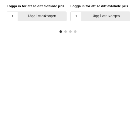
Höjd justeras smidigt med
gasfjäder 73–118 cm. Vitlackerat
Logga in för att se ditt avtalade pris.
Logga in för att se ditt avtalade pris.
L
gasfjäder 73–118 cm. Vitlackerat
stålrör i RAL 9016. 2 låsbara hjul.
stålrör i RAL 9016. 2 låsbara hjul.
Skivan har måttet 65x65 cm och
Lägg i varukorgen
Lägg i varukorgen
Skivan har måttet 65x65 cm och
är i högtryckslaminat.
är i akustik linoleum.