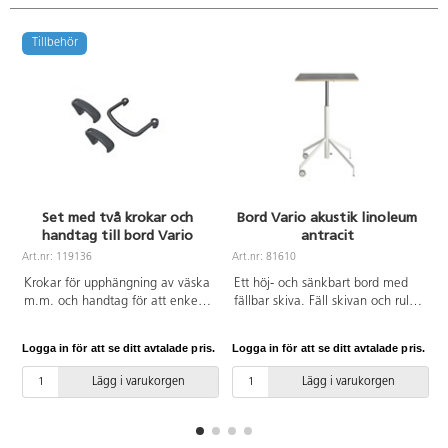
Tillbehör
Set med två krokar och
Bord Vario akustik linoleum
handtag till bord Vario
antracit
A
Art.nr: 119136
Art.nr: 81610
Krokar för upphängning av väska
Ett höj- och sänkbart bord med
m.m. och handtag för att enkelt
fällbar skiva. Fäll skivan och rulla
flytta bordet. Monteras efter att
undan när plats behövs till annat.
skivan är monterad på bordet
Höjd justeras smidigt med
Logga in för att se ditt avtalade pris.
Logga in för att se ditt avtalade pris.
L
och fixeras i en av mekanismens
gasfjäder 73–118 cm. Vitlackerat
urjackningar. Fästs med
stålrör i RAL 9016. 2 låsbara hjul.
Lägg i varukorgen
Lägg i varukorgen
tillhörande skruvar.
Skivan har måttet 65x65 cm och
är i akustik linoleum.