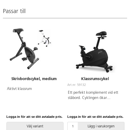
Passar till
Skrivbordscykel, medium
Klassrumscykel
Art.nr: 59132
Aktivt klassrum
Ett perfekt komplement vid ett
ståbord. Cyklingen ökar
elevernas produktivitet,
koncentration och blodcirkulation
och kan bidra till ett mer aktivt
Logga in för att se ditt avtalade pris.
Logga in för att se ditt avtalade pris.
L
klassrum. Sitthöjden och
trampmotstånd kan enkelt
Välj variant
Lägg i varukorgen
justeras. Utrustad med en mätare