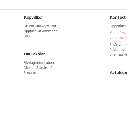
Köpvillkor
Kontakt
Läs om våra köpvillkor
Öppettider 
Upptäck vår webbshop
Kundtjänst
FAQ
kundtjanst@
Besöksadres
Postadress:
Om Lekolar
Växel: 047
Företagsinformation
Mission & affärsidé
Avtalsku
Samarbeten
Aktuellt hos oss
Logga in för
GDPR
Cookie Policy
Whistleblowing
Hitta vår
Lediga jobb
Bruttoprislista lära, skapa, leka 2026-5
Här hittar 
Bruttoprislista möbler 2026-3
Här hittar 
Bruttoprislista lekplatsutrustning och utemiljö 2026-
Här hittar 
3