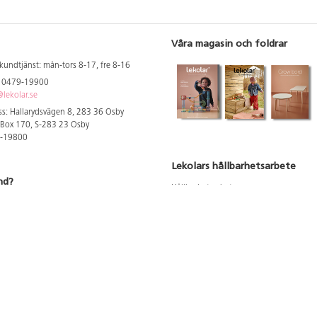
Våra magasin och foldrar
kundtjänst: mån-tors 8-17, fre 8-16
: 0479-19900
lekolar.se
s: Hallarydsvägen 8, 283 36 Osby
 Box 170, S-283 23 Osby
9-19800
Lekolars hållbarhetsarbete
nd?
Hållbarhetsarbete
Hållbarhetsredovisning 2023
 att se dina rabatterade priser
Produktsäkerhet & kvalitet
Giftfri Förskola
a säljare och utbildare
du säljaren i din kommun
du våra utbildningar/mässor
du våra showrooms