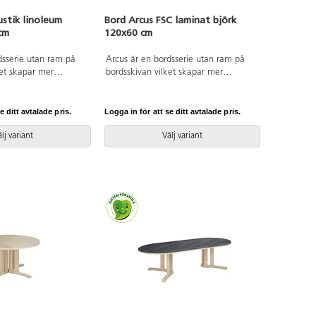
ustik linoleum
Bord Arcus FSC laminat björk
cm
120x60 cm
dsserie utan ram på
Arcus är en bordsserie utan ram på
ket skapar mer
bordsskivan vilket skapar mer
nen. Ytan är belagd
utrymme för benen. Bordsskivan har
Hörnradie på 40 mm.
en kärna i spånskiva belagd med
rkplywood med en
laminat. Hörnradie på 40 mm.
e ditt avtalade pris.
Logga in för att se ditt avtalade pris.
 en avsmalande form
Bordsben i björkplywood med en
et.
vinkel utåt och en avsmalande form
lj variant
Välj variant
neråt längs benet.