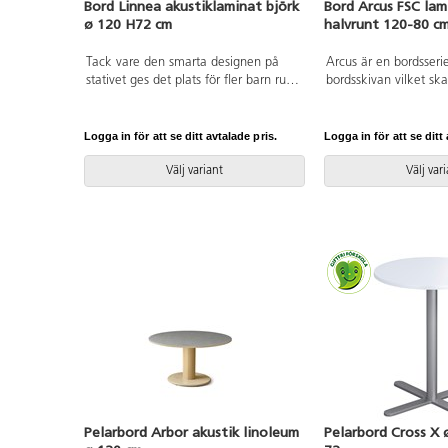
Bord Linnea akustiklaminat björk
Bord Arcus FSC lam
ø 120 H72 cm
halvrunt 120-80 c
Tack vare den smarta designen på
Arcus är en bordsseri
stativet ges det plats för fler barn runt
bordsskivan vilket sk
bordet. Ljuddämpande skiva belagd
utrymme för benen. B
med ett tåligt högtryckslaminat. Stativ
en kärna i spånskiva
i klarlackerad, massiv björk.
laminat. Hörnradie 
Logga in för att se ditt avtalade pris.
Logga in för att se ditt 
Bordsben i björkply
vinkel utåt och en a
Välj variant
Välj var
neråt längs benet.
Pelarbord Arbor akustik linoleum
Pelarbord Cross X 