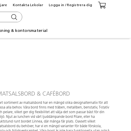
ljare
Kontakta Lekolar
Logga in / Registrera dig
kning & kontorsmaterial
MATSALSBORD & CAFÉBORD
rt sortiment av matsalsbord har en mängd olika designalternativ för att
ssa alla behov. Våra bord finns med träben, metallben, benstativ, T-stativ
h pelare, vilket ger dig flexibilitet att välja det som passar bäst för din
ljö. Njut av lunchen vid vårt ljuddämpande bord Pilare, eller ha
uktstund runt bordet Linnea, där många får plats. Oavsett vilket
tsalsbord du behöver, har vi en mängd varianter för både förskola,
ola och fritidsverksamhet. Våra bord är inte bara funktionella utan också