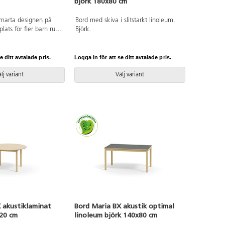
björk 180x80 cm
smarta designen på
Bord med skiva i slitstarkt linoleum.
plats för fler barn runt
Björk.
mpande skiva belagd
ögtryckslaminat. Stativ
massiv björk.
e ditt avtalade pris.
Logga in för att se ditt avtalade pris.
lj variant
Välj variant
 akustiklaminat
Bord Maria BX akustik optimal
120 cm
linoleum björk 140x80 cm