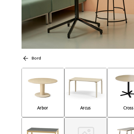
Bord
Arbor 
Arcus 
Cross