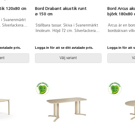
tik 120x80 cm
Bord Drabant akustik runt
Bord Arcus ak
ø 150 cm
björk 180x80 
va i Svanenmärkt
 Silverlackerat
Ställbara tassar. Skiva i Svanenmärkt
Arcus är en bor
linoleum. Höjd 72 cm. Silverlackerat
bordsskivan vil
stativ, RAL 9006.
utrymme för be
med linoleum. 
Bordsben i bjö
avtalade pris.
Logga in för att se ditt avtalade pris.
Logga in för att s
vinkel utåt och
neråt längs ben
iant
Välj variant
Vä