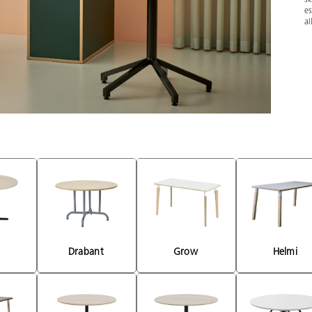
es
al
 
Drabant 
Grow 
Helmi 