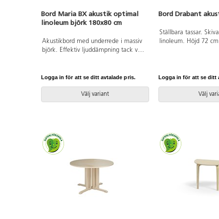
Bord Maria BX akustik optimal
Bord Drabant akus
linoleum björk 180x80 cm
Ställbara tassar. Ski
Akustikbord med underrede i massiv
linoleum. Höjd 72 cm.
björk. Effektiv ljuddämpning tack vare
stativ, RAL 9006.
inbyggd ljudabsorbent i skivan och
bordsyta av ljuddämpande linoleum,
som är ett Svanenmärkt naturmaterial
Logga in för att se ditt avtalade pris.
Logga in för att se ditt 
helt fritt från PVC och ftalater.
Välj variant
Välj var