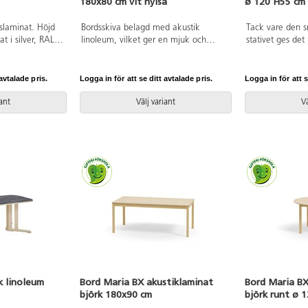
180x80 cm vit hylsa
ø 120 H55 cm
kslaminat. Höjd
Bordsskiva belagd med akustik
Tack vare den 
t i silver, RAL
linoleum, vilket ger en mjuk och
stativet ges det 
behaglig yta samtidigt som det bidrar
bordet. Ljuddä
till en bättre ljudmiljö. Med en
med ett tåligt h
hörnradie på 40 mm får bordet en
i klarlackerad, 
avtalade pris.
Logga in för att se ditt avtalade pris.
Logga in för att s
modern och stilren design. Benen har
en rektangulär form och är tillverkade
iant
Välj variant
Vä
av klarlackad björkplywood som är
monterade i en robust vit metallhylsa.
Denna konstruktion garanterar både
stabilitet och hållbarhet. Benen är
något snett vinklade ut mot
bordsskivans hörn. Monteringen är
enkel och smidig – du behöver bara
fästa metallhylsorna i de förberedda
fästpunkterna i bordsskivan.
k linoleum
Bord Maria BX akustiklaminat
Bord Maria BX
björk 180x90 cm
björk runt ø 