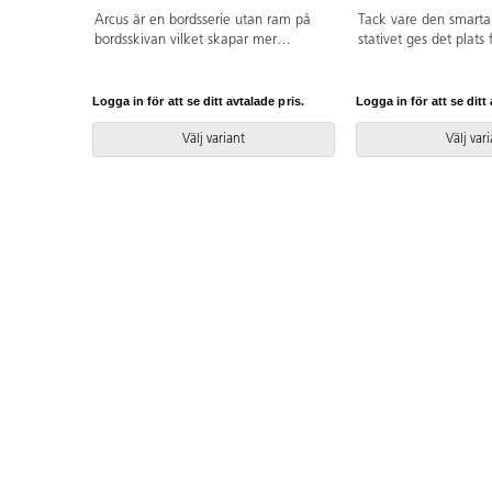
Arcus är en bordsserie utan ram på
Tack vare den smarta
bordsskivan vilket skapar mer
stativet ges det plats 
utrymme för benen. Ytan är belagd
bordet. Skiva belagd
med linoleum. Hörnradie på 40 mm.
ljuddämpande linoleu
Bordsben i björkplywood med en
tåligt och ljuddämpa
Logga in för att se ditt avtalade pris.
Logga in för att se ditt 
vinkel utåt och en avsmalande form
naturmaterial helt fri
neråt längs benet.
ftalater. Stativ i klar
Välj variant
Välj var
björk. Avrundade hör