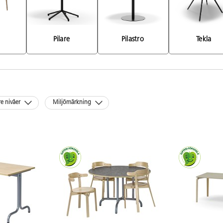
Pilare 
Pilastro 
Tekla 
re nivåer
Miljömärkning