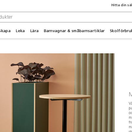
Hitta din sä
Skapa
Leka
Lära
Barnvagnar & småbarnsartiklar
Skolförbru
Vå
pa
oc
mi
fr
ma
sk