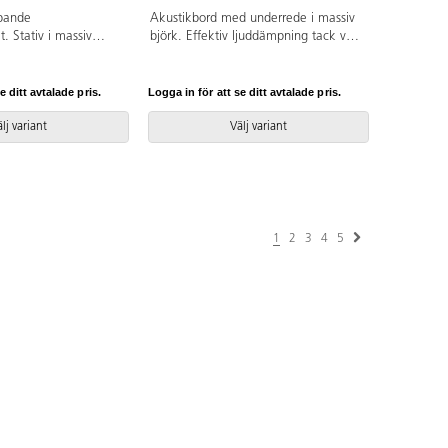
mpande
Akustikbord med underrede i massiv
. Stativ i massiv
björk. Effektiv ljuddämpning tack vare
inbyggd ljudabsorbent i skivan och
bordsyta av ljuddämpande linoleum,
som är ett Svanenmärkt naturmaterial
e ditt avtalade pris.
Logga in för att se ditt avtalade pris.
helt fritt från PVC och ftalater.
lj variant
Välj variant
1
2
3
4
5