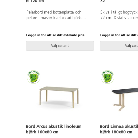
ø 120 cm
72
Pelarbord med bottenplatta och
Skiva i tåligt högtryc
pelare i massiv klarlackad björk.
72 cm. X-stativ lackera
Bordsskiva med ljuddämpande yta i
9006.
tåligt linoleum. Möbeltassar med filt
mot golv.
Logga in för att se ditt avtalade pris.
Logga in för att se ditt 
Välj variant
Välj var
Bord Arcus akustik linoleum
Bord Linnea akusti
björk 160x80 cm
björk 180x80 cm