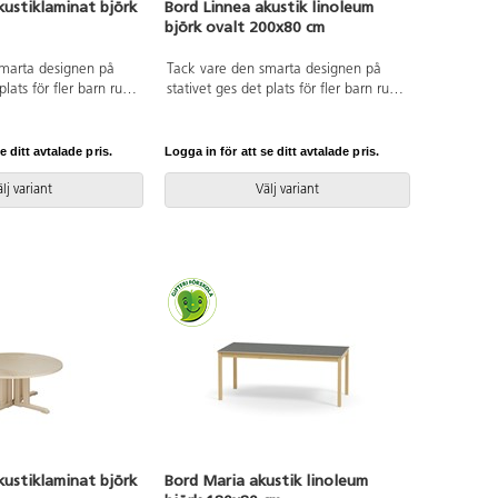
kustiklaminat björk
Bord Linnea akustik linoleum
björk ovalt 200x80 cm
smarta designen på
Tack vare den smarta designen på
plats för fler barn runt
stativet ges det plats för fler barn runt
mpande skiva belagd
bordet. Skiva belagd med
ögtryckslaminat. Stativ
ljuddämpande linoleum, som är ett
massiv björk.
tåligt och ljuddämpande
e ditt avtalade pris.
Logga in för att se ditt avtalade pris.
naturmaterial helt fritt från PVC och
ftalater. Stativ i klarlackerad, massiv
lj variant
Välj variant
björk.
kustiklaminat björk
Bord Maria akustik linoleum