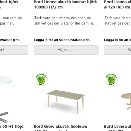
inat björk
Bord Linnea akustiklaminat björk
Bord Linnea a
m
180x80 H72 cm
ø 120 H60 cm
e utan ram på
Tack vare den smarta designen på
Tack vare den 
apar mer
stativet ges det plats för fler barn runt
stativet ges det 
ordsskivan har
bordet. Ljuddämpande skiva belagd
bordet. Ljuddä
 belagd med
med ett tåligt högtryckslaminat. Stativ
med ett tåligt h
på 40 mm.
i klarlackerad, massiv björk.
i klarlackerad, 
avtalade pris.
Logga in för att se ditt avtalade pris.
Logga in för att s
wood med en
Avrundade hörn.
vsmalande form
iant
Välj variant
Vä
ø 60 HT höjd
Bord Grow akustik linoleum
Bord Linnea a