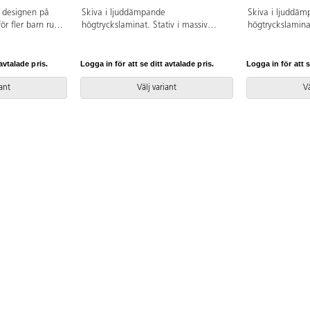
 designen på
Skiva i ljuddämpande
Skiva i ljuddä
för fler barn runt
högtryckslaminat. Stativ i massiv
högtryckslaminat
 med
björk.
björk.
m, som är ett
nde
avtalade pris.
Logga in för att se ditt avtalade pris.
Logga in för att s
tt från PVC och
lackerad, massiv
iant
Välj variant
Vä
n.