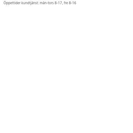
Öppettider kundtjänst: mån-tors 8-17, fre 8-16
Kundtjänst: 0479-19900
kundtjanst@lekolar.se
Besöksadress: Hallarydsvägen 8, 283 36 Osby
Postadress: Box 170, S-283 23 Osby
Växel: 0479-19800
Avtalskund?
Logga in för att se dina rabatterade priser
Hitta våra säljare och utbildare
Här hittar du säljaren i din kommun
Här hittar du våra utbildningar/mässor
Här hittar du våra showrooms
Våra magasin och foldrar