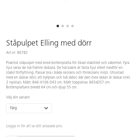
Ståpulpet Elling med dörr
Art.nr: 80782
Praktisk ståpulpet med bred bottenplatta för ökad stabilitet och säkerhet. Fyra
hjul varav de två främre låsbara. De två bakre är fasta hjul vilket medför en
stabil förflyttning. Passar bra i både skolans och förskolans miljö. Utrustad
med en låsbar dörr, ett hyllplan och två lådor, där den övre lådan är låsbar (inkl.
2 nycklar). Mått: B46 H106 D43 cm. Mått toppskiva: B65xD57 cm.
Bottenplattans bredd 64 cm och djup 55 cm.
Välj din variant
Färg
Logga in för att se ditt avtalade pris.