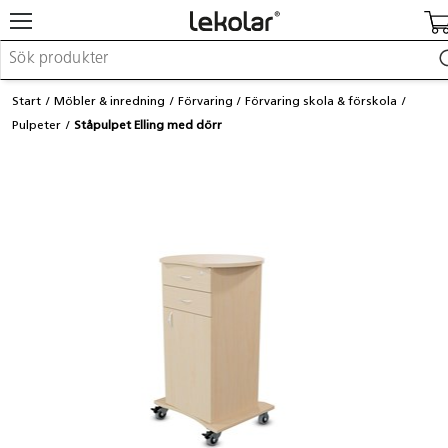
Möbler & inredning
Start
Möbler & inredning
Förvaring
Förvaring skola & förskola
Lekplatsutrustning & utemiljö
Pulpeter
Ståpulpet Elling med dörr
Skapa
Leka
Lära
Barnvagnar & småbarnsartiklar
Skolförbrukning & kontorsmaterial
Logga in / Registrera dig
Hitta din säljare
Kontakta Lekolar