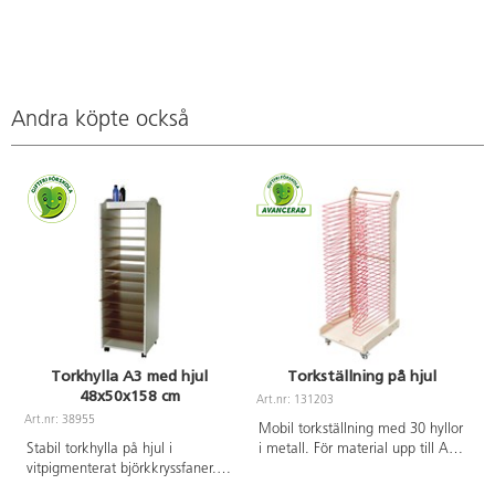
Andra köpte också
Torkhylla A3 med hjul
Torkställning på hjul
48x50x158 cm
Art.nr: 131203
Art.nr: 38955
Mobil torkställning med 30 hyllor
Stabil torkhylla på hjul i
i metall. För material upp till A3-
vitpigmenterat björkkryssfaner.
format. Låsbara hjul. Mått:
Innehåller 13 st. flyttbara hyllor.
42,5x48x121 cm. Levereras