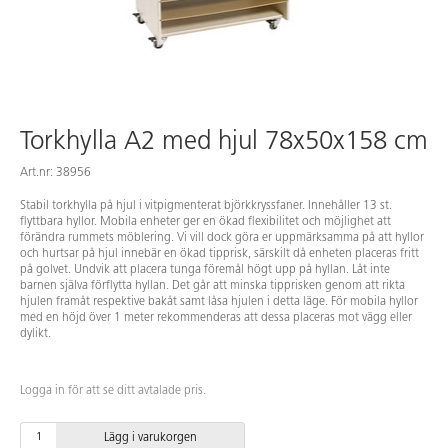
Torkhylla A2 med hjul 78x50x158 cm
Art.nr: 38956
Stabil torkhylla på hjul i vitpigmenterat björkkryssfaner. Innehåller 13 st.
flyttbara hyllor. Mobila enheter ger en ökad flexibilitet och möjlighet att
förändra rummets möblering. Vi vill dock göra er uppmärksamma på att hyllor
och hurtsar på hjul innebär en ökad tipprisk, särskilt då enheten placeras fritt
på golvet. Undvik att placera tunga föremål högt upp på hyllan. Låt inte
barnen själva förflytta hyllan. Det går att minska tipprisken genom att rikta
hjulen framåt respektive bakåt samt låsa hjulen i detta läge. För mobila hyllor
med en höjd över 1 meter rekommenderas att dessa placeras mot vägg eller
dylikt.
Logga in för att se ditt avtalade pris.
Lägg i varukorgen