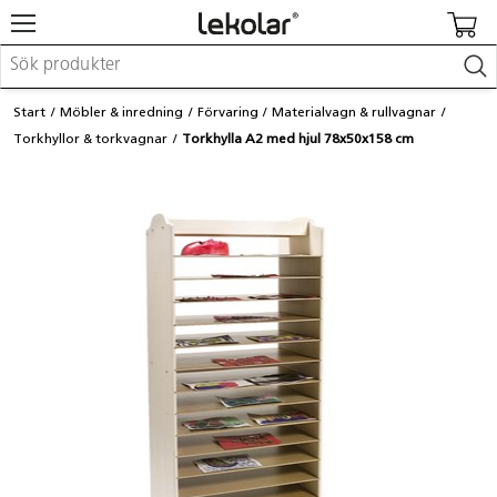
Möbler & inredning
Start
Möbler & inredning
Förvaring
Materialvagn & rullvagnar
Lekplatsutrustning & utemiljö
Torkhyllor & torkvagnar
Torkhylla A2 med hjul 78x50x158 cm
Skapa
Leka
Lära
Barnvagnar & småbarnsartiklar
Skolförbrukning & kontorsmaterial
Logga in / Registrera dig
Hitta din säljare
Kontakta Lekolar