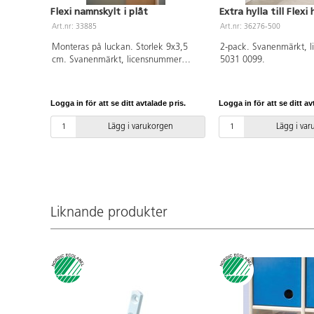
Flexi namnskylt i plåt
Extra hylla till Flex
Art.nr: 33885
Art.nr: 36276-500
Monteras på luckan. Storlek 9x3,5
2-pack. Svanenmärkt, 
cm. Svanenmärkt, licensnummer
5031 0099.
5031 0099.
Logga in för att se ditt avtalade pris.
Logga in för att se ditt av
Lägg i varukorgen
Lägg i va
Liknande produkter