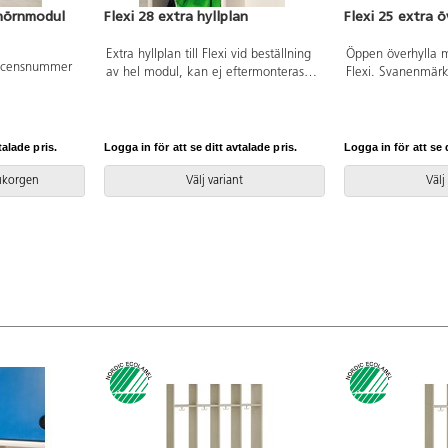
i hörnmodul
Flexi 28 extra hyllplan
Flexi 25 extra ö
Extra hyllplan till Flexi vid beställning
Öppen överhylla m
licensnummer
av hel modul, kan ej eftermonteras.
Flexi. Svanenmär
Svanenmärkt, licensnummer 5031
5031 0099.
0099.
talade pris.
Logga in för att se ditt avtalade pris.
Logga in för att se d
rukorgen
Välj variant
Välj