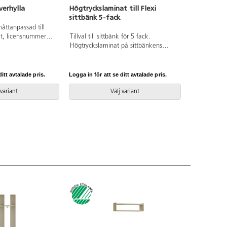
verhylla
Högtryckslaminat till Flexi
sittbänk 5-fack
åttanpassad till
kt, licensnummer
Tillval till sittbänk för 5 fack.
Högtryckslaminat på sittbänkens
översida förstärker slitytan och
förenklar rengörningen. Svanenmärkt,
licensnummer 5031 0099.
itt avtalade pris.
Logga in för att se ditt avtalade pris.
 variant
Välj variant