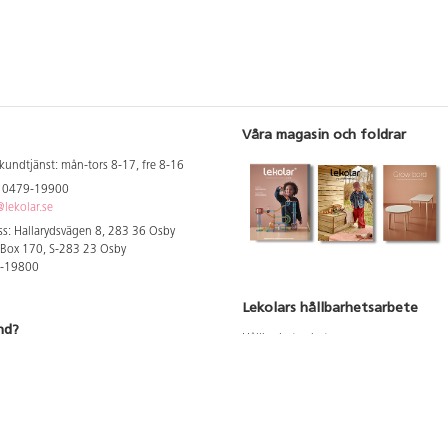
Våra magasin och foldrar
kundtjänst: mån-tors 8-17, fre 8-16
: 0479-19900
lekolar.se
s: Hallarydsvägen 8, 283 36 Osby
 Box 170, S-283 23 Osby
9-19800
Lekolars hållbarhetsarbete
nd?
Hållbarhetsarbete
Hållbarhetsredovisning 2023
 att se dina rabatterade priser
Produktsäkerhet & kvalitet
Giftfri Förskola
a säljare och utbildare