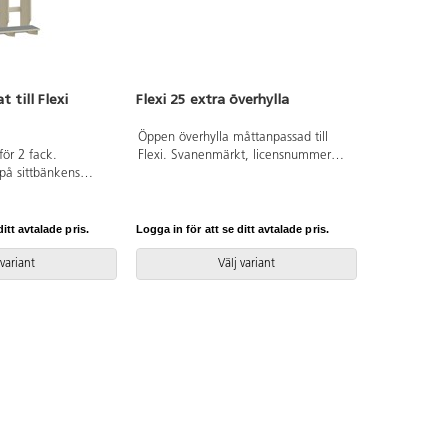
 till Flexi
Flexi 25 extra överhylla
Öppen överhylla måttanpassad till
 för 2 fack.
Flexi. Svanenmärkt, licensnummer
på sittbänkens
5031 0099.
 slitytan och
ingen. Svanenmärkt,
1 0099.
itt avtalade pris.
Logga in för att se ditt avtalade pris.
 variant
Välj variant