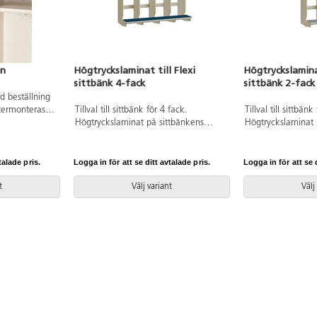
an
Högtryckslaminat till Flexi
Högtryckslaminat
sittbänk 4-fack
sittbänk 2-fack
vid beställning
termonteras.
Tillval till sittbänk för 4 fack.
Tillval till sittbänk
ummer 5031
Högtryckslaminat på sittbänkens
Högtryckslaminat 
översida förstärker slitytan och
översida förstärker
förenklar rengörningen. Svanenmärkt,
förenklar rengörn
licensnummer 5031 0099.
licensnummer 503
talade pris.
Logga in för att se ditt avtalade pris.
Logga in för att se d
t
Välj variant
Välj