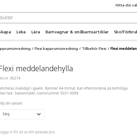
Hitta din sä
Skapa
Leka
Lära
Barnvagnar & småbarnsartiklar
Skolförbru
apprumsinredning
Flexi kapprumsinredning
Tillbehör Flexi
Flexi meddelan
Flexi meddelandehylla
Art.nr: 36274
Monteras invändigt i gaveln. Rymmer A4-format. Kan eftermonteras på befintliga
Flexi fack. Svanenmärkt, licensnummer 5031 0099.
Välj din variant
Färg
Logga in för att se ditt avtalade pris.