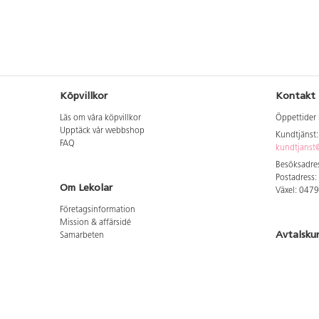
Köpvillkor
Kontakt
Läs om våra köpvillkor
Öppettider 
Upptäck vår webbshop
Kundtjänst
FAQ
kundtjanst@
Besöksadres
Postadress:
Om Lekolar
Växel: 047
Företagsinformation
Mission & affärsidé
Avtalsku
Samarbeten
Aktuellt hos oss
Logga in för
GDPR
Cookie Policy
Whistleblowing
Hitta vår
Lediga jobb
Bruttoprislista lära, skapa, leka 2026-5