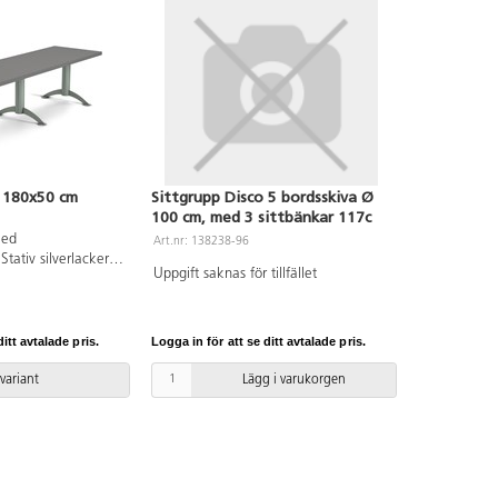
 180x50 cm
Sittgrupp Disco 5 bordsskiva Ø
100 cm, med 3 sittbänkar 117c
med
Art.nr: 138238-96
Stativ silverlackerat
Uppgift saknas för tillfället
 cm. Förberedd för
itt avtalade pris.
Logga in för att se ditt avtalade pris.
 variant
Lägg i varukorgen