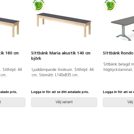
tik 180 cm
Sittbänk Maria akustik 140 cm
Sittbänk Rondo
björk
Sittbänk belagd 
 Sitthöjd: 44
Ljuddämpande linoleum. Sitthöjd: 44
högtryckslaminat. 
 cm.
cm. Sitsmått: L140xB35 cm.
9006. Sitthöjd 44
golvmontering.
talade pris.
Logga in för att se ditt avtalade pris.
Logga in för att se d
t
Välj variant
Välj