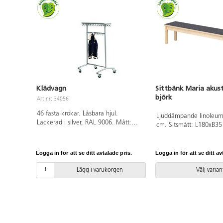
Klädvagn
Sittbänk Maria akus
björk
Art.nr: 34056
46 fasta krokar. Låsbara hjul.
Ljuddämpande linoleum.
Lackerad i silver, RAL 9006. Mått:
cm. Sitsmått: L180xB35
B80xD63xH110 cm.
Logga in för att se ditt avtalade pris.
Logga in för att se ditt av
Lägg i varukorgen
Välj varian