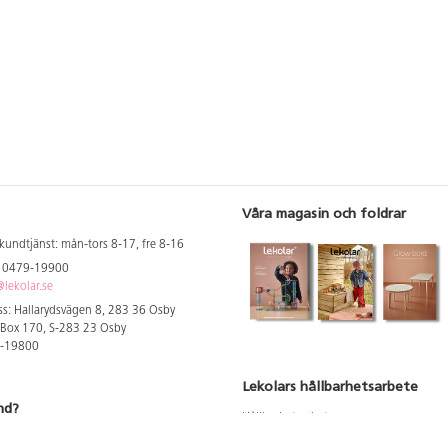
Våra magasin och foldrar
kundtjänst: mån-tors 8-17, fre 8-16
: 0479-19900
lekolar.se
s: Hallarydsvägen 8, 283 36 Osby
 Box 170, S-283 23 Osby
9-19800
Lekolars hållbarhetsarbete
nd?
Hållbarhetsarbete
Hållbarhetsredovisning 2023
 att se dina rabatterade priser