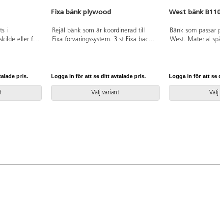
Fixa bänk plywood
West bänk B11
s i
Rejäl bänk som är koordinerad till
Bänk som passar pe
ilde eller för
Fixa förvaringssystem. 3 st Fixa back
West. Material s
pes separat på
på hjul passar perfekt under bänken.
laminat. Kantlist 
Fixa dyna, 80055, beställs separat.
Plastfötter.
m. Bordshöjd:
B146xH39xD46 cm. Monterad.
kplywood med
Svanenmärkt, licensnummer 5031
talade pris.
Logga in för att se ditt avtalade pris.
Logga in för att se d
 vägg.
0099.
t
Välj variant
Välj