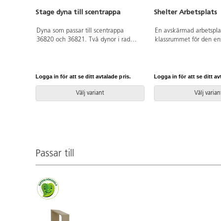
Stage dyna till scentrappa
Shelter Arbetsplats
Dyna som passar till scentrappa
En avskärmad arbetsplat
36820 och 36821. Två dynor i rad
klassrummet för den ensk
täcker en avsats. Kärna i kallskum
en liten grupp. Bänk kö
och polyestervadd. Klädsel av tyg
artnr. 110250. Mått:
Vienna i 65 % polyuretan, 21 %
B120xD120xH196/150 c
polyester och 14 % bomull. 50 000
72 cm. Av 18 mm björ
Logga in för att se ditt avtalade pris.
Logga in för att se ditt av
Martindale. Avtorkningsbar.
laminat. Bör förankras i
Välj variant
Välj varian
Passar till