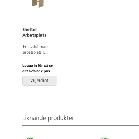
Shelter
Arbetsplats
En avskärmad
arbetsplats i
klassrummet för
den enskilde
Logga in för att se
eller för en liten
ditt avtalade pris.
grupp. Bänk
köpes separat
Välj variant
på artnr.
110250. Mått:
B120xD120xH196/150
cm. Bordshöjd:
72 cm. Av 18
mm
Liknande produkter
björkplywood
med laminat.
Bör förankras i
vägg.