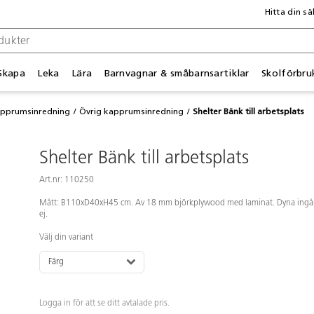
Hitta din sä
Skapa
Leka
Lära
Barnvagnar & småbarnsartiklar
Skolförbru
apprumsinredning
Övrig kapprumsinredning
Shelter Bänk till arbetsplats
Shelter Bänk till arbetsplats
Art.nr: 110250
Mått: B110xD40xH45 cm. Av 18 mm björkplywood med laminat. Dyna ingå
ej.
Välj din variant
Färg
Logga in för att se ditt avtalade pris.