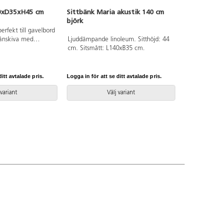
0xD35xH45 cm
Sittbänk Maria akustik 140 cm
björk
rfekt till gavelbord
pånskiva med
Ljuddämpande linoleum. Sitthöjd: 44
i plywoodlook.
cm. Sitsmått: L140xB35 cm.
itt avtalade pris.
Logga in för att se ditt avtalade pris.
 variant
Välj variant