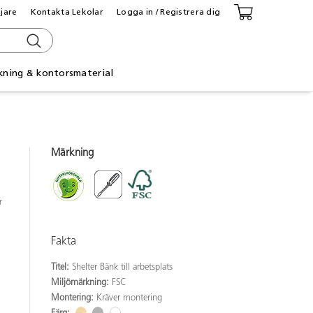
ljare
Kontakta Lekolar
Logga in / Registrera dig
kning & kontorsmaterial
Märkning
r
Fakta
Titel:
Shelter Bänk till arbetsplats
Miljömärkning:
FSC
Montering:
Kräver montering