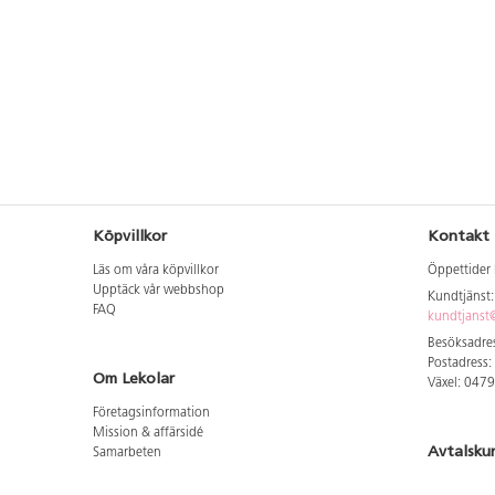
Köpvillkor
Kontakt
Läs om våra köpvillkor
Öppettider 
Upptäck vår webbshop
Kundtjänst
FAQ
kundtjanst@
Besöksadres
Postadress:
Om Lekolar
Växel: 047
Företagsinformation
Mission & affärsidé
Avtalsku
Samarbeten
Aktuellt hos oss
Logga in för
GDPR