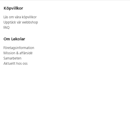
Köpvillkor
Läs om våra köpvillkor
Upptäck vår webbshop
FAQ
Om Lekolar
Företagsinformation
Mission & affärsidé
Samarbeten
Aktuellt hos oss
GDPR
Cookie Policy
Whistleblowing
Lediga jobb
Bruttoprislista lära, skapa, leka 2026-5
Bruttoprislista möbler 2026-3
Bruttoprislista lekplatsutrustning och utemiljö 2026-3
Kontakt
Öppettider kundtjänst: mån-tors 8-17, fre 8-16
Kundtjänst: 0479-19900