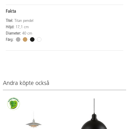
Fakta
Titel:
Titan pendel
Höjd:
17,1 cm
Diameter:
40 cm
Färg:
Andra köpte också