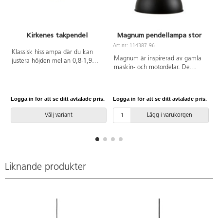
Kirkenes takpendel
Magnum pendellampa stor
Art.nr: 114387-96
A
Klassisk hisslampa där du kan
Magnum är inspirerad av gamla
justera höjden mellan 0,8-1,9
maskin- och motordelar. De
meter. Armaturen har ej inbyggd
obehandlade och synliga
dimmerfunktion men är dimbar
konstruktionerna ger denna
med dimbar ljuskälla. Max watt:
pendel ett ruffigt och starkt
60W. Sockel: E27. Sladd 2 m.
Logga in för att se ditt avtalade pris.
Logga in för att se ditt avtalade pris.
L
intryck. Armaturen är dimbar.
Krokupphäng. Ljuskälla ingår ej.
Max watt: 60. Sockel E27.
IP-klass: IP20. Säkerhetsklass:
Välj variant
Lägg i varukorgen
Metall. Sladd 3 m. Ljuskälla
Class II.
ingår ej.
Liknande produkter