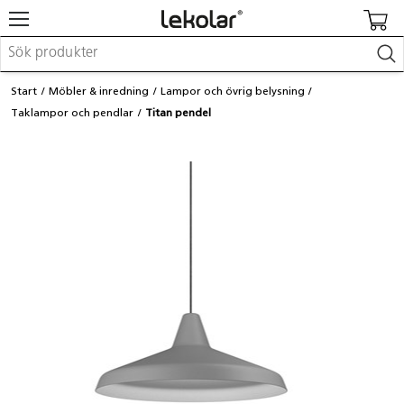
Möbler & inredning
Start
Möbler & inredning
Lampor och övrig belysning
Lekplatsutrustning & utemiljö
Taklampor och pendlar
Titan pendel
Skapa
Leka
Lära
Barnvagnar & småbarnsartiklar
Skolförbrukning & kontorsmaterial
Logga in / Registrera dig
Hitta din säljare
Kontakta Lekolar