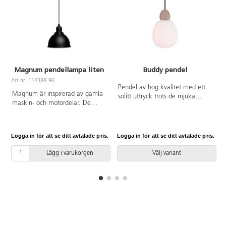
Magnum pendellampa liten
Buddy pendel
Art.nr: 114388-96
Pendel av hög kvalitet med ett
Magnum är inspirerad av gamla
solitt uttryck trots de mjuka
maskin- och motordelar. De
formerna. Designen passar alla
obehandlade och synliga
val av inredning, miljö och stil.
konstruktionerna ger denna
Glaskupa opal. Armaturen är
pendel ett ruffigt och starkt
dimbar. Max watt: 40. Sockel
Logga in för att se ditt avtalade pris.
Logga in för att se ditt avtalade pris.
L
intryck. Armaturen är dimbar.
E14. Sladd svart textil 3 m.
Max watt: 40. Sockel E27.
Ljuskälla ingår ej.
Lägg i varukorgen
Välj variant
Metall. Sladd 3 m. Ljuskälla
ingår ej.