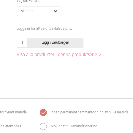
Välj din variant
Material
Logga in för att se ditt avtalade pris.
Lägg i varukorgen
Visa alla produkter i denna produktserie >
förnybart material
Ingen permanent sammanfogning av olika material
rialåtervinnas
Möjlighet till rekonditionering