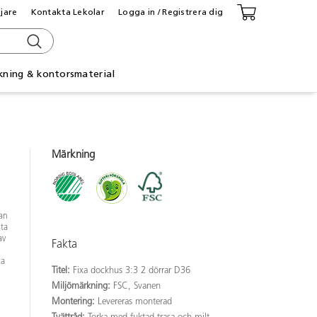
ljare
Kontakta Lekolar
Logga in / Registrera dig
kning & kontorsmaterial
Märkning
kan
sta
av
Fakta
ka
Titel:
Fixa dockhus 3:3 2 dörrar D36
Miljömärkning:
FSC, Svanen
Montering:
Levereras monterad