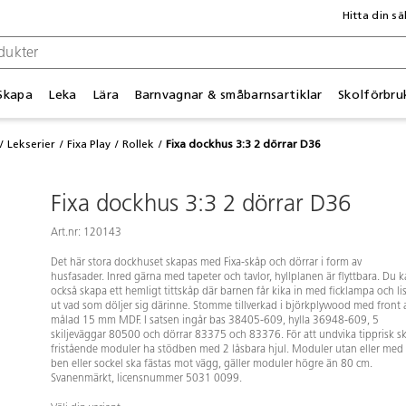
Hitta din sä
Skapa
Leka
Lära
Barnvagnar & småbarnsartiklar
Skolförbru
Lekserier
Fixa Play
Rollek
Fixa dockhus 3:3 2 dörrar D36
Fixa dockhus 3:3 2 dörrar D36
Art.nr: 120143
Det här stora dockhuset skapas med Fixa-skåp och dörrar i form av
husfasader. Inred gärna med tapeter och tavlor, hyllplanen är flyttbara. Du 
också skapa ett hemligt tittskåp där barnen får kika in med ficklampa och li
ut vad som döljer sig därinne. Stomme tillverkad i björkplywood med front 
målad 15 mm MDF. I satsen ingår bas 38405-609, hylla 36948-609, 5
skiljeväggar 80500 och dörrar 83375 och 83376. För att undvika tipprisk s
fristående moduler ha stödben med 2 låsbara hjul. Moduler utan eller med
ben eller sockel ska fästas mot vägg, gäller moduler högre än 80 cm.
Svanenmärkt, licensnummer 5031 0099.