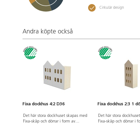
Cirkulär design
Andra köpte också
Fixa dockhus 4:2 D36
Fixa dockhus 2:3 1 d
Det här stora dockhuset skapas med
Det här stora dockhuse
Fixa-skåp och dörrar i form av
Fixa-skåp och dörrar i f
husfasader. Inred gärna med tapeter
husfasader. Inred gärna
och tavlor, hyllplanen är flyttbara. Du
och tavlor, hyllplanen är
kan också skapa ett hemligt tittskåp
kan också skapa ett hem