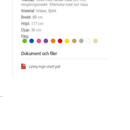
Tvättråd:
Torka med fuktad trasa och milt
rengöringsmedel. Eftertorka med torr trasa.
Material:
Målad, Björk
Bredd:
88 cm
Höjd:
117 cm
Djup:
36 cm
Färg:
Dokument och filer
safety-high-shelf.pdf