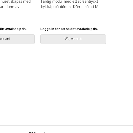
ckhuset skapas med
Färdig modul med ett screentryckt
ar i form av
kylskåp på dörren. Dörr i målad MDF.
 gärna med tapeter
Låsbara hjul.
nen är flyttbara. Du
t hemligt tittskåp
ka in med ficklampa
itt avtalade pris.
Logga in för att se ditt avtalade pris.
m döljer sig
illverkad i
 variant
Välj variant
 front av målad 15
 ingår bas 38497-
09, 2 skiljeväggar
rrar 83377 och
vika tipprisk ska
er ha stödben med 2
uler utan eller med
ka fästas mot vägg,
gre än 80 cm.
censnummer 5031