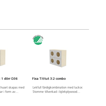
2 1 dörr D36
Fixa Tittut 3:2 combo
ckhuset skapas med
Lekfull färdigkombination med luckor.
ar i form av
Stomme tillverkad i björkplywood
 gärna med tapeter
med lucka av målad 15 mm MDF. För
nen är flyttbara. Du
att undvika tipprisk ska fristående
t hemligt tittskåp
moduler ha stödben med 2 låsbara