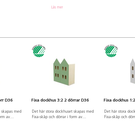
Läs mer
örr D36
Fixa dockhus 3:2 2 dörrar D36
Fixa dockhus 1:
t skapas med
Det här stora dockhuset skapas med
Det här stora do
orm av
Fixa-skåp och dörrar i form av
Fixa-skåp och dörr
 med tapeter
husfasader. Inred gärna med tapeter
husfasader. Inred
 flyttbara. Du
och tavlor, hyllplanen är flyttbara. Du
och tavlor, hyllpla
ligt tittskåp
kan också skapa ett hemligt tittskåp
kan också skapa et