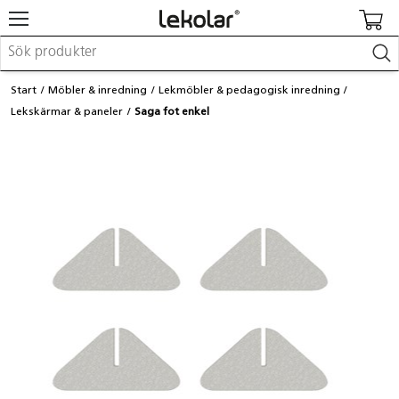
Möbler & inredning
Start
Möbler & inredning
Lekmöbler & pedagogisk inredning
Lekplatsutrustning & utemiljö
Lekskärmar & paneler
Saga fot enkel
Skapa
Leka
Lära
Barnvagnar & småbarnsartiklar
Skolförbrukning & kontorsmaterial
Logga in / Registrera dig
Hitta din säljare
Kontakta Lekolar