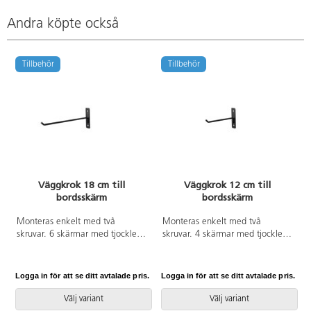
Andra köpte också
Tillbehör
Tillbehör
Väggkrok 18 cm till
Väggkrok 12 cm till
bordsskärm
bordsskärm
Monteras enkelt med två
Monteras enkelt med två
skruvar. 6 skärmar med tjocklek
skruvar. 4 skärmar med tjocklek
1 cm får plats.
1 cm får plats.
Logga in för att se ditt avtalade pris.
Logga in för att se ditt avtalade pris.
L
Välj variant
Välj variant