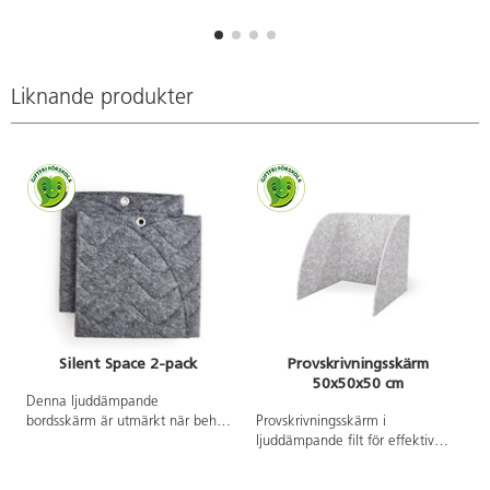
Liknande produkter
Silent Space 2-pack
Provskrivningsskärm
50x50x50 cm
Denna ljuddämpande
bordsskärm är utmärkt när behov
Provskrivningsskärm i
finns av avskildhet i en större
ljuddämpande filt för effektiv
grupp. Den ger hjälp med att
avskärmning mellan elever, för
fokusera på en uppgift genom
egenstudier eller vid