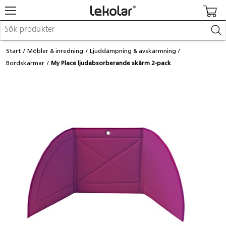
Möbler & inredning
Start
Möbler & inredning
Ljuddämpning & avskärmning
Lekplatsutrustning & utemiljö
Bordskärmar
My Place ljudabsorberande skärm 2-pack
Skapa
Leka
Lära
Barnvagnar & småbarnsartiklar
Skolförbrukning & kontorsmaterial
Logga in / Registrera dig
Hitta din säljare
Kontakta Lekolar