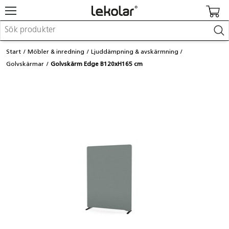
Möbler & inredning
Start
Möbler & inredning
Ljuddämpning & avskärmning
Lekplatsutrustning & utemiljö
Golvskärmar
Golvskärm Edge B120xH165 cm
Skapa
Leka
Lära
Barnvagnar & småbarnsartiklar
Skolförbrukning & kontorsmaterial
Logga in / Registrera dig
Hitta din säljare
Kontakta Lekolar