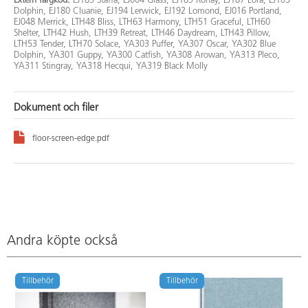
Extern färgkod:
EJ185 Staffa, EJ004 Glass, EJ189 Ronay, EJ187 Lora, EJ105
Dolphin, EJ180 Cluanie, EJ194 Lerwick, EJ192 Lomond, EJ016 Portland,
EJ048 Merrick, LTH48 Bliss, LTH63 Harmony, LTH51 Graceful, LTH60
Shelter, LTH42 Hush, LTH39 Retreat, LTH46 Daydream, LTH43 Pillow,
LTH53 Tender, LTH70 Solace, YA303 Puffer, YA307 Oscar, YA302 Blue
Dolphin, YA301 Guppy, YA300 Catfish, YA308 Arowan, YA313 Pleco,
YA311 Stingray, YA318 Hecqui, YA319 Black Molly
Dokument och filer
floor-screen-edge.pdf
Andra köpte också
Tillbehör
Tillbehör