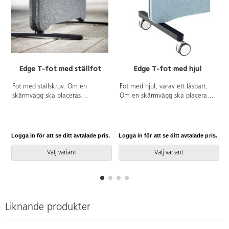
Edge T-fot med ställfot
Edge T-fot med hjul
Fot med ställskruv. Om en
Fot med hjul, varav ett låsbart.
skärmvägg ska placeras
Om en skärmvägg ska placeras
fristående, krävs det att man
fristående, krävs det att man
beställer två fötter för stabilitet. 1
beställer två fötter för stabilitet. 1
st/fp.
st/fp.
Logga in för att se ditt avtalade pris.
Logga in för att se ditt avtalade pris.
L
Välj variant
Välj variant
Liknande produkter