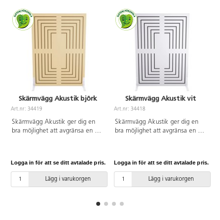
Skärmvägg Akustik björk
Skärmvägg Akustik vit
Art.nr: 34419
Art.nr: 34418
Skärmvägg Akustik ger dig en
Skärmvägg Akustik ger dig en
bra möjlighet att avgränsa en del
bra möjlighet att avgränsa en del
av rummet, till exempel för att
av rummet, till exempel för att
skapa mys- och lekhörnor eller
skapa mys- och lekhörnor eller
för att bygga rum i rummet. Kan
för att bygga rum i rummet. Kan
Logga in för att se ditt avtalade pris.
Logga in för att se ditt avtalade pris.
L
användas både stående och
användas både stående och
liggande. Ben ingår. Mått:
liggande. Ben ingår. Mått:
Lägg i varukorgen
Lägg i varukorgen
138x100x3,8 cm.
138x100x3,8 cm.