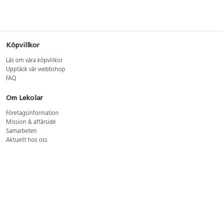
Köpvillkor
Läs om våra köpvillkor
Upptäck vår webbshop
FAQ
Om Lekolar
Företagsinformation
Mission & affärsidé
Samarbeten
Aktuellt hos oss
GDPR
Cookie Policy
Whistleblowing
Lediga jobb
Bruttoprislista lära, skapa, leka 2026-5
Bruttoprislista möbler 2026-3
Bruttoprislista lekplatsutrustning och utemiljö 2026-3
Kontakt