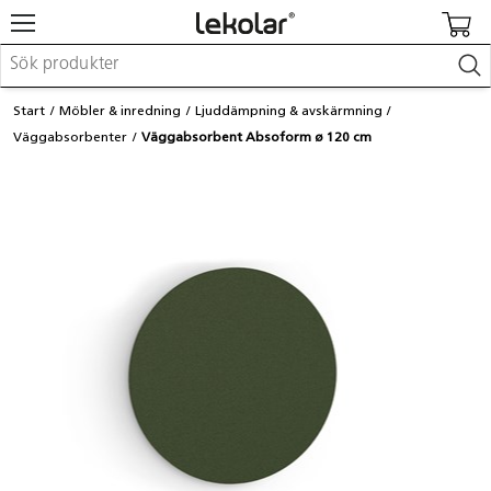
Möbler & inredning
Start
Möbler & inredning
Ljuddämpning & avskärmning
Lekplatsutrustning & utemiljö
Väggabsorbenter
Väggabsorbent Absoform ø 120 cm
Skapa
Leka
Lära
Barnvagnar & småbarnsartiklar
Skolförbrukning & kontorsmaterial
Logga in / Registrera dig
Hitta din säljare
Kontakta Lekolar