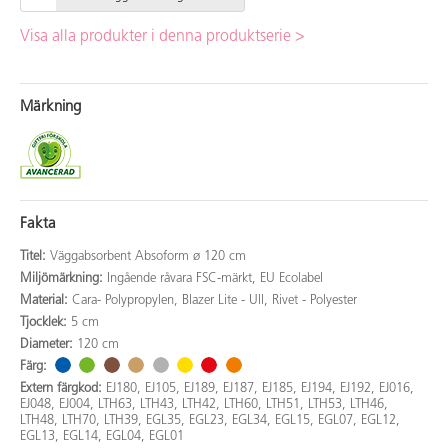
Visa alla produkter i denna produktserie >
Märkning
Fakta
Titel:
Väggabsorbent Absoform ø 120 cm
Miljömärkning:
Ingående råvara FSC-märkt, EU Ecolabel
Material:
Cara- Polypropylen, Blazer Lite - Ull, Rivet - Polyester
Tjocklek:
5 cm
Diameter:
120 cm
Färg:
Extern färgkod:
EJ180, EJ105, EJ189, EJ187, EJ185, EJ194, EJ192, EJ016,
EJ048, EJ004, LTH63, LTH43, LTH42, LTH60, LTH51, LTH53, LTH46,
LTH48, LTH70, LTH39, EGL35, EGL23, EGL34, EGL15, EGL07, EGL12,
EGL13, EGL14, EGL04, EGL01