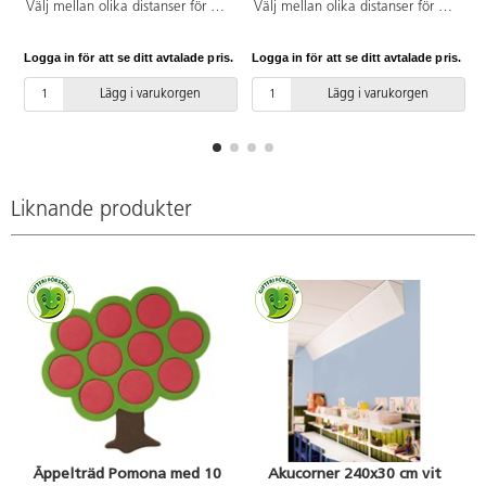
Välj mellan olika distanser för att
Välj mellan olika distanser för att
skapa dimensioner och olika
skapa dimensioner och olika
mönster mot vägg. Avståndet blir
mönster mot vägg. Avståndet blir
Logga in för att se ditt avtalade pris.
Logga in för att se ditt avtalade pris.
L
5 cm från vägg.
2 cm från vägg.
Lägg i varukorgen
Lägg i varukorgen
Liknande produkter
Äppelträd Pomona med 10
Akucorner 240x30 cm vit